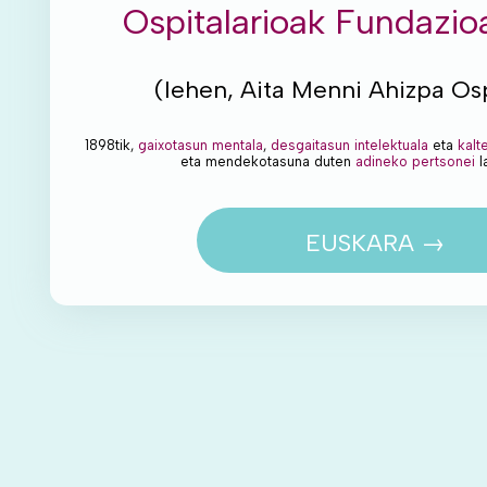
Ospitalarioak Fundazio
(lehen, Aita Menni Ahizpa Osp
1898tik,
gaixotasun mentala
,
desgaitasun intelektuala
eta
kalt
eta mendekotasuna duten
adineko pertsonei
l
EUSKARA →