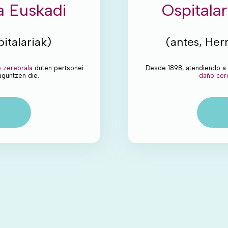
a Euskadi
Ospitala
italariak)
(antes, Her
e zerebrala
duten pertsonei
Desde 1898, atendiendo a
aguntzen die.
daño cer