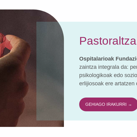
Pastoraltza
Ospitalarioak Fundaz
zaintza integrala da: pe
psikologikoak edo sozio
erlijiosoak ere artatzen 
GEHIAGO IRAKURRI →