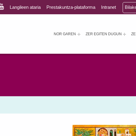
Langileen ataria
Prestakuntza-plataforma
Intranet
Bilak
NOR GAREN
ZER EGITEN DUGUN
Z