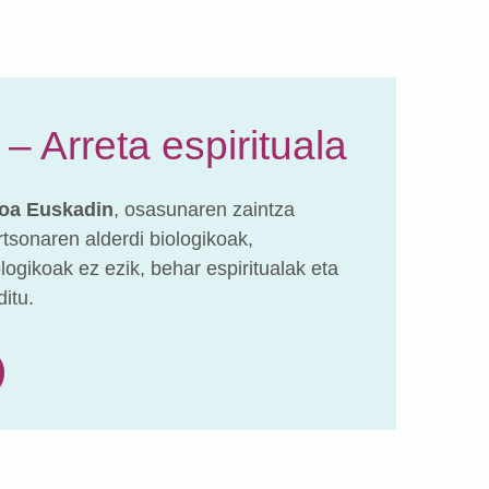
 – Arreta espirituala
ioa Euskadin
, osasunaren zaintza
rtsonaren alderdi biologikoak,
logikoak ez ezik, behar espiritualak eta
ditu.