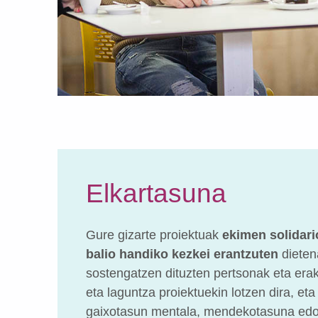
Elkartasuna
Gure gizarte proiektuak
ekimen solidario
balio handiko kezkei erantzuten
dieten
sostengatzen dituzten pertsonak eta era
eta laguntza proiektuekin lotzen dira, et
gaixotasun mentala, mendekotasuna edo