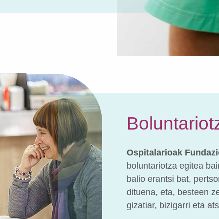
Boluntariot
Ospitalarioak Fundaz
boluntariotza egitea bai
balio erantsi bat, pert
dituena, eta, besteen ze
gizatiar, bizigarri eta 