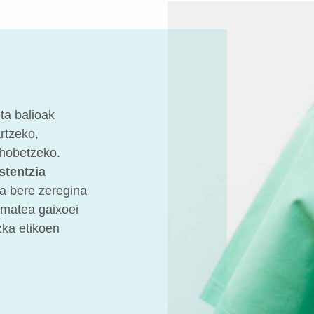
ta balioak
artzeko,
 hobetzeko.
stentzia
a bere zeregina
ematea gaixoei
zka etikoen