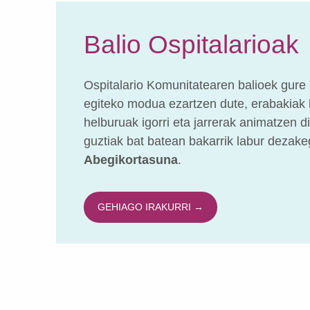
Balio Ospitalarioak
Ospitalario Komunitatearen balioek gure e
egiteko modua ezartzen dute, erabakiak 
helburuak igorri eta jarrerak animatzen di
guztiak bat batean bakarrik labur dezake
Abegikortasuna
.
GEHIAGO IRAKURRI →