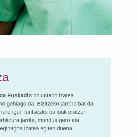
za
ioa Euskadin
boluntario izatea
no gehiago da. Bizitzeko jarrera bat da,
sonarengan funtsezko balioak eratzen
rbitzura jarrita, mundua gero eta
atseginagoa izatea egiten duena.