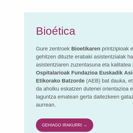
Bioética
Gure zentroek
Bioetikaren
printzipioak e
gehitzen dituzte erabaki asistentzialak h
asistentziaren zuzentasuna eta kalitatea
Ospitalarioak Fundazioa Euskadik
Asi
Etikorako Batzorde
(AEB) bat dauka, et
da aholku eskatzen dutenei orientazioa 
laguntza ematean gerta daitezkeen gata
aurrean.
GEHIAGO IRAKURRI →