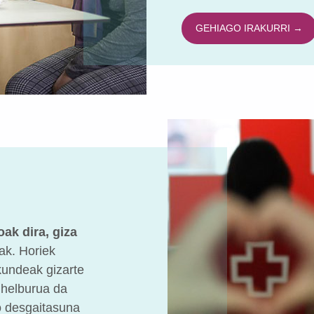
GEHIAGO IRAKURRI →
ak dira, giza
ak. Horiek
kundeak gizarte
a helburua da
 desgaitasuna