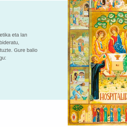
tika eta lan
bideratu,
tuzte. Gure balio
gu: