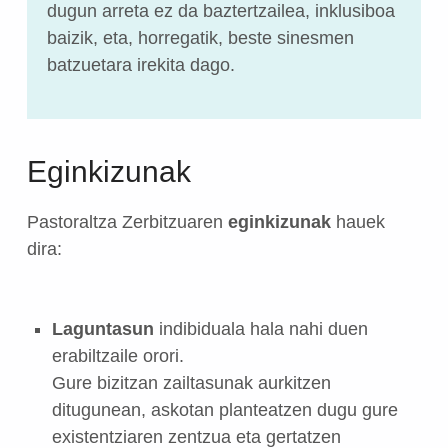
dugun arreta ez da baztertzailea, inklusiboa
baizik, eta, horregatik, beste sinesmen
batzuetara irekita dago.
Eginkizunak
Pastoraltza Zerbitzuaren
eginkizunak
hauek
dira:
Laguntasun
indibiduala hala nahi duen
erabiltzaile orori.
Gure bizitzan zailtasunak aurkitzen
ditugunean, askotan planteatzen dugu gure
existentziaren zentzua eta gertatzen