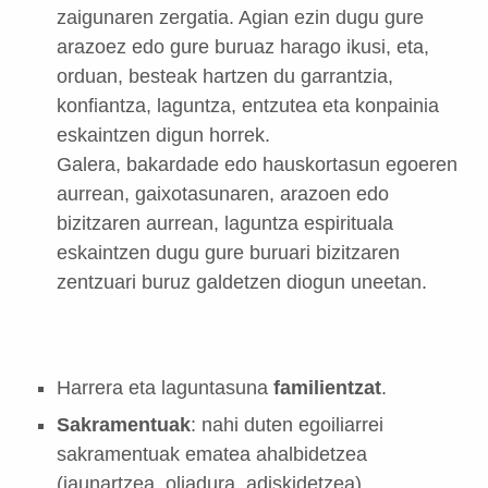
zaigunaren zergatia. Agian ezin dugu gure
arazoez edo gure buruaz harago ikusi, eta,
orduan, besteak hartzen du garrantzia,
konfiantza, laguntza, entzutea eta konpainia
eskaintzen digun horrek.
Galera, bakardade edo hauskortasun egoeren
aurrean, gaixotasunaren, arazoen edo
bizitzaren aurrean, laguntza espirituala
eskaintzen dugu gure buruari bizitzaren
zentzuari buruz galdetzen diogun uneetan.
Harrera eta laguntasuna
familientzat
.
Sakramentuak
: nahi duten egoiliarrei
sakramentuak ematea ahalbidetzea
(jaunartzea, oliadura, adiskidetzea).