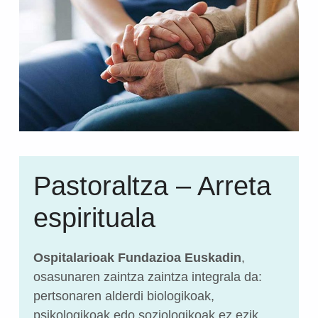
Pastoraltza – Arreta
espirituala
Ospitalarioak Fundazioa Euskadin
,
osasunaren zaintza zaintza integrala da:
pertsonaren alderdi biologikoak,
psikologikoak edo soziologikoak ez ezik,