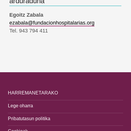
arduraduna
Egoitz Zabala
ezabala@fundacionhospitalarias.org
Tel. 943 794 411
Skip back to main navigation
HARREMANETARAKO
Lege oharra
Pribatutasun politika