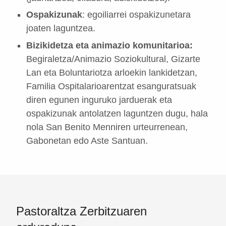
Ospakizunak
: egoiliarrei ospakizunetara
joaten laguntzea.
Bizikidetza eta animazio komunitarioa:
Begiraletza/Animazio Soziokultural, Gizarte
Lan eta Boluntariotza arloekin lankidetzan,
Familia Ospitalarioarentzat esanguratsuak
diren egunen inguruko jarduerak eta
ospakizunak antolatzen laguntzen dugu, hala
nola San Benito Menniren urteurrenean,
Gabonetan edo Aste Santuan.
Pastoraltza Zerbitzuaren