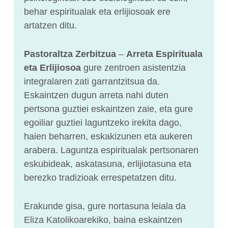
behar espiritualak eta erlijiosoak ere
artatzen ditu.
Pastoraltza Zerbitzua
–
Arreta Espirituala
eta Erlijiosoa
gure zentroen asistentzia
integralaren zati garrantzitsua da.
Eskaintzen dugun arreta nahi duten
pertsona guztiei eskaintzen zaie, eta gure
egoiliar guztiei laguntzeko irekita dago,
haien beharren, eskakizunen eta aukeren
arabera. Laguntza espiritualak pertsonaren
eskubideak, askatasuna, erlijiotasuna eta
berezko tradizioak errespetatzen ditu.
Erakunde gisa, gure nortasuna leiala da
Eliza Katolikoarekiko, baina eskaintzen