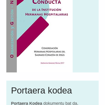
Portaera kodea
Portaera Kodea
dokumentu bat da,