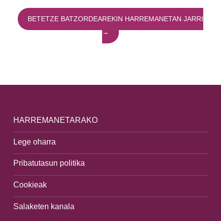
BETETZE BATZORDEAREKIN HARREMANETAN JARRI
→
Skip back to main navigation
HARREMANETARAKO
Lege oharra
Pribatutasun politika
Cookieak
Salaketen kanala