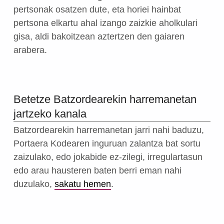
pertsonak osatzen dute, eta horiei hainbat
pertsona elkartu ahal izango zaizkie aholkulari
gisa, aldi bakoitzean aztertzen den gaiaren
arabera.
Betetze Batzordearekin harremanetan
jartzeko kanala
Batzordearekin harremanetan jarri nahi baduzu,
Portaera Kodearen inguruan zalantza bat sortu
zaizulako, edo jokabide ez-zilegi, irregulartasun
edo arau hausteren baten berri eman nahi
duzulako,
sakatu hemen
.