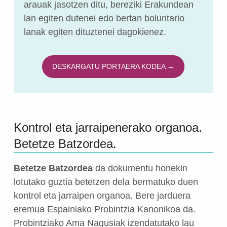
arauak jasotzen ditu, bereziki Erakundean
lan egiten dutenei edo bertan boluntario
lanak egiten dituztenei dagokienez.
DESKARGATU PORTAERA KODEA →
Kontrol eta jarraipenerako organoa.
Betetze Batzordea.
Betetze Batzordea
da dokumentu honekin
lotutako guztia betetzen dela bermatuko duen
kontrol eta jarraipen organoa. Bere jarduera
eremua Espainiako Probintzia Kanonikoa da.
Probintziako Ama Nagusiak izendatutako lau