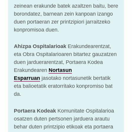
zeinean erakunde batek azaltzen baitu, bere
borondatez, barnean zein kanpoan izango
duen portaeran zer printzipiori jarraitzeko
konpromisoa duen.
Ahizpa Ospitalarioak
Erakundearentzat,
eta Obra Ospitalarioaren bitartez gauzatzen
duen jarduerarentzat, Portaera Kodea
Erakundearen
Nortasun
Esparruan
jasotako nortasunetik bertatik
eta balioetatik eratorritako konpromiso bat
da.
Portaera Kodeak
Komunitate Ospitalarioa
osatzen duten pertsonen jarduera arautu
behar duten printzipio etikoak eta portaera