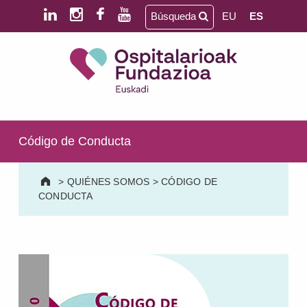
Saltar al contenido principal
Saltar al pie de página
Búsqueda
EU
ES
Ospitalarioak Fundazioa Euskadi (antes Aita Menni)
SALUD MENTAL | DISCAPACIDAD INTELECTUAL | NEURORREHABILITACIÓN Y DAÑO CEREBRAL | PERSONA MAYOR
Código de Conducta
>
QUIÉNES SOMOS
>
CÓDIGO DE
CONDUCTA