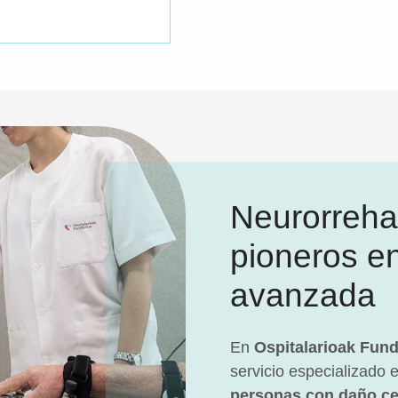
Neurorrehab
pioneros e
avanzada
En
Ospitalarioak Fun
servicio especializado 
personas con daño ce