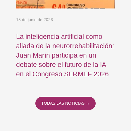
15 de junio de 2026
18 
La inteligencia artificial como
Re
FB
aliada de la neurorrehabilitación:
Os
Juan Marín participa en un
Eu
debate sobre el futuro de la IA
op
en el Congreso SERMEF 2026
co
TODAS LAS NOTICIAS →