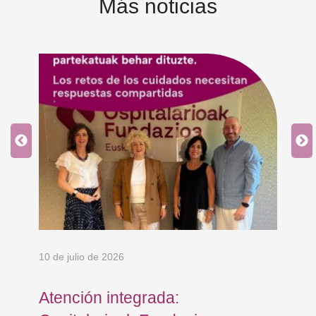
Más noticias
10 de julio de 2026
5 d
Atención integrada:
El