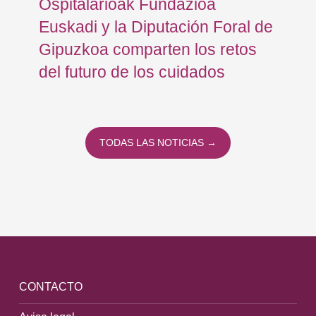
e
Ospitalarioak Fundazioa
ho
Euskadi y la Diputación Foral de
pa
Gipuzkoa comparten los retos
del futuro de los cuidados
TODAS LAS NOTICIAS →
CONTACTO