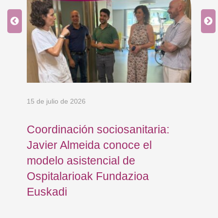
15 de julio de 2026
10 
Coordinación sociosanitaria:
At
Javier Almeida conoce el
Os
modelo asistencial de
Eu
Ospitalarioak Fundazioa
Gi
Euskadi
de