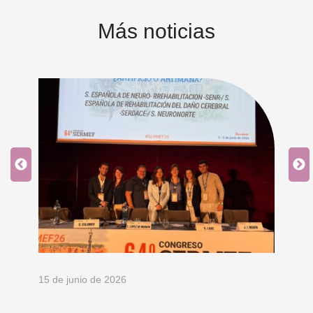
Más noticias
15 de junio de 2026
18 