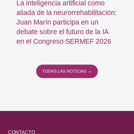
La inteligencia artificial como
Re
FB
aliada de la neurorrehabilitación:
Os
Juan Marín participa en un
Eu
debate sobre el futuro de la IA
op
en el Congreso SERMEF 2026
co
TODAS LAS NOTICIAS →
CONTACTO