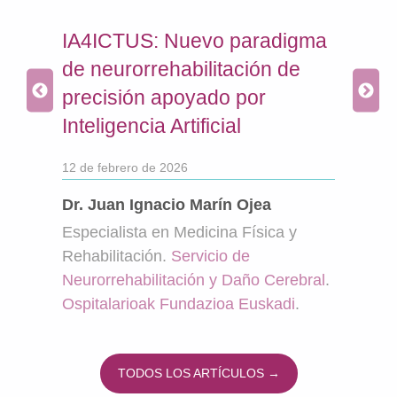
s
IA4ICTUS: Nuevo paradigma
Ict
de neurorrehabilitación de
neu
precisión apoyado por
inn
Inteligencia Artificial
cal
12 de febrero de 2026
7 de 
Dr. Juan Ignacio Marín Ojea
Especialista en Medicina Física y
de
Rehabilitación.
Servicio de
Neurorrehabilitación y Daño Cerebral
.
Ospitalarioak Fundazioa Euskadi
.
TODOS LOS ARTÍCULOS →