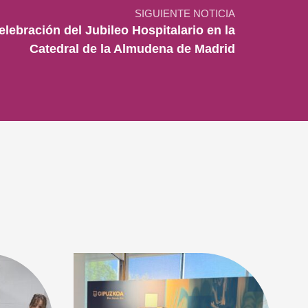
SIGUIENTE NOTICIA
elebración del Jubileo Hospitalario en la
Catedral de la Almudena de Madrid
9 d