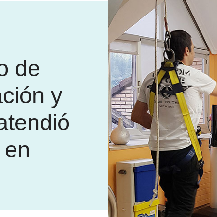
o de
ación y
atendió
 en