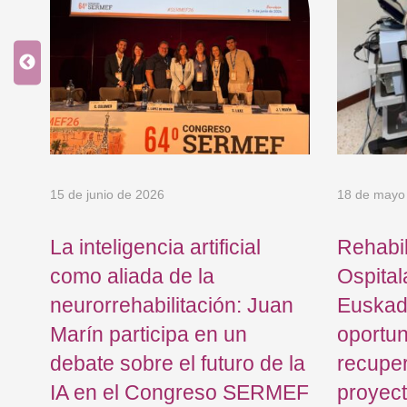
15 de junio de 2026
18 de mayo
an
La inteligencia artificial
Rehabil
como aliada de la
Ospital
o
neurorrehabilitación: Juan
Euskad
n
Marín participa en un
oportu
 y
debate sobre el futuro de la
recuper
IA en el Congreso SERMEF
proyec