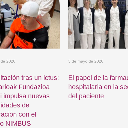
 de 2026
5 de mayo de 2026
itación tras un ictus:
El papel de la farma
arioak Fundazioa
hospitalaria en la s
i impulsa nuevas
del paciente
nidades de
ación con el
to NIMBUS