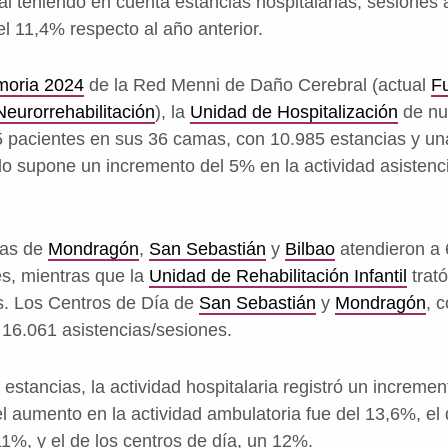
bal teniendo en cuenta estancias hospitalarias, sesiones
el 11,4% respecto al año anterior.
oria 2024
de la Red Menni de Daño Cerebral (actual
Fu
eurorrehabilitación
), la
Unidad de Hospitalización
de nue
 pacientes en sus 36 camas, con 10.985 estancias y un
lo supone un incremento del 5% en la actividad asistencia
ias de
Mondragón
,
San Sebastián
y
Bilbao
atendieron a 
s, mientras que la
Unidad de Rehabilitación Infantil
trat
s. Los Centros de Día de
San Sebastián
y
Mondragón
, 
16.061 asistencias/sesiones.
stancias, la actividad hospitalaria registró un incremen
l aumento en la actividad ambulatoria fue del 13,6%, el 
 11%, y el de los centros de día, un 12%.