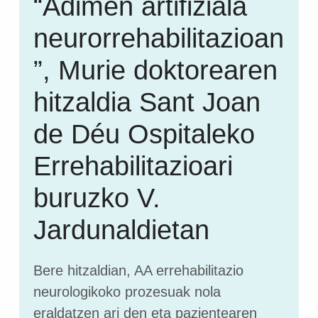
“Adimen artifiziala
neurorrehabilitazioan
”, Murie doktorearen
hitzaldia Sant Joan
de Déu Ospitaleko
Errehabilitazioari
buruzko V.
Jardunaldietan
Bere hitzaldian, AA errehabilitazio
neurologikoko prozesuak nola
eraldatzen ari den eta pazientearen