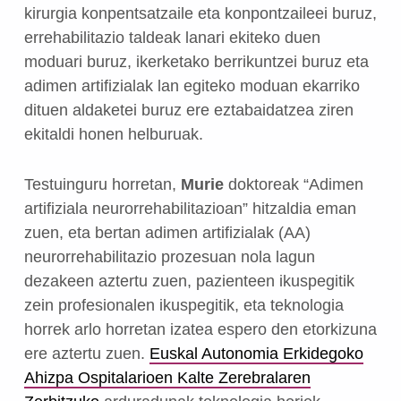
kirurgia konpentsatzaile eta konpontzaileei buruz,
errehabilitazio taldeak lanari ekiteko duen
moduari buruz, ikerketako berrikuntzei buruz eta
adimen artifizialak lan egiteko moduan ekarriko
dituen aldaketei buruz ere eztabaidatzea ziren
ekitaldi honen helburuak.
Testuinguru horretan,
Murie
doktoreak “Adimen
artifiziala neurorrehabilitazioan” hitzaldia eman
zuen, eta bertan adimen artifizialak (AA)
neurorrehabilitazio prozesuan nola lagun
dezakeen aztertu zuen, pazienteen ikuspegitik
zein profesionalen ikuspegitik, eta teknologia
horrek arlo horretan izatea espero den etorkizuna
ere aztertu zuen.
Euskal Autonomia Erkidegoko
Ahizpa Ospitalarioen Kalte Zerebralaren