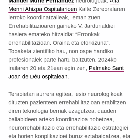
Manuel Murie Fernandez
neurologoak,
Aita
Menni Ahizpa Ospitalarioen
Kalte Zerebralaren
lerroko koordinatzaileak, eman zuen
Errehabilitazioaren gaineko V. Jardunaldiei
hasiera emateko hitzaldia: “Erronkak
errehabilitazioan. Oraina eta etorkizuna”.
Topaketa zientifiko hau, non ospe handiko
profesionalek parte hartu baitzuten, 2024ko
irailaren 20 eta 21ean egin zen,
Palmako Sant
Joan de Déu ospitalean
.
Terapietan aurrera egitea, lesio neurologikoak
dituzten pazienteen errehabilitazioan erabiltzen
diren teknologia berriak ezagutzea, dauden
baliabideen arteko koordinazioa hobetzea,
neurorrehabilitazio eta errehabilitazio estrategiei
eta horien konplikazioei buruz eztabaidatzea, eta