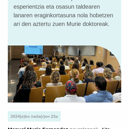
esperientzia eta osasun taldearen
lanaren eraginkortasuna nola hobetzen
ari den aztertu zuen Murie doktoreak.
2024(e)ko iraila(r)en 23a