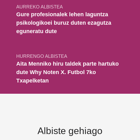
AURREKO ALBISTEA
Gure profesionalek lehen laguntza
psikologikoei buruz duten ezagutza
eguneratu dute
HURRENGO ALBISTEA
Aita Menniko hiru taldek parte hartuko
dute Why Noten X. Futbol 7ko
Txapelketan
Albiste gehiago