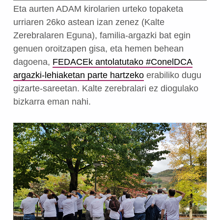
Eta aurten ADAM kirolarien urteko topaketa
urriaren 26ko astean izan zenez (Kalte
Zerebralaren Eguna), familia-argazki bat egin
genuen oroitzapen gisa, eta hemen behean
dagoena,
FEDACEk antolatutako #ConelDCA
argazki-lehiaketan parte hartzeko
erabiliko dugu
gizarte-sareetan. Kalte zerebralari ez diogulako
bizkarra eman nahi.