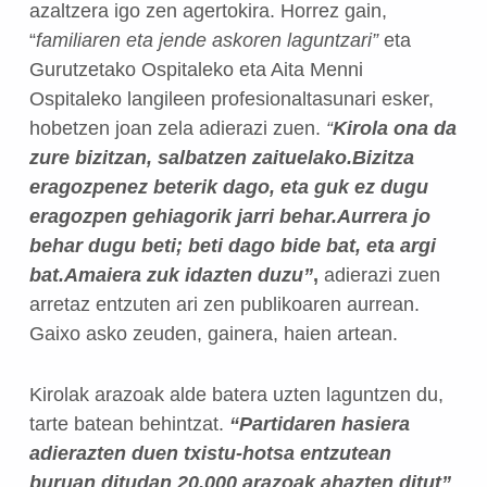
azaltzera igo zen agertokira. Horrez gain,
“
familiaren eta jende askoren laguntzari”
eta
Gurutzetako Ospitaleko eta Aita Menni
Ospitaleko langileen profesionaltasunari esker,
hobetzen joan zela adierazi zuen.
“
Kirola ona da
zure bizitzan, salbatzen zaituelako.Bizitza
eragozpenez beterik dago, eta guk ez dugu
eragozpen gehiagorik jarri behar.Aurrera jo
behar dugu beti; beti dago bide bat, eta argi
bat.Amaiera zuk idazten duzu”
,
adierazi zuen
arretaz entzuten ari zen publikoaren aurrean.
Gaixo asko zeuden, gainera, haien artean.
Kirolak arazoak alde batera uzten laguntzen du,
tarte batean behintzat.
“Partidaren hasiera
adierazten duen txistu-hotsa entzutean
buruan ditudan 20.000 arazoak ahazten ditut”
,