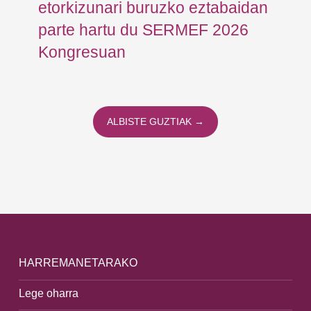
etorkizunari buruzko eztabaidan
parte hartu du SERMEF 2026
Kongresuan
ALBISTE GUZTIAK →
HARREMANETARAKO
Lege oharra