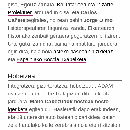
gisa,
Egoitz Zabala
,
Boluntarioen eta Gizarte
Proiektuen
arduradun gisa, eta
Carlos
Cañete
begiralea, noizean behin
Jorge Olmo
fisioterapeutaren laguntza izanda, Elkartearen
historiako zenbait gertaera gogoratzen ibili ziren.
Urte gutxi izan dira, baina hainbat kirol jarduera
egin dira, hala nola
asteko paseoak bizikletaz
eta
Espainiako Boccia Txapelketa
.
Hobetzea
Integratzea, gizarteratzea, hobetzea… ADAM
osatzen dutenen bizitzak pizten dituen kirol-
jarduera.
Maite Cabezudok
besteak beste
igeriketa
egiten du. Hasieratik dago erakundean,
eta 18 urterekin auto batean gidarikidea joaten
zela hartutako kalte zerebrala nola etorri zitzaion