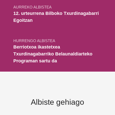
AURREKO ALBISTEA
12. urteurrena Bilboko Txurdinagabarri
Egoitzan
HURRENGO ALBISTEA
Berriotxoa ikastetxea
Txurdinagabarriko Belaunaldiarteko
Programan sartu da
Albiste gehiago