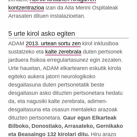
kontzentrazioa
izan da Aita Menni Ospitaleak
Arrasaten dituen instalazioetan.
5 urte kirol asko egiten
ADAM
2013. urtean sortu zen
kirol inklusiboa
sustatzeko eta
kalte zerebrala
duten pertsonek
jarduera fisikoa erregulartasunez egin zezaten.
Urte hauetan, ADAM elkartearen eskutik kirola
egiteko aukera jatorri neurologikoko
desgaitasuna duten pertsonetatik beste
desgaitasun asko dituzten pertsonetara hedatu
da, eta nagusiki kalte zerebrala, adimen-
desgaitasuna eta osasun mentaleko arazoak
dituzten pertsonetara.
Gaur egun Elkarteak
Bilboko, Donostiako, Arrasateko, Gernikako
eta Beasaingo 132 kirolari ditu.
Hiru arazo