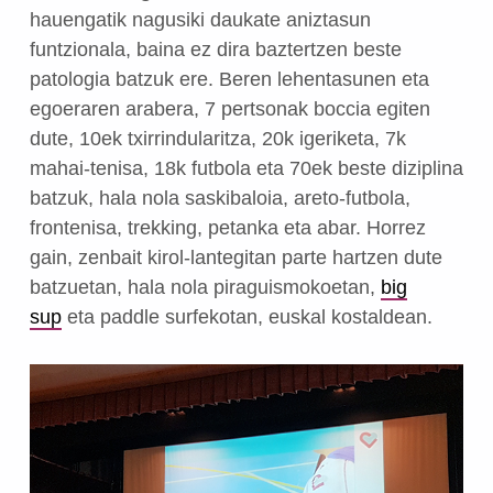
hauengatik nagusiki daukate aniztasun
funtzionala, baina ez dira baztertzen beste
patologia batzuk ere. Beren lehentasunen eta
egoeraren arabera, 7 pertsonak boccia egiten
dute, 10ek txirrindularitza, 20k igeriketa, 7k
mahai-tenisa, 18k futbola eta 70ek beste diziplina
batzuk, hala nola saskibaloia, areto-futbola,
frontenisa, trekking, petanka eta abar. Horrez
gain, zenbait kirol-lantegitan parte hartzen dute
batzuetan, hala nola piraguismokoetan,
big
sup
eta paddle surfekotan, euskal kostaldean.