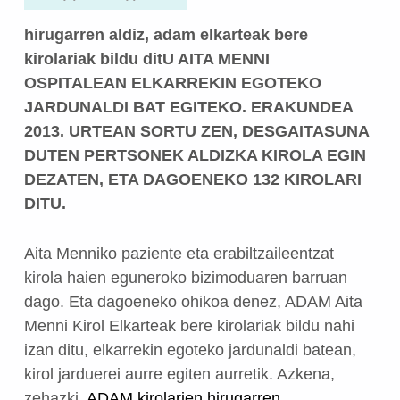
hirugarren aldiz, adam elkarteak bere
kirolariak bildu ditU AITA MENNI
OSPITALEAN ELKARREKIN EGOTEKO
JARDUNALDI BAT EGITEKO. ERAKUNDEA
2013. URTEAN SORTU ZEN, DESGAITASUNA
DUTEN PERTSONEK ALDIZKA KIROLA EGIN
DEZATEN, ETA DAGOENEKO 132 KIROLARI
DITU.
Aita Menniko paziente eta erabiltzaileentzat
kirola haien eguneroko bizimoduaren barruan
dago. Eta dagoeneko ohikoa denez, ADAM Aita
Menni Kirol Elkarteak bere kirolariak bildu nahi
izan ditu, elkarrekin egoteko jardunaldi batean,
kirol jarduerei aurre egiten aurretik. Azkena,
zehazki,
ADAM kirolarien hirugarren