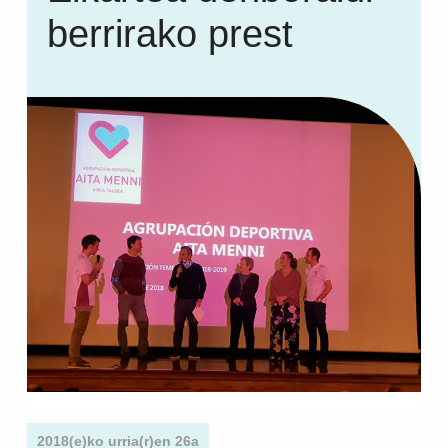
berrirako prest
2018(e)ko urria(r)en 26a