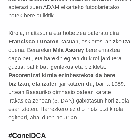
adierazi zuen ADAM elkarteko futbolarietako
batek bere aulkitik.
Kirola, maitasuna eta hobetzea bateratu dira
Francisco Lunaren
kasuan, esklerosi anizkoitza
duena. Berarekin
Mila Asorey
bere emaztea
dago beti, eta harekin egiten du kirol-jarduera
guztia, batik bat igerilekua eta bizikleta.
Pacorentzat kirola ezinbestekoa da bere
bizitzan, eta izaten jarraitzen du,
baina 1989.
urtean Basauriko gimnasio batean karate-
irakaslea zenean (3. DAN) gaixotasun hori zuela
esan zioten. Harrezkero ez dio inoiz utzi kirola
egiteari, ahal duen neurrian.
#ConelDCA