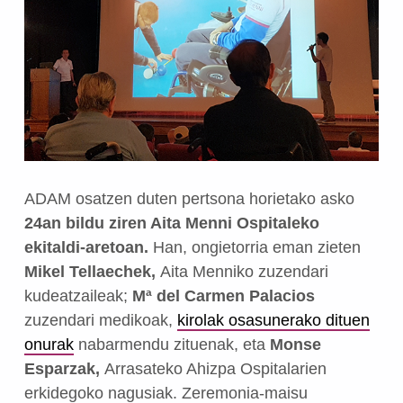
ADAM osatzen duten pertsona horietako asko
24an bildu ziren Aita Menni Ospitaleko
ekitaldi-aretoan.
Han, ongietorria eman zieten
Mikel Tellaechek,
Aita Menniko zuzendari
kudeatzaileak;
Mª del Carmen Palacios
zuzendari medikoak,
kirolak osasunerako dituen
onurak
nabarmendu zituenak, eta
Monse
Esparzak,
Arrasateko Ahizpa Ospitalarien
erkidegoko nagusiak. Zeremonia-maisu