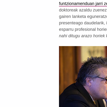
funtzionamenduan jarri z
doktoreak azaldu zuenez,
gairen lanketa eguneratz
presenteago daudelarik, 
esparru profesional horie
nahi ditugu arazo horiek