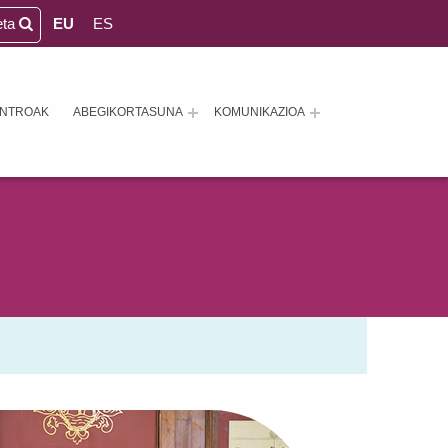
eta
EU
ES
ENTROAK
ABEGIKORTASUNA
KOMUNIKAZIOA