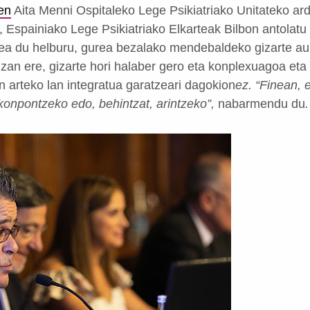
en
Aita Menni Ospitaleko Lege Psikiatriako Unitateko a
 Espainiako Lege Psikiatriako Elkarteak Bilbon antolatu
ea du helburu, gurea bezalako mendebaldeko gizarte au
izan ere, gizarte hori halaber gero eta konplexuagoa eta
n arteko lan integratua garatzeari dagokion
ez. “Finean, 
 konpontzeko edo, behintzat, arintzeko”,
nabarmendu du
.