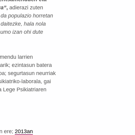
ua”
,
adierazi zuten
a da populazio horretan
daitezke, hala nola
sumo izan ohi dute
smendu larrien
arik; ezintasun batera
oa; segurtasun neurriak
iatriko-laborala, gai
a Lege Psikiatriaren
n ere;
2013an