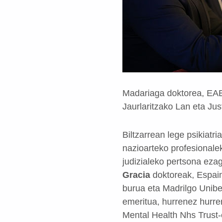
Madariaga doktorea, EAEk
Jaurlaritzako Lan eta Jus
Biltzarrean lege psikiatr
nazioarteko profesionale
judizialeko pertsona eza
Gracia
doktoreak, Espain
burua eta Madrilgo Unibe
emeritua, hurrenez hurre
Mental Health Nhs Trust