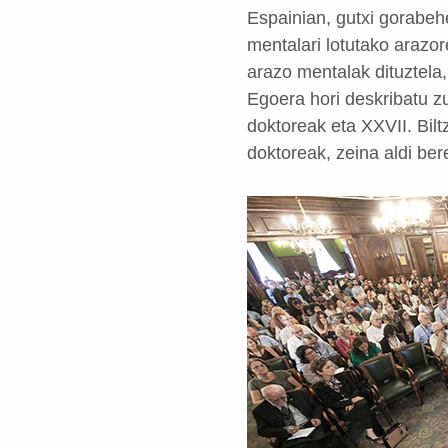
Espainian, gutxi gorabe
mentalari lotutako arazor
arazo mentalak dituztela
Egoera hori deskribatu z
doktoreak eta XXVII. Bil
doktoreak, zeina aldi be