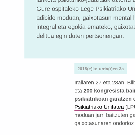
Gure ospitaleko Lege Psikiatriako Uni
adibide moduan, gaixotasun mental la
integral eta egokia emateko, gaixot
delitua egin duten pertsonengan.
2018(e)ko urria(r)en 3a
Irailaren 27 eta 28an, Bi
eta
200 kongresista bain
psikiatrikoan garatzen 
Psikiatriako Unitatea
(LPU
moduan jarri baitzuten ga
gaixotasunaren ondorioz 