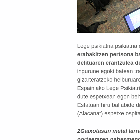
Lege psikiatria psikiatria
erabakitzen pertsona ba
delituaren erantzulea d
ingurune egoki batean tra
gizarteratzeko helburuare
Espainiako Lege Psikiatr
dute espetxean egon beha
Estatuan hiru baliabide 
(Alacanat) espetxe ospita
2Gaixotasun metal larri
portaeraren nahasmendu