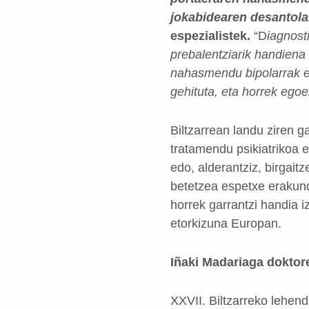
jokabidearen desantolam
espezialistek.
“D
iagnost
prebalentziarik handiena
nahasmendu bipolarrak 
gehituta, eta horrek egoe
Biltzarrean landu ziren 
tratamendu psikiatrikoa e
edo, alderantziz, birgai
betetzea espetxe erakund
horrek garrantzi handia i
etorkizuna Europan.
Iñaki Madariaga doktor
XXVII. Biltzarreko lehen