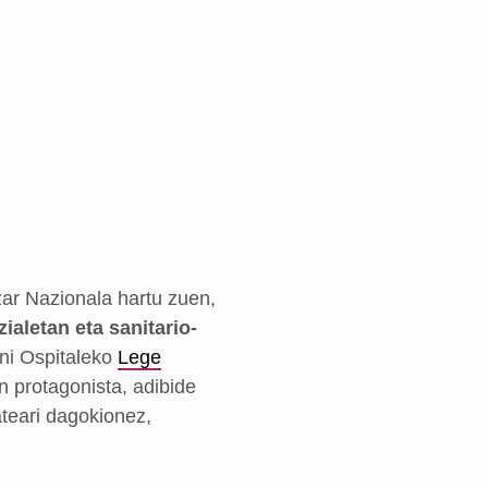
zar Nazionala hartu zuen,
ialetan eta sanitario-
nni Ospitaleko
Lege
n protagonista, adibide
ateari dagokionez,