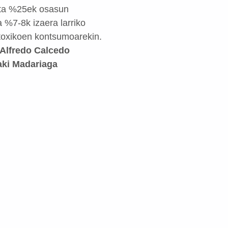
eta %25ek osasun
 %7-8k izaera larriko
 toxikoen kontsumoarekin.
Alfredo Calcedo
aki Madariaga