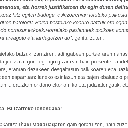
endua, eta horrek justifikatzen du egin duten delit
ikoaz hitz egiten badugu, eskizofreniari lotutako psikosi
 duen patologia.
Baina bestelako koadro batzuk ere egon 
edo nortasunezkoak.
Horrelako pazienteek toxikoen kont
ra areagotu eta larriagotzen du”
, gehitu zuten.
gaietako batzuk izan ziren: adingabeen portaeraren naha
ta judiziala, gure egungo gizartean hain presente daudel
tzera, eraman dezakeen desgaitasun psikikoaren ebaluazi
een esparruan; laneko ezintasun eta bajen ebaluazio psik
zanik, dauzkan ondorio ekonomiko eta judizialengatik; et
ea, Biltzarreko lehendakari
dakaritza
Iñaki Madariagaren
gain geratu zen, hain zuze