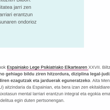
tatea jarri zen
rriari erantzun
asunaren ondorioz
lbok
Espainiako Lege Psikiatriako Elkartearen
XXVII. Bilt
o gehiago bildu ziren hitzordura, diziplina legal-judiz
diren ezagutzak eta jarduerak eguneratzeko
. Aita Me
) aitzindaria da Espainian, eta bera izan zen ekitaldiare
ixotasun mental larriari erantzun integral eta egokia em
delitua egin duten pertsonengan.