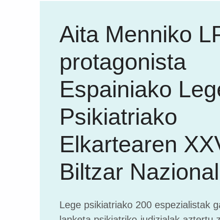
Aita Menniko L
protagonista
Espainiako Leg
Psikiatriako
Elkartearen XXV
Biltzar Naziona
Lege psikiatriako 200 espezialistak 
lanketa psikiatriko-judizialak aztertu 