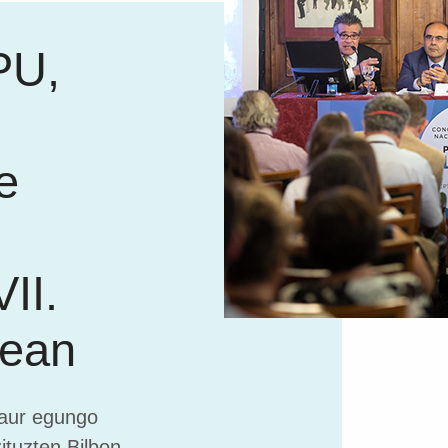
PU,
e
II.
lean
gaur egungo
zituzten Bilbon.