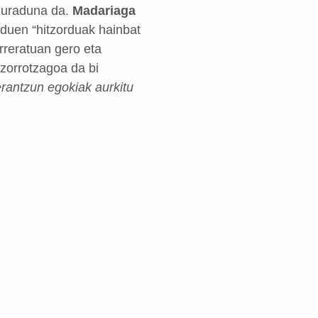
rduraduna da.
Madariaga
 duen “hitzorduak hainbat
rreratuan gero eta
 zorrotzagoa da bi
erantzun egokiak aurkitu