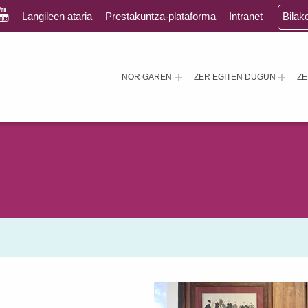
Langileen ataria
Prestakuntza-plataforma
Intranet
Bilak
NOR GAREN
ZER EGITEN DUGUN
Z