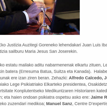
o Justizia Auzitegi Goreneko lehendakari Juan Luis Iba
tizia sailburu Maria Jesus San Joserekin.
iako estatu mailako aditu nabarmenenak elkartu zituen, L
kin batera (Erresuma Batua, Suitza eta Kanada). Halaber
gunak ere izan ziren beran. Zehazki:
Alfredo Calcedo, 
iako Lege Psikiatriako Elkarteko presidentea, Osakidetz
rtsitate Konplutentseko Medikuntzaren Historiaren kate
n; eta haien ondoan psikiatra ospetsu asko ere:
Jaime 
-eko zuzendari medikoa;
Manuel Sanz
, Centre D’experti