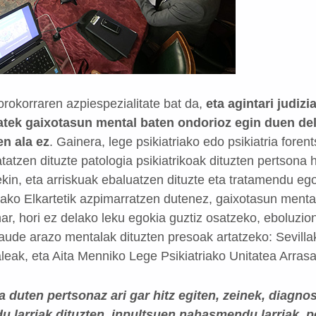
 orokorraren azpiespezialitate bat da,
eta agintari judizi
tek gaixotasun mental baten ondorioz egin duen delit
en ala ez
. Gainera, lege psikiatriako edo psikiatria foren
tatzen dituzte patologia psikiatrikoak dituzten pertsona 
kin, eta arriskuak ebaluatzen dituzte eta tratamendu ego
iako Elkartetik azpimarratzen dutenez, gaixotasun menta
r, hori ez delako leku egokia guztiz osatzeko, eboluzio
daude arazo mentalak dituzten presoak artatzeko: Sevill
leak, eta Aita Menniko Lege Psikiatriako Unitatea Arrasa
a duten pertsonaz ari gar hitz egiten, zeinek, diagno
 larriak dituzten, inpultsuen nahasmendu larriak,