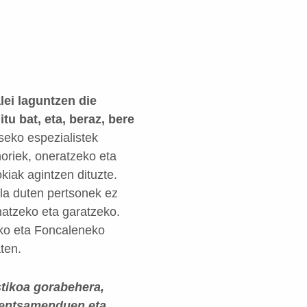
alei laguntzen die
u bat, eta, beraz, bere
tseko espezialistek
horiek, oneratzeko eta
kiak agintzen dituzte.
la duten pertsonek ez
natzeko eta garatzeko.
ako eta Foncaleneko
ten.
stikoa gorabehera,
 pentsamenduen eta