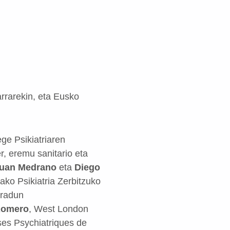
rrarekin, eta Eusko
ege Psikiatriaren
, eremu sanitario eta
Juan Medrano
eta
Diego
ako Psikiatria Zerbitzuko
dradun
Romero
, West London
ses Psychiatriques de