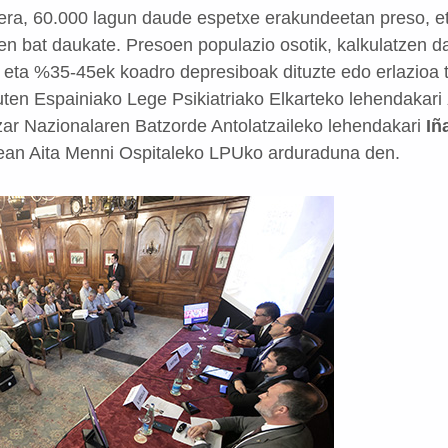
hera, 60.000 lagun daude espetxe erakundeetan preso, 
en bat daukate. Presoen populazio osotik, kalkulatzen da
, eta %35-45ek koadro depresiboak dituzte edo erlazioa
uten Espainiako Lege Psikiatriako Elkarteko lehendakari
tzar Nazionalaren Batzorde Antolatzaileko lehendakari
Iñ
rean Aita Menni Ospitaleko LPUko arduraduna den.