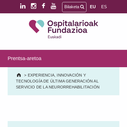
Skip to main content
Skip to footer
Bilaketa
EU
ES
Ospitalarioak Fundazioa Euskadi (lehen Aita Menni)
SALUD MENTAL | PERSONAS MAYORES | DAÑO CEREBRAL | DISCAPACIDAD INTELECTUAL
Prentsa-aretoa
>
EXPERIENCIA, INNOVACIÓN Y
TECNOLOGÍA DE ÚLTIMA GENERACIÓN AL
SERVICIO DE LA NEURORREHABILITACIÓN