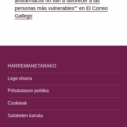
antifármacos no van a favorecer a las
personas más vulnerables”” en El Correo
Gallego
Skip back to main navigation
HARREMANETARAKO
Lege oharra
Pribatutasun politika
Cookieak
Salaketen kanala