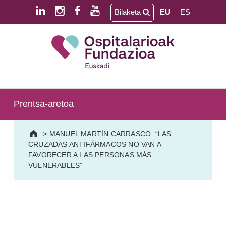
Skip to main content
Skip to footer
Bilaketa
EU
ES
Ospitalarioak Fundazioa Euskadi (lehen Aita Menni)
SALUD MENTAL | PERSONAS MAYORES | DAÑO CEREBRAL | DISCAPACIDAD INTELECTUAL
Prentsa-aretoa
>
MANUEL MARTÍN CARRASCO: “LAS
CRUZADAS ANTIFÁRMACOS NO VAN A
FAVORECER A LAS PERSONAS MÁS
VULNERABLES”