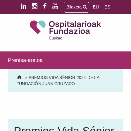
Skip to main content
Skip to footer
Bilaketa
EU
ES
Ospitalarioak Fundazioa Euskadi (lehen Aita Menni)
SALUD MENTAL | PERSONAS MAYORES | DAÑO CEREBRAL | DISCAPACIDAD INTELECTUAL
Prentsa-aretoa
>
PREMIOS VIDA SÉNIOR 2024 DE LA
FUNDACIÓN JUAN CRUZADO
Premios Vida Sénior