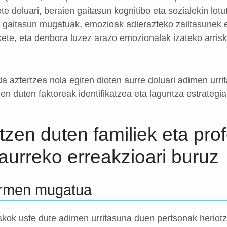
ote doluari, beraien gaitasun kognitibo eta sozialekin lot
o gaitasun mugatuak, emozioak adierazteko zailtasunek 
kete, eta denbora luzez arazo emozionalak izateko arris
a aztertzea nola egiten dioten aurre doluari adimen urr
n duten faktoreak identifikatzea eta laguntza estrategi
tzen duten familiek eta pro
aurreko erreakzioari buruz
ermen mugatua
askok uste dute adimen urritasuna duen pertsonak heriotz