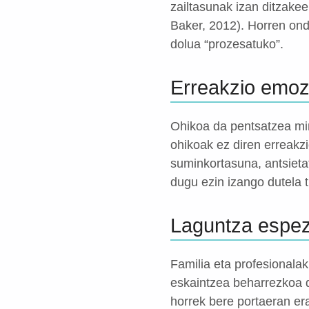
zailtasunak izan ditzakee
Baker, 2012). Horren ond
dolua “prozesatuko”.
Erreakzio emoz
Ohikoa da pentsatzea mi
ohikoak ez diren erreakzi
suminkortasuna, antsietat
dugu ezin izango dutela t
Laguntza espez
Familia eta profesionala
eskaintzea beharrezkoa d
horrek bere portaeran er