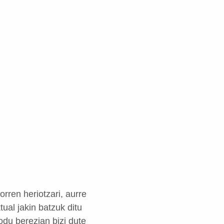
rren heriotzari, aurre
ual jakin batzuk ditu
du berezian bizi dute