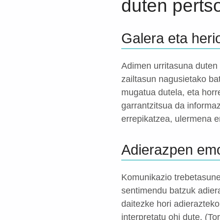
duten perts
Galera eta heri
Adimen urritasuna duten 
zailtasun nagusietako ba
mugatua dutela, eta horr
garrantzitsua da informaz
errepikatzea, ulermena e
Adierazpen emo
Komunikazio trebetasunet
sentimendu batzuk adiera
daitezke hori adierazteko
interpretatu ohi dute. (T