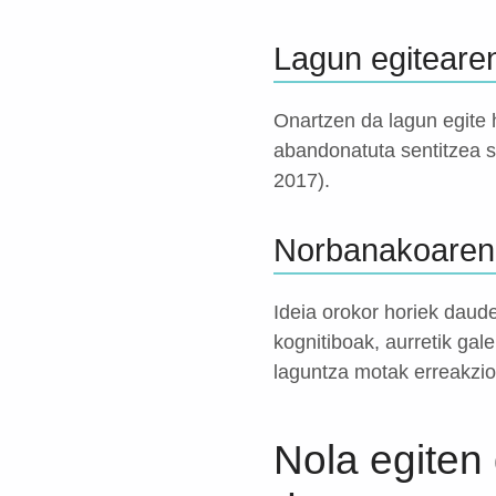
Lagun egitearen
Onartzen da lagun egite h
abandonatuta sentitzea s
2017).
Norbanakoaren
Ideia orokor horiek daude
kognitiboak, aurretik gale
laguntza motak erreakzio
Nola egiten 