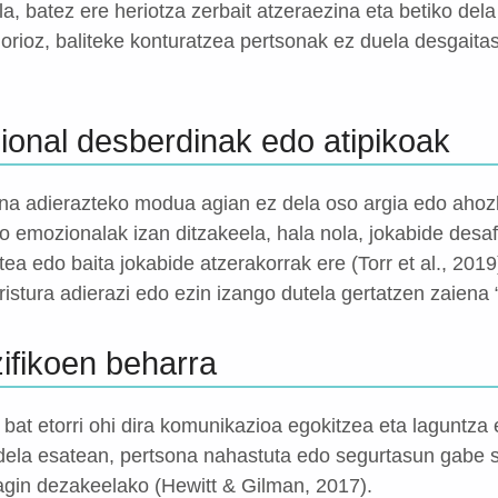
la, batez ere heriotza zerbait atzeraezina eta betiko del
orioz, baliteke konturatzea pertsonak ez duela desgaita
ional desberdinak edo atipikoak
na adierazteko modua agian ez dela oso argia edo ahoz
o emozionalak izan ditzakeela, hala nola, jokabide desaf
ea edo baita jokabide atzerakorrak ere (Torr et al., 201
ristura adierazi edo ezin izango dutela gertatzen zaiena “
ifikoen beharra
k bat etorri ohi dira komunikazioa egokitzea eta laguntz
ela esatean, pertsona nahastuta edo segurtasun gabe se
agin dezakeelako (Hewitt & Gilman, 2017).