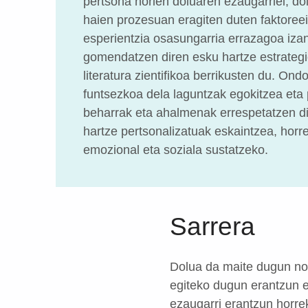
pertsona horien doluaren ezaugarriei, dol
haien prozesuan eragiten duten faktoreei
esperientzia osasungarria errazagoa iza
gomendatzen diren esku hartze estrategi
literatura zientifikoa berrikusten du. Ond
funtsezkoa dela laguntzak egokitzea eta 
beharrak eta ahalmenak errespetatzen d
hartze pertsonalizatuak eskaintzea, horr
emozional eta soziala sustatzeko.
Sarrera
Dolua da maite dugun nor
egiteko dugun erantzun e
ezaugarri erantzun horre