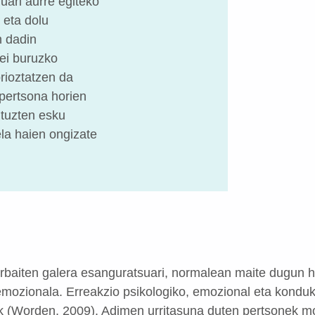
uari aurre egiteko
 eta dolu
n dadin
ei buruzko
orioztatzen da
pertsona horien
ituzten esku
ela haien ongizate
baiten galera esanguratsuari, normalean maite dugun ho
mozionala. Erreakzio psikologiko, emozional eta kondukt
k (Worden, 2009). Adimen urritasuna duten pertsonek mo