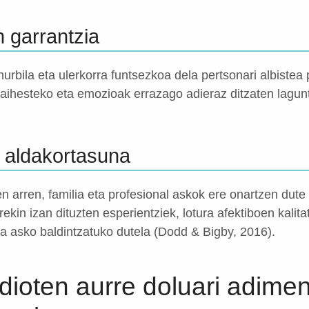
 garrantzia
urbila eta ulerkorra funtsezkoa dela pertsonari albistea
aihesteko eta emozioak errazago adieraz ditzaten lagun
 aldakortasuna
n arren, familia eta profesional askok ere onartzen dute
rekin izan dituzten esperientziek, lotura afektiboen kalit
a asko baldintzatuko dutela (Dodd & Bigby, 2016).
dioten aurre doluari adimen