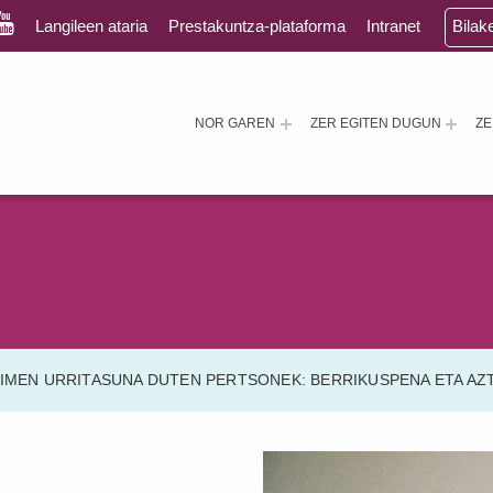
Langileen ataria
Prestakuntza-plataforma
Intranet
Bilak
NOR GAREN
ZER EGITEN DUGUN
Z
DIMEN URRITASUNA DUTEN PERTSONEK: BERRIKUSPENA ETA AZ