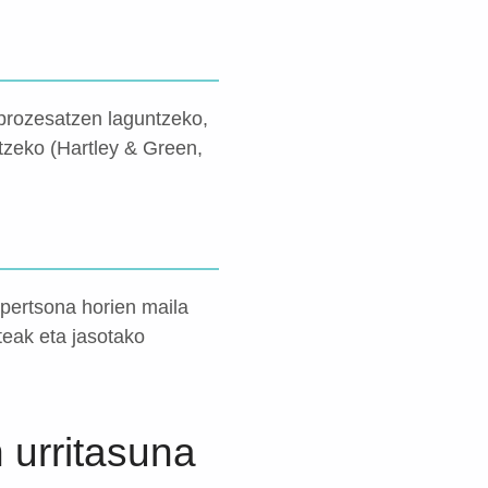
 prozesatzen laguntzeko,
tzeko (Hartley & Green,
 pertsona horien maila
ateak eta jasotako
 urritasuna