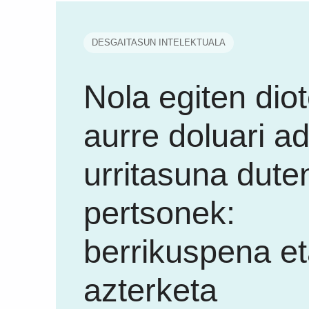
DESGAITASUN INTELEKTUALA
Nola egiten dio
aurre doluari a
urritasuna dute
pertsonek:
berrikuspena e
azterketa