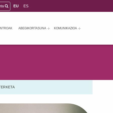
eta
EU
ES
ENTROAK
ABEGIKORTASUNA
KOMUNIKAZIOA
TERKETA