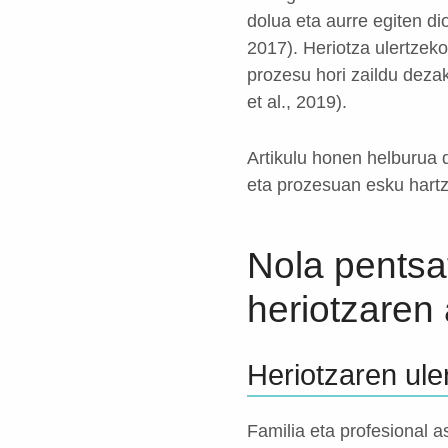
dolua eta aurre egiten di
2017). Heriotza ulertzek
prozesu hori zaildu deza
et al., 2019).
Artikulu honen helburua d
eta prozesuan esku hartze
Nola pentsa
heriotzaren 
Heriotzaren ul
Familia eta profesional 