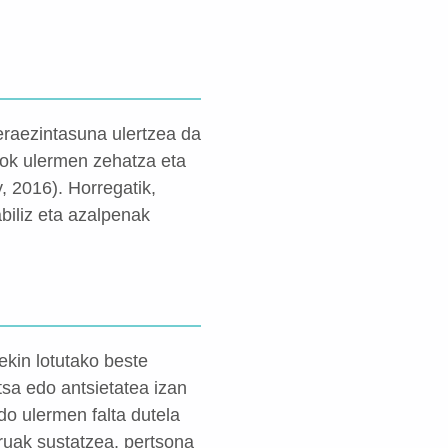
eraezintasuna ulertzea da
kok ulermen zehatza eta
 2016). Horregatik,
biliz eta azalpenak
kin lotutako beste
tsa edo antsietatea izan
do ulermen falta dutela
uruak sustatzea, pertsona