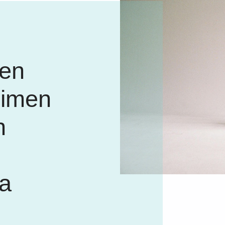
ten
dimen
n
ta