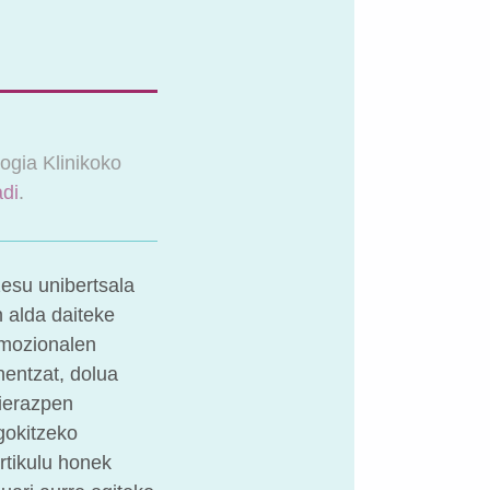
ogia Klinikoko
di
.
zesu unibertsala
 alda daiteke
emozionalen
nentzat, dolua
ierazpen
gokitzeko
rtikulu honek