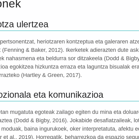
onek
otza ulertzea
pertsonentzat, heriotzaren kontzeptua eta galeraren atz
t (Fenning & Baker, 2012). Ikerketek adierazten dute as
ek nahasmena eta beldurra sor ditzakeela (Dodd & Bigby,
ioa egokitzea hizkuntza erraza eta laguntza bisualak era
rrazteko (Hartley & Green, 2017).
zionala eta komunikazioa
an mugatuta egoteak zailago egiten du mina eta doluare
ztea (Dodd & Bigby, 2016). Jokabide desafiatzaileak, lo
 moduak, baina ingurukoek, oker interpretatuta, afektu e
orr et al., 2019). Horregatik, beharrezkoa da espazio seg