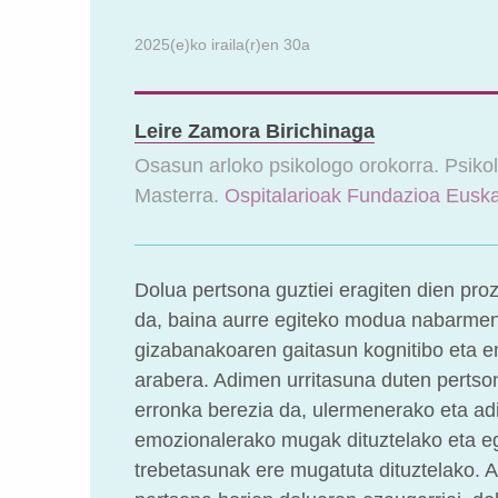
2025(e)ko iraila(r)en 30a
Leire Zamora Birichinaga
Osasun arloko psikologo orokorra. Psikol
Masterra.
Ospitalarioak Fundazioa Euska
Dolua pertsona guztiei eragiten dien pro
da, baina aurre egiteko modua nabarmen
gizabanakoaren gaitasun kognitibo eta 
arabera. Adimen urritasuna duten pertso
erronka berezia da, ulermenerako eta ad
emozionalerako mugak dituztelako eta e
trebetasunak ere mugatuta dituztelako. A