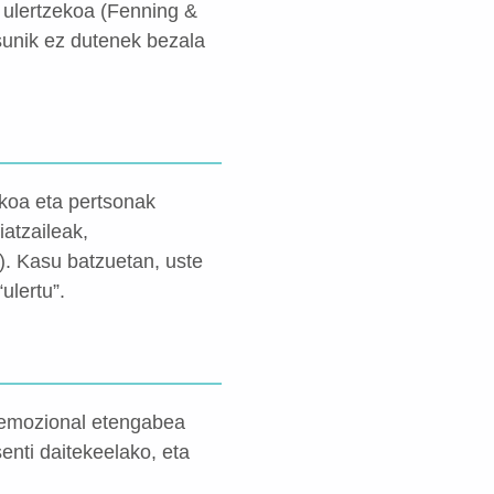
a ulertzekoa (Fenning &
sunik ez dutenek bezala
koa eta pertsonak
iatzaileak,
9). Kasu batzuetan, uste
ulertu”.
a emozional etengabea
nti daitekeelako, eta