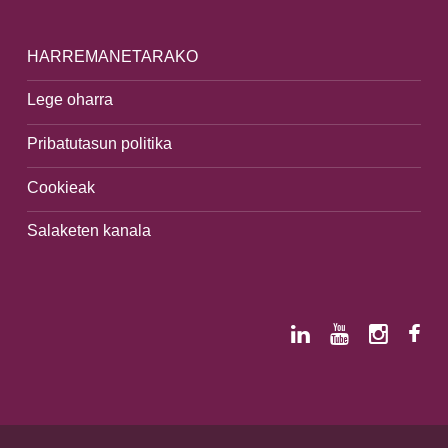
HARREMANETARAKO
Lege oharra
Pribatutasun politika
Cookieak
Salaketen kanala