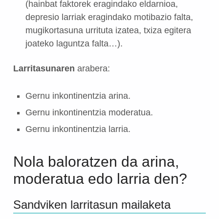
(hainbat faktorek eragindako eldarnioa,
depresio larriak eragindako motibazio falta,
mugikortasuna urrituta izatea, txiza egitera
joateko laguntza falta…).
Larritasunaren
arabera:
Gernu inkontinentzia arina.
Gernu inkontinentzia moderatua.
Gernu inkontinentzia larria.
Nola baloratzen da arina,
moderatua edo larria den?
Sandviken larritasun mailaketa