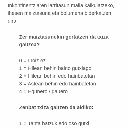
Inkontinentziaren larritasun maila kalkulatzeko,
ihesen maiztasuna eta bolumena biderkatzen
dira.
Zer maiztasunekin gertatzen da txiza
galtzea?
0 = Inoiz ez
1 = Hilean behin baino gutxiago
2 = Hilean behin edo hainbatetan
3 = Astean behin edo hainbatetan
4 = Egunero / gauero
Zenbat txiza galtzen da aldiko:
1 = Tanta batzuk edo oso gutxi