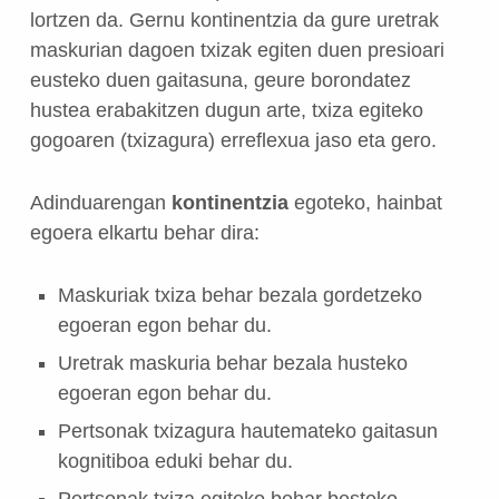
lortzen da. Gernu kontinentzia da gure uretrak
maskurian dagoen txizak egiten duen presioari
eusteko duen gaitasuna, geure borondatez
hustea erabakitzen dugun arte, txiza egiteko
gogoaren (txizagura) erreflexua jaso eta gero.
Adinduarengan
kontinentzia
egoteko, hainbat
egoera elkartu behar dira:
Maskuriak txiza behar bezala gordetzeko
egoeran egon behar du.
Uretrak maskuria behar bezala husteko
egoeran egon behar du.
Pertsonak txizagura hautemateko gaitasun
kognitiboa eduki behar du.
Pertsonak txiza egiteko behar besteko