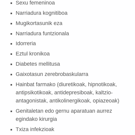
Sexu femeninoa
Narriadura kognitiboa
Mugikortasunik eza
Narriadura funtzionala
Idorreria
Eztul kronikoa
Diabetes mellitusa
Gaixotasun zerebrobaskularra
Hainbat farmako (diuretikoak, hipnotikoak,
antipsikotikoak, antidepresiboak, kaltzio-
antagonistak, antikolinergikoak, opiazeoak)
Genitaletan edo gernu aparatuan aurrez
egindako kirurgia
Txiza infekzioak