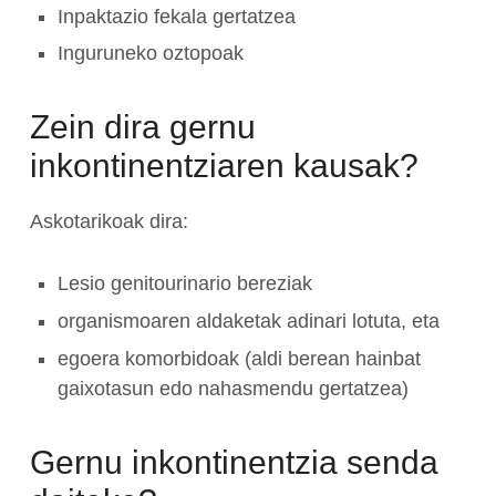
Inpaktazio fekala gertatzea
Inguruneko oztopoak
Zein dira gernu
inkontinentziaren kausak?
Askotarikoak dira:
Lesio genitourinario bereziak
organismoaren aldaketak adinari lotuta, eta
egoera komorbidoak (aldi berean hainbat
gaixotasun edo nahasmendu gertatzea)
Gernu inkontinentzia senda