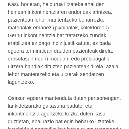
Kasu horietan, helburua litzateke ahal den
heinean inkontinentziaren ondorioak arintzea,
pazienteari lehor mantentzeko beharrezko
materialak emanez (pixoihalak, kolektoreak).
Gernu inkontinentzia bat tratatzeko zundak
erabiltzea ez dago inoiz justifikatuta, ez bada
egoera terminalean dauden pazienteak direla,
erosotasun neurri moduan, edo presioagatik
ultzera handiak dituzten pazienteak direla, azala
lehor mantentzeko eta ultzerak sendatzen
laguntzeko.
Osasun egoera mantenduta duten pertsonengan,
lankidetzarako gaitasuna badute, eta
inkontinentzia agertzeko kezka duten kasu
guztietan, ebaluazio bat egin beharko litzateke,