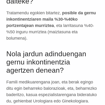
daiteke?
Tratamendu egokien bitartez,
posible da gernu
inkontinentziaren maila %30-%40ko
portzentajean murriztea
, eta larritasuna %40-
%50 inguru murriztea (maiztasuna eta
bolumena).
Nola jardun adinduengan
gernu inkontinentzia
agertzen denean?
Famili medikuarengana joan, eta berak egingo
ditu egin beharreko balorazioak, eta, beharrezko
baderitzo, kasua espezialistarengana bideratuko
du, gehienbat Urologiara edo Ginekologiara.