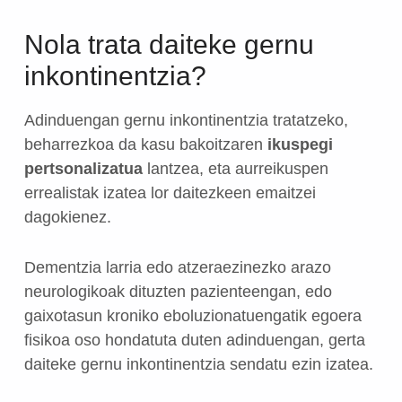
Nola trata daiteke gernu
inkontinentzia?
Adinduengan gernu inkontinentzia tratatzeko,
beharrezkoa da kasu bakoitzaren
ikuspegi
pertsonalizatua
lantzea, eta aurreikuspen
errealistak izatea lor daitezkeen emaitzei
dagokienez.
Dementzia larria edo atzeraezinezko arazo
neurologikoak dituzten pazienteengan, edo
gaixotasun kroniko eboluzionatuengatik egoera
fisikoa oso hondatuta duten adinduengan, gerta
daiteke gernu inkontinentzia sendatu ezin izatea.