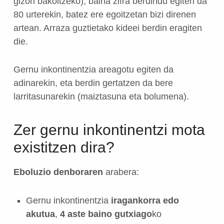
gizon bakoitzeko), baina zifra berdindu egiten da
80 urterekin, batez ere egoitzetan bizi direnen
artean. Arraza guztietako kideei berdin eragiten
die.
Gernu inkontinentzia areagotu egiten da
adinarekin, eta berdin gertatzen da bere
larritasunarekin (maiztasuna eta bolumena).
Zer gernu inkontinentzi mota
existitzen dira?
Eboluzio denboraren
arabera:
Gernu inkontinentzia
iragankorra edo
akutua
,
4 aste baino gutxiago
ko