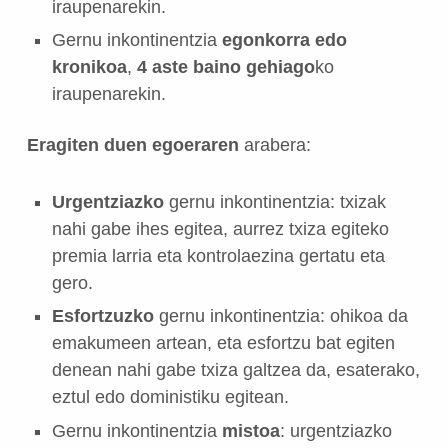
iraupenarekin.
Gernu inkontinentzia
egonkorra edo
kronikoa
,
4 aste baino gehiago
ko
iraupenarekin.
Eragiten duen egoeraren
arabera:
Urgentziazko
gernu inkontinentzia: txizak
nahi gabe ihes egitea, aurrez txiza egiteko
premia larria eta kontrolaezina gertatu eta
gero.
Esfortzuzko
gernu inkontinentzia: ohikoa da
emakumeen artean, eta esfortzu bat egiten
denean nahi gabe txiza galtzea da, esaterako,
eztul edo doministiku egitean.
Gernu inkontinentzia
mistoa
: urgentziazko