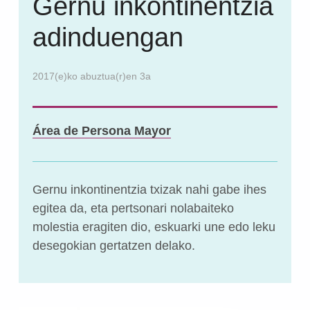
Gernu inkontinentzia
adinduengan
2017(e)ko abuztua(r)en 3a
Área de Persona Mayor
Gernu inkontinentzia txizak nahi gabe ihes
egitea da, eta pertsonari nolabaiteko
molestia eragiten dio, eskuarki une edo leku
desegokian gertatzen delako.