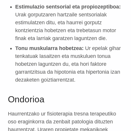
Estimulazio sentsorial eta propiozeptiboa:
Urak gorputzaren hartzaile sentsorialak
estimulatzen ditu, eta haurrei gorputz
kontzientzia hobetzen eta trebetasun motor
finak eta larriak garatzen laguntzen die.
Tonu muskularra hobetzea:
Ur epelak gihar
tenkatuak lasaitzen eta muskuluen tonua
hobetzen laguntzen du, eta hori faktore
garrantzitsua da hipotonia eta hipertonia izan
dezaketen goiztiarrentzat.
Ondorioa
Haurrentzako ur fisioterapia tresna terapeutiko
oso eraginkorra da zenbait patologia dituzten
haurrentzat. Uraren propietate mekanikoek