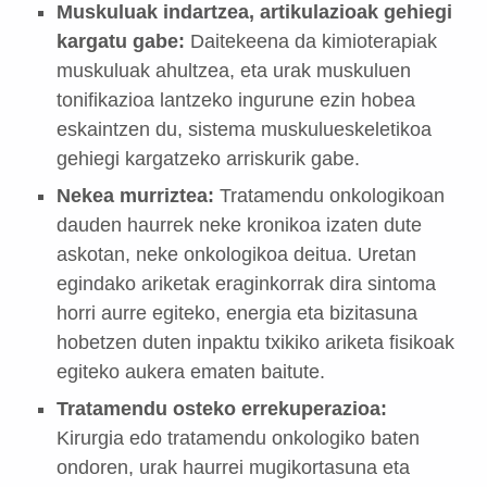
Muskuluak indartzea, artikulazioak gehiegi
kargatu gabe:
Daitekeena da kimioterapiak
muskuluak ahultzea, eta urak muskuluen
tonifikazioa lantzeko ingurune ezin hobea
eskaintzen du, sistema muskulueskeletikoa
gehiegi kargatzeko arriskurik gabe.
Nekea murriztea:
Tratamendu onkologikoan
dauden haurrek neke kronikoa izaten dute
askotan, neke onkologikoa deitua. Uretan
egindako ariketak eraginkorrak dira sintoma
horri aurre egiteko, energia eta bizitasuna
hobetzen duten inpaktu txikiko ariketa fisikoak
egiteko aukera ematen baitute.
Tratamendu osteko errekuperazioa:
Kirurgia edo tratamendu onkologiko baten
ondoren, urak haurrei mugikortasuna eta