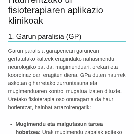
fisioterapiaren aplikazio
klinikoak
1. Garun paralisia (GP)
Garun paralisia garapenean garunean
gertatutako kalteek eragindako nahasmendu
neurologiko bat da, mugimenduari, orekari eta
koordinazioari eragiten diena. GPa duten haurrek
askotan giharretako zurruntasuna eta
mugimenduaren kontrol mugatua izaten dituzte.
Uretako fisioterapia oso onuragarria da haur
horientzat, hainbat arrazoirengatik:
Mugimendu eta malgutasun tartea
hobetzea:
Urak mugimendu zabalak egiteko