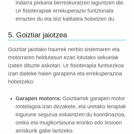
indarra pixkana berreskuratzen laguntzen die.
Ur fisioterapiak errekuperazio funtzionala
errazten du eta bizi kalitatea hobetzen du.
5. Goiztiar jaiotzea
Goiztiar jaiotako haurrek nerbio sistemaren eta
motorraren heldutasun ezari lotutako sekuelak
izaten dituzte askotan. Ur fisioterapia funtsezkoa
izan daiteke haien garapena eta errekuperazioa
hobetzeko:
Garapen motorra:
Goiztiarrek garapen motor
motelagoa izan dezakete, eta uretako terapiak
ingurune segurua eskaintzen du koordinazioa,
oreka eta mugikortasuna eroriko edo lesioen
arriskurik gabe lantzeko.