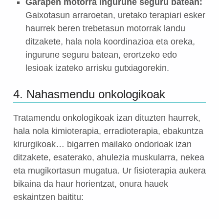
Garapen motorra ingurune seguru batean:
Gaixotasun arraroetan, uretako terapiari esker
haurrek beren trebetasun motorrak landu
ditzakete, hala nola koordinazioa eta oreka,
ingurune seguru batean, erortzeko edo
lesioak izateko arrisku gutxiagorekin.
4. Nahasmendu onkologikoak
Tratamendu onkologikoak izan dituzten haurrek,
hala nola kimioterapia, erradioterapia, ebakuntza
kirurgikoak… bigarren mailako ondorioak izan
ditzakete, esaterako, ahulezia muskularra, nekea
eta mugikortasun mugatua. Ur fisioterapia aukera
bikaina da haur horientzat, onura hauek
eskaintzen baititu: