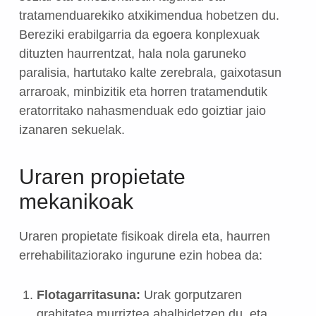
tratamenduarekiko atxikimendua hobetzen du.
Bereziki erabilgarria da egoera konplexuak
dituzten haurrentzat, hala nola garuneko
paralisia, hartutako kalte zerebrala, gaixotasun
arraroak, minbizitik eta horren tratamendutik
eratorritako nahasmenduak edo goiztiar jaio
izanaren sekuelak.
Uraren propietate
mekanikoak
Uraren propietate fisikoak direla eta, haurren
errehabilitaziorako ingurune ezin hobea da:
Flotagarritasuna:
Urak gorputzaren
grabitatea murriztea ahalbidetzen du, eta