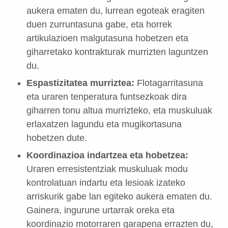
aukera ematen du, lurrean egoteak eragiten
duen zurruntasuna gabe, eta horrek
artikulazioen malgutasuna hobetzen eta
giharretako kontrakturak murrizten laguntzen
du.
Espastizitatea murriztea:
Flotagarritasuna
eta uraren tenperatura funtsezkoak dira
giharren tonu altua murrizteko, eta muskuluak
erlaxatzen lagundu eta mugikortasuna
hobetzen dute.
Koordinazioa indartzea eta hobetzea:
Uraren erresistentziak muskuluak modu
kontrolatuan indartu eta lesioak izateko
arriskurik gabe lan egiteko aukera ematen du.
Gainera, ingurune urtarrak oreka eta
koordinazio motorraren garapena errazten du,