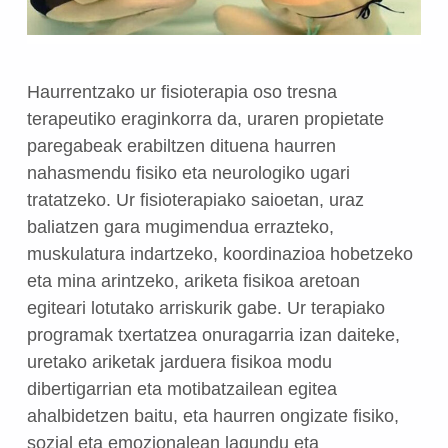
Haurrentzako ur fisioterapia oso tresna
terapeutiko eraginkorra da, uraren propietate
paregabeak erabiltzen dituena haurren
nahasmendu fisiko eta neurologiko ugari
tratatzeko. Ur fisioterapiako saioetan, uraz
baliatzen gara mugimendua errazteko,
muskulatura indartzeko, koordinazioa hobetzeko
eta mina arintzeko, ariketa fisikoa aretoan
egiteari lotutako arriskurik gabe. Ur terapiako
programak txertatzea onuragarria izan daiteke,
uretako ariketak jarduera fisikoa modu
dibertigarrian eta motibatzailean egitea
ahalbidetzen baitu, eta haurren ongizate fisiko,
sozial eta emozionalean lagundu eta