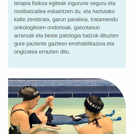
terapia fisikoa egiteak ingurune seguru eta
motibatzailea eskaintzen du, eta hartutako
kalte zerebrala, garun paralisia, tratamendu
onkologikoen ondorioak, gaixotasun
arraroak eta beste patologia batzuk dituzten
gure paziente gazteen errehabilitazioa eta
ongizatea errazten ditu.