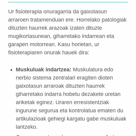
Ur fisioterapia onuragarria da gaixotasun
arraroen tratamenduan ere. Horrelako patologiak
dituzten haurrek arazoak izaten dituzte
mugikortasunean, giharretako indarrean eta
garapen motorrean. Kasu horietan, ur
fisioterapiaren onurak hauek dira:
Muskuluak indartzea:
Muskulatura edo
nerbio sistema zentralari eragiten dioten
gaixotasun arraroak dituzten haurrek
giharretako indarra hobetu dezakete uretan
ariketak eginez. Uraren erresistentziak
ingurune segurua eta kontrolatua ematen du
artikulazioak gehiegi kargatu gabe muskuluak
lantzeko.