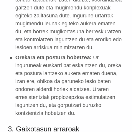
galtzen dute eta mugimendu konplexuak
egiteko zailtasuna dute. Ingurune urtarrak
mugimendu leunak egiteko aukera ematen
du, eta horrek mugikortasuna berreskuratzen
eta kontrolatzen laguntzen du eta eroriko edo
lesioen arriskua minimizatzen du.
Orekara eta postura hobetzea:
Ur
inguruneak euskarri bat eskaintzen du, oreka
eta postura lantzeko aukera ematen duena,
izan ere, ohikoa da garuneko lesio baten
ondoren alderdi horiek aldatzea. Uraren
erresistentziak propiozepzioa estimulatzen
laguntzen du, eta gorputzari buruzko
kontzientzia hobetzen du.
3. Gaixotasun arraroak