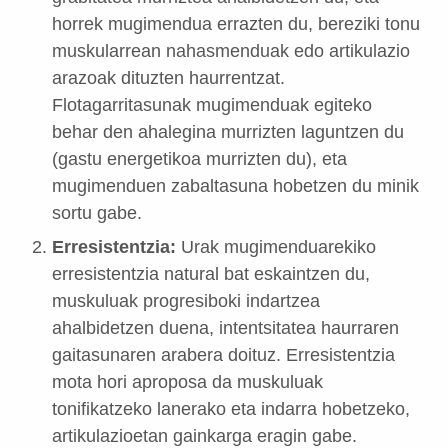
horrek mugimendua errazten du, bereziki tonu
muskularrean nahasmenduak edo artikulazio
arazoak dituzten haurrentzat.
Flotagarritasunak mugimenduak egiteko
behar den ahalegina murrizten laguntzen du
(gastu energetikoa murrizten du), eta
mugimenduen zabaltasuna hobetzen du minik
sortu gabe.
Erresistentzia:
Urak mugimenduarekiko
erresistentzia natural bat eskaintzen du,
muskuluak progresiboki indartzea
ahalbidetzen duena, intentsitatea haurraren
gaitasunaren arabera doituz. Erresistentzia
mota hori aproposa da muskuluak
tonifikatzeko lanerako eta indarra hobetzeko,
artikulazioetan gainkarga eragin gabe.