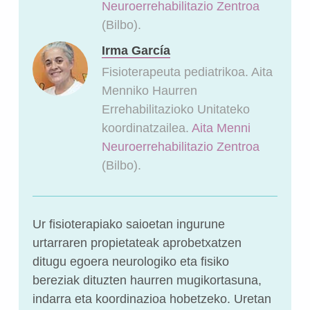
Neuroerrehabilitazio Zentroa
(Bilbo).
Irma García
Fisioterapeuta pediatrikoa. Aita
Menniko Haurren
Errehabilitazioko Unitateko
koordinatzailea.
Aita Menni
Neuroerrehabilitazio Zentroa
(Bilbo).
Ur fisioterapiako saioetan ingurune
urtarraren propietateak aprobetxatzen
ditugu egoera neurologiko eta fisiko
bereziak dituzten haurren mugikortasuna,
indarra eta koordinazioa hobetzeko. Uretan