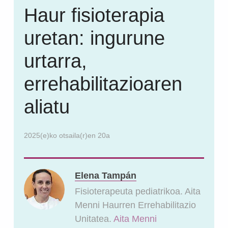
Haur fisioterapia
uretan: ingurune
urtarra,
errehabilitazioaren
aliatu
2025(e)ko otsaila(r)en 20a
Elena Tampán
Fisioterapeuta pediatrikoa. Aita
Menni Haurren Errehabilitazio
Unitatea.
Aita Menni