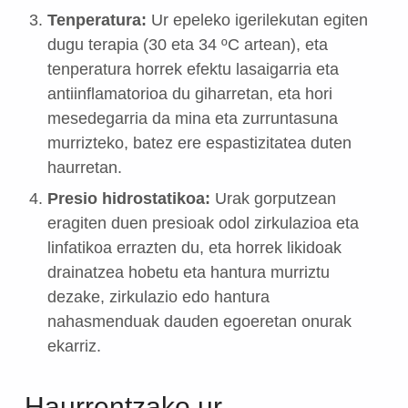
Tenperatura:
Ur epeleko igerilekutan egiten
dugu terapia (30 eta 34 ºC artean), eta
tenperatura horrek efektu lasaigarria eta
antiinflamatorioa du giharretan, eta hori
mesedegarria da mina eta zurruntasuna
murrizteko, batez ere espastizitatea duten
haurretan.
Presio hidrostatikoa:
Urak gorputzean
eragiten duen presioak odol zirkulazioa eta
linfatikoa errazten du, eta horrek likidoak
drainatzea hobetu eta hantura murriztu
dezake, zirkulazio edo hantura
nahasmenduak dauden egoeretan onurak
ekarriz.
Haurrentzako ur