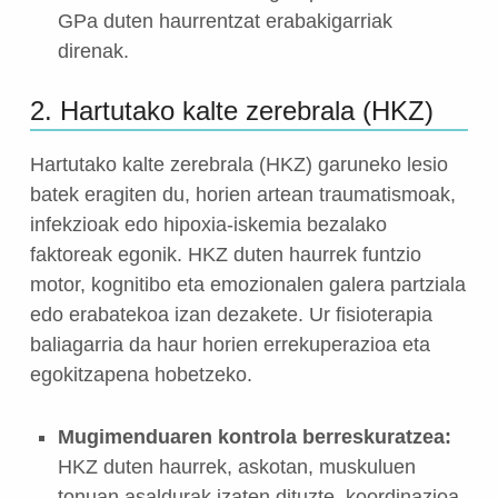
GPa duten haurrentzat erabakigarriak
direnak.
2. Hartutako kalte zerebrala (HKZ)
Hartutako kalte zerebrala (HKZ) garuneko lesio
batek eragiten du, horien artean traumatismoak,
infekzioak edo hipoxia-iskemia bezalako
faktoreak egonik. HKZ duten haurrek funtzio
motor, kognitibo eta emozionalen galera partziala
edo erabatekoa izan dezakete. Ur fisioterapia
baliagarria da haur horien errekuperazioa eta
egokitzapena hobetzeko.
Mugimenduaren kontrola berreskuratzea:
HKZ duten haurrek, askotan, muskuluen
tonuan asaldurak izaten dituzte, koordinazioa