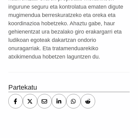
ingurune seguru eta kontrolatua ematen digute
mugimendua berreskuratzeko eta oreka eta
koordinazioa hobetzeko. Ahaztu gabe, haur
gehienentzat ura bezalako giro erakargarri eta
ludikoan egoteak dakartzan ondorio
onuragarriak. Eta tratamenduarekiko
atxikimendua hobetzen laguntzen du.
Partekatu