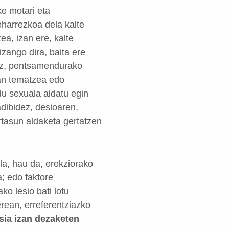
ke motari eta
eharrezkoa dela kalte
a, izan ere, kalte
zango dira, baita ere
idez, pentsamendurako
ean tematzea edo
du sexuala aldatu egin
adibidez, desioaren,
rtasun aldaketa gertatzen
la, hau da, erekziorako
; edo faktore
ko lesio bati lotu
ean, erreferentziazko
sia izan dezaketen