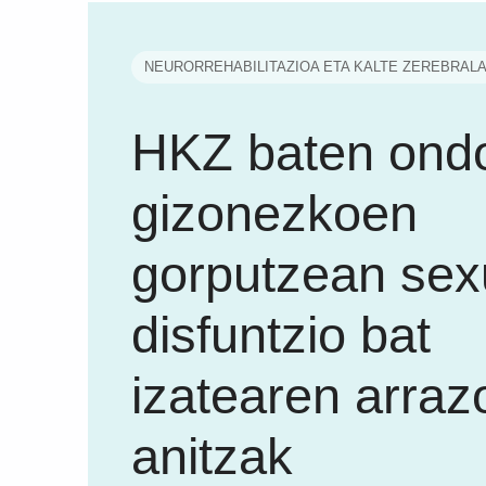
NEURORREHABILITAZIOA ETA KALTE ZEREBRAL
HKZ baten ond
gizonezkoen
gorputzean sex
disfuntzio bat
izatearen arraz
anitzak