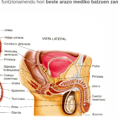
 funtzionamendu hori
beste arazo mediko batzuen za