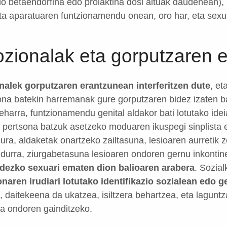
 betaendorfina edo prolaktina dosi altuak daudenean), b
a aparatuaren funtzionamendu onean, oro har, eta sexu
zionalak eta gorputzaren 
alek gorputzaren erantzunean interferitzen dute
, et
sona batekin harremanak gure gorputzaren bidez izaten b
harra, funtzionamendu genital aldakor bati lotutako ide
e pertsona batzuk asetzeko moduaren ikuspegi sinplista e
dura, aldaketak onartzeko zailtasuna, lesioaren aurretik
durra, ziurgabetasuna lesioaren ondoren gernu inkontine
idezko sexuari ematen dion balioaren arabera
. Sozial
zonaren irudiari lotutako identifikazio sozialean edo 
 daitekeena da ukatzea, isiltzera behartzea, eta laguntz
a ondoren gainditzeko.