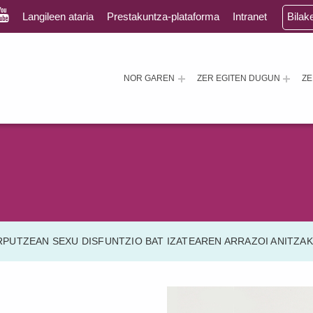
Langileen ataria
Prestakuntza-plataforma
Intranet
Bilak
NOR GAREN
ZER EGITEN DUGUN
Z
UTZEAN SEXU DISFUNTZIO BAT IZATEAREN ARRAZOI ANITZAK