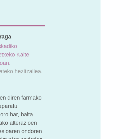
raga
skadiko
txeko Kalte
roan
.
ateko hezitzailea.
zen diren farmako
aparatu
ro har, baita
ako alterazioen
esioaren ondoren