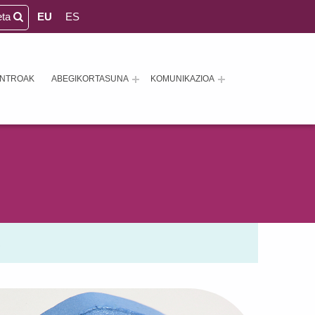
eta
EU
ES
ENTROAK
ABEGIKORTASUNA
KOMUNIKAZIOA