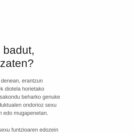
 badut,
izaten?
i denean, erantzun
k diotela horietako
n, sakondu beharko genuke
nduktualen ondorioz sexu
an edo mugapenetan.
sexu funtzioaren edozein