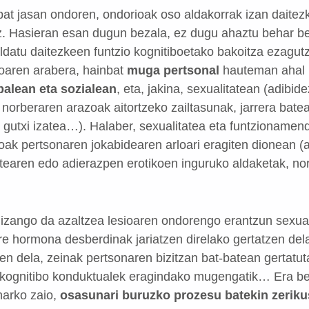
bat jasan ondoren, ondorioak oso aldakorrak izan daitez
ez. Hasieran esan dugun bezala, ez dugu ahaztu behar b
datu daitezkeen funtzio kognitiboetako bakoitza ezagutze
oaren arabera, hainbat
muga pertsonal
hauteman ahal i
balean eta sozialean
, eta, jakina, sexualitatean (adib
 norberaren arazoak aitortzeko zailtasunak, jarrera bat
gutxi izatea…). Halaber, sexualitatea eta funtzionamen
oak pertsonaren jokabidearen arloari eragiten dionean (
atearen edo adierazpen erotikoen inguruko aldaketak, no
a izango da azaltzea lesioaren ondorengo erantzun sexua
re hormona desberdinak jariatzen direlako gertatzen dela
n dela, zeinak pertsonaren bizitzan bat-batean gertatuta
 kognitibo konduktualek eragindako mugengatik… Era ber
harko zaio,
osasunari buruzko prozesu batekin zeriku