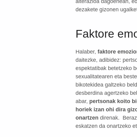
alterazioa dagoenean, edo
dezakete gizonen ugalket
Faktore emo
Halaber,
faktore emozion
daitezke, adibidez: pert
espektatibak betetzeko be
sexualitatearen eta best
bikotekidea galtzeko bel
desberdina agertzeko bel
abar,
pertsonak koito b
horiek izan ohi dira gi
onartzen
direnak.
Beraz,
eskatzen da onartzeko et