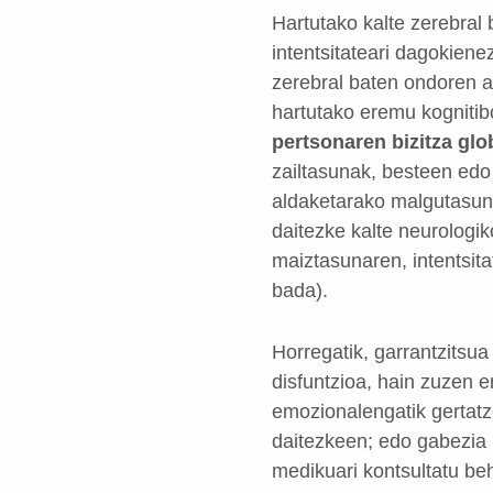
Hartutako kalte zerebral 
intentsitateari dagokien
zerebral baten ondoren al
hartutako eremu kognitib
pertsonaren bizitza glo
zailtasunak, besteen edo
aldaketarako malgutasun 
daitezke kalte neurologik
maiztasunaren, intentsit
bada).
Horregatik, garrantzitsu
disfuntzioa, hain zuzen e
emozionalengatik gertatze
daitezkeen; edo gabezia
medikuari kontsultatu be