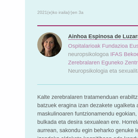
2021(e)ko iraila(r)en 3a
Ainhoa Espinosa de Luzar
Ospitalarioak Fundazioa Eu
neuropsikologoa
IFAS Bekoe
Zerebralaren Eguneko Zent
Neuropsikologia eta sexualit
Kalte zerebralaren tratamenduan erabilt
batzuek eragina izan dezakete ugalketa 
maskulinoaren funtzionamendu egokian, o
bulkada eta desira sexualean ere. Horrel
aurrean, sakondu egin beharko genuke l