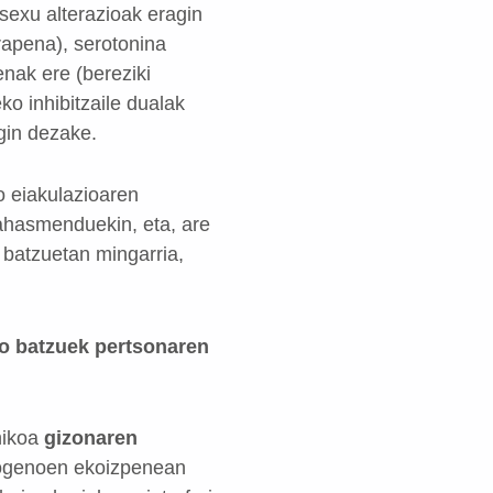
sexu alterazioak eragin
rapena), serotonina
enak ere (bereziki
eko inhibitzaile dualak
gin dezake.
o eiakulazioaren
 nahasmenduekin, eta, are
a batzuetan mingarria,
ko batzuek pertsonaren
hikoa
gizonaren
rogenoen ekoizpenean