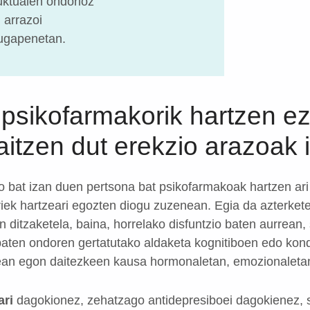
uktualen ondorioz
 arrazoi
ugapenetan.
sikofarmakorik hartzen ez
raitzen dut erekzio arazoak 
o bat izan duen pertsona bat psikofarmakoak hartzen ar
riek hartzeari egozten diogu zuzenean. Egia da azterkete
in ditzaketela, baina, horrelako disfuntzio baten aurrea
 baten ondoren gertatutako aldaketa kognitiboen edo ko
ean egon daitezkeen kausa hormonaletan, emozionalet
ari
dagokionez, zehatzago antidepresiboei dagokienez, 