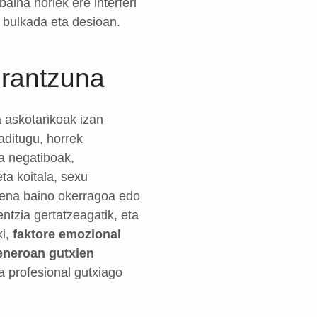
aina horiek ere interferi
 bulkada eta desioan.
erantzuna
a askotarikoak izan
aditugu, horrek
ia negatiboak,
ta koitala, sexu
 zena baino okerragoa edo
ntzia gertatzeagatik, eta
ki,
faktore emozional
generoan gutxien
a profesional gutxiago