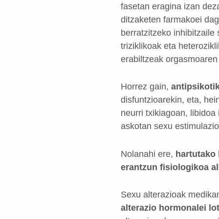
fasetan eragina izan dez
ditzaketen farmakoei dag
berratzitzeko inhibitzail
triziklikoak eta heterozik
erabiltzeak orgasmoaren
Horrez gain,
antipsikoti
disfuntzioarekin, eta, he
neurri txikiagoan, libido
askotan sexu estimulazio
Nolanahi ere,
hartutako 
erantzun fisiologikoa 
Sexu alterazioak medikam
alterazio hormonalei lo