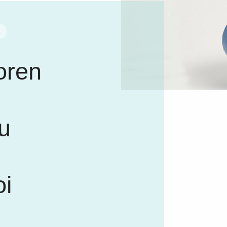
A
oren
u
oi