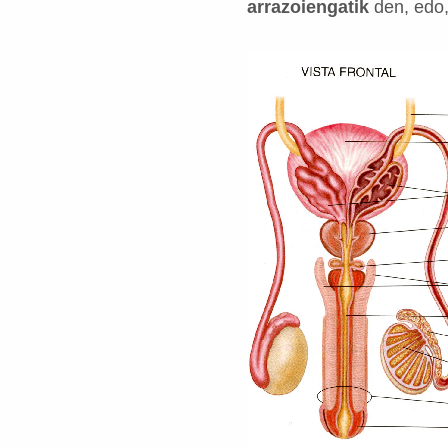
arrazoiengatik
den, edo,