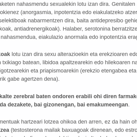
aketen nahasmendu sexualekin lotu izan dira. Genitalen 
okienez (anorgasmia, inpotentzia edo eiakulatzeko atze
e selektiboak nabarmentzen dira, baita antidepresibo gehi
likoak, antiadrenergikoak). Halaber, serotonina berratzitz
 nahasmendua, eiakulazio anormala edo inpotentzia era
koak
lotu izan dira sexu alterazioekin eta erekzioaren ed
in txikiago batean, libidoa apaltzearekin edo hilekoaren
a igotzearekin eta priapismoarekin (erekzio etengabea et
rik gabe agertzen dena).
kalte zerebral baten ondoren erabili ohi diren farma
alda dezakete, bai gizonengan, bai emakumeengan
.
entuak hartzeari lotzea ohikoa den arren, ez da hain o
tzea
(testosterona mailak baxuagoak direnean, edo est