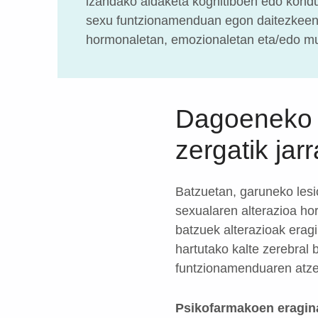
izandako aldaketa kognitiboen edo kond
sexu funtzionamenduan egon daitezkeen
hormonaletan, emozionaletan eta/edo m
Dagoeneko p
zergatik jar
Batzuetan, garuneko lesi
sexualaren alterazioa ho
batzuek alterazioak erag
hartutako kalte zerebral
funtzionamenduaren atz
Psikofarmakoen eragin