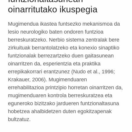
oinarritutako ikuspegia
Mugimendua ikastea funtsezko mekanismoa da
lesio neurologiko baten ondoren funtzioa
berreskuratzeko. Nerbio sistema zentralak bere
zirkuituak berrantolatzeko eta konexio sinaptiko
funtzionalak berrezartzeko duen gaitasunean
oinarritzen da, esperientzia eta praktika
errepikakorrari erantzunez (Nudo et al., 1996;
Krakauer, 2006). Mugimenduaren
errehabilitazioa printzipio horretan oinarritzen da,
mugimenduaren kontrola berreskuratzea eta
eguneroko bizitzako jardueren funtzionaltasuna
hobetzea ahalbidetzen duten egokitzapenak
bultzatuz.