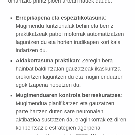
oinarrizko printzipioen artean hauek daude:
Errepikapena eta espezifikotasuna
:
Mugimendu funtzionalak behin eta berriz
praktikatzeak patroi motorrak automatizatzen
laguntzen du eta horien irudikapen kortikala
indartzen du.
Aldakortasuna praktikan
: Zeregin bera
hainbat baldintzatan gauzatzeak ikaskuntza
orokortzen laguntzen du eta mugimenduaren
egokitzapena hobetzen du.
Mugimenduaren kontrola berreskuratzea
:
Mugimendua planifikatzen eta gauzatzen
parte hartzen duten sare neuronalen
aktibazioa sustatzen da, eraginkorrak ez diren
konpentsazio estrategien agerpena