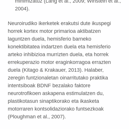
minimizatuz (Lang et al., 2009; Winstein et al.,
2004).
Neuroirudiko ikerketek erakutsi dute ikuspegi
horrek kortex motor primarioa aktibatzen
laguntzen duela, hemisferio barneko
konektibitatea indartzen duela eta hemisferio
arteko inhibizioa murrizten duela, eta horrek
errekuperazio motor eraginkorragoa errazten
duela (Kitago & Krakauer, 2013). Halaber,
zeregin funtzionaletan oinarritutako praktika
intentsiboak BDNF bezalako faktore
neurotrofikoen askapena estimulatzen du,
plastikotasun sinaptikorako eta ikasketa
motorraren kontsolidaziorako funtsezkoak
(Ploughman et al., 2007).