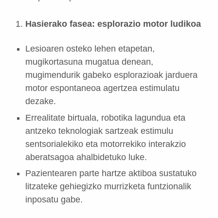
Hasierako fasea: esplorazio motor ludikoa
Lesioaren osteko lehen etapetan,
mugikortasuna mugatua denean,
mugimendurik gabeko esplorazioak jarduera
motor espontaneoa agertzea estimulatu
dezake.
Errealitate birtuala, robotika lagundua eta
antzeko teknologiak sartzeak estimulu
sentsorialekiko eta motorrekiko interakzio
aberatsagoa ahalbidetuko luke.
Pazientearen parte hartze aktiboa sustatuko
litzateke gehiegizko murrizketa funtzionalik
inposatu gabe.