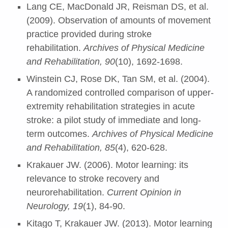
Lang CE, MacDonald JR, Reisman DS, et al.
(2009). Observation of amounts of movement
practice provided during stroke
rehabilitation.
Archives of Physical Medicine
and Rehabilitation, 90
(10), 1692-1698.
Winstein CJ, Rose DK, Tan SM, et al. (2004).
A randomized controlled comparison of upper-
extremity rehabilitation strategies in acute
stroke: a pilot study of immediate and long-
term outcomes.
Archives of Physical Medicine
and Rehabilitation, 85
(4), 620-628.
Krakauer JW. (2006). Motor learning: its
relevance to stroke recovery and
neurorehabilitation.
Current Opinion in
Neurology, 19
(1), 84-90.
Kitago T, Krakauer JW. (2013). Motor learning