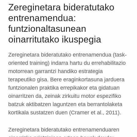
Zereginetara bideratutako
entrenamendua:
funtzionaltasunean
oinarritutako ikuspegia
Zereginetara bideratutako entrenamendua (task-
oriented training) indarra hartu du errehabilitazio
motorrean garrantzi handiko estrategia
terapeutiko gisa. Bere eraginkortasuna jarduera
funtzionalen praktika errepikakor eta gidatuan
oinarritzen da, zeinak zirkuitu motor espezifiko
batzuk aktibatzen laguntzen eta berrantolaketa
kortikala sustatzen duen (Cramer et al., 2011).
Zereginetara bideratutako entrenamenduaren