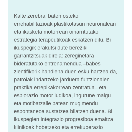
Kalte zerebral baten osteko
errehabilitazioak plastikotasun neuronalean
eta ikasketa motorrean oinarritutako
estrategia terapeutikoak eskatzen ditu. Bi
ikuspegik erakutsi dute bereziki
garrantzitsuak direla: zereginetara
bideratutako entrenamendua –babes
zientifikorik handiena duen esku hartzea da,
patroiak indartzeko jarduera funtzionalen
praktika errepikakorrean zentratua– eta
esplorazio motor ludikoa, ingurune malgu
eta motibatzaile batean mugimendu
espontaneoa sustatzea bilatzen duena. Bi
ikuspegien integrazio progresiboa emaitza
klinikoak hobetzeko eta errekuperazio