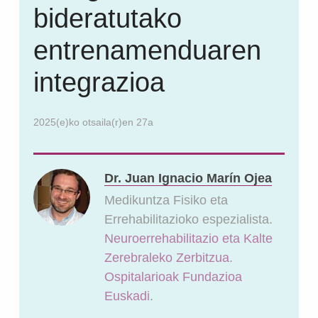
bideratutako
entrenamenduaren
integrazioa
2025(e)ko otsaila(r)en 27a
Dr. Juan Ignacio Marín Ojea
Medikuntza Fisiko eta
Errehabilitazioko espezialista.
Neuroerrehabilitazio eta Kalte
Zerebraleko Zerbitzua
.
Ospitalarioak Fundazioa
Euskadi
.