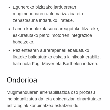
Eguneroko bizitzako jardueretan
mugimenduaren automatizazioa eta
zehaztasuna indartuko lirateke.
Lanen konplexutasuna areagotuko litzateke,
eskuratutako patroi motorren integrazioa
hobetzeko.
Pazientearen aurrerapenak ebaluatuko
lirateke balidatutako eskala klinikoak erabiliz,
hala nola Fugl-Meyer eta Barthelen indizea.
Ondorioa
Mugimenduaren errehabilitazioa oso prozesu
indibidualizatua da, eta ebidentzian oinarritutako
estrategiak konbinatzea eskatzen du,