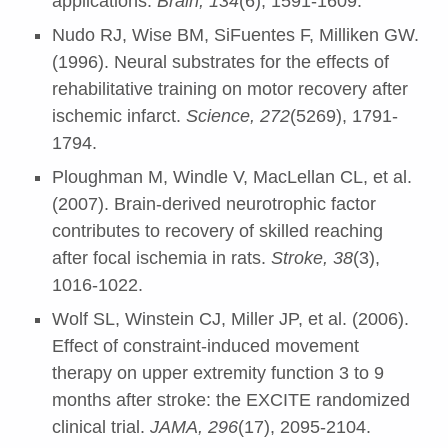
applications.
Brain, 134
(6), 1591-1609.
Nudo RJ, Wise BM, SiFuentes F, Milliken GW.
(1996). Neural substrates for the effects of
rehabilitative training on motor recovery after
ischemic infarct.
Science, 272
(5269), 1791-
1794.
Ploughman M, Windle V, MacLellan CL, et al.
(2007). Brain-derived neurotrophic factor
contributes to recovery of skilled reaching
after focal ischemia in rats.
Stroke, 38
(3),
1016-1022.
Wolf SL, Winstein CJ, Miller JP, et al. (2006).
Effect of constraint-induced movement
therapy on upper extremity function 3 to 9
months after stroke: the EXCITE randomized
clinical trial.
JAMA, 296
(17), 2095-2104.