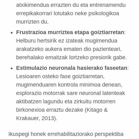
atxikimendua errazten du eta entrenamendu
errepikakorrari lotutako neke psikologikoa
murrizten du.
Frustrazioa murriztea etapa goiztiarretan
:
Helburu hertsirik ez izateak mugimendua
arakatzeko aukera ematen dio pazienteari,
berehalako emaitzak lortzeko presiorik gabe.
Estimulazio neuronala hasierako faseetan
:
Lesioaren osteko fase goiztiarretan,
mugimenduaren kontrola minimoa denean,
esplorazio motorrak sare neuronal latenteak
aktibatzen lagundu eta zirkuitu motorren
birkonexioa erraztu dezake (Kitago &
Krakauer, 2013).
Ikuspegi honek errehabilitaziorako perspektiba