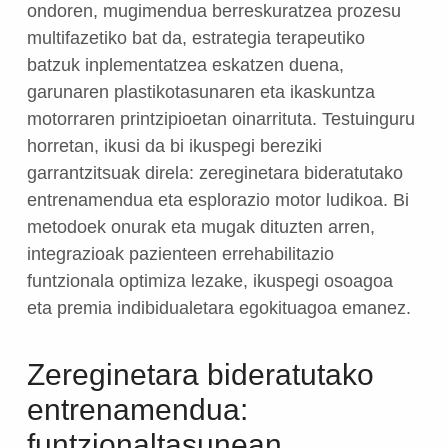
ondoren, mugimendua berreskuratzea prozesu
multifazetiko bat da, estrategia terapeutiko
batzuk inplementatzea eskatzen duena,
garunaren plastikotasunaren eta ikaskuntza
motorraren printzipioetan oinarrituta. Testuinguru
horretan, ikusi da bi ikuspegi bereziki
garrantzitsuak direla: zereginetara bideratutako
entrenamendua eta esplorazio motor ludikoa. Bi
metodoek onurak eta mugak dituzten arren,
integrazioak pazienteen errehabilitazio
funtzionala optimiza lezake, ikuspegi osoagoa
eta premia indibidualetara egokituagoa emanez.
Zereginetara bideratutako
entrenamendua:
funtzionaltasunean