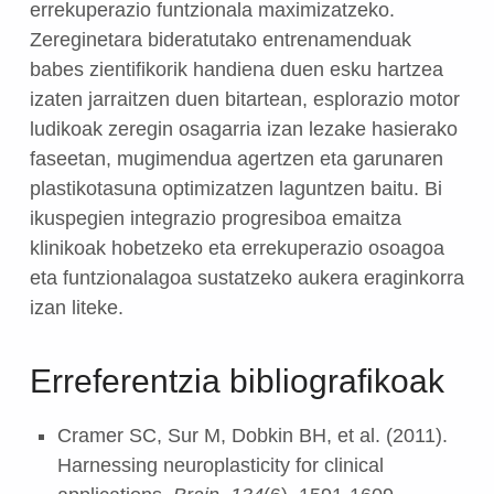
errekuperazio funtzionala maximizatzeko.
Zereginetara bideratutako entrenamenduak
babes zientifikorik handiena duen esku hartzea
izaten jarraitzen duen bitartean, esplorazio motor
ludikoak zeregin osagarria izan lezake hasierako
faseetan, mugimendua agertzen eta garunaren
plastikotasuna optimizatzen laguntzen baitu. Bi
ikuspegien integrazio progresiboa emaitza
klinikoak hobetzeko eta errekuperazio osoagoa
eta funtzionalagoa sustatzeko aukera eraginkorra
izan liteke.
Erreferentzia bibliografikoak
Cramer SC, Sur M, Dobkin BH, et al. (2011).
Harnessing neuroplasticity for clinical