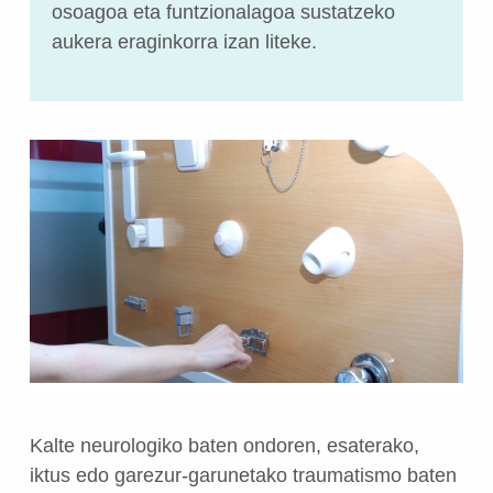
osoagoa eta funtzionalagoa sustatzeko
aukera eraginkorra izan liteke.
Kalte neurologiko baten ondoren, esaterako,
iktus edo garezur-garunetako traumatismo baten