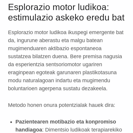
Esplorazio motor ludikoa:
estimulazio askeko eredu bat
Esplorazio motor ludikoa ikuspegi emergente bat
da, ingurune aberastu eta malgu batean
mugimenduaren aktibazio espontaneoa
sustatzea bilatzen duena. Bere premisa nagusia
da esperientzia sentsoriomotor ugariren
eraginpean egoteak garunaren plastikotasuna
modu naturalagoan indartu eta mugimendu
boluntarioen agerpena sustatu dezakeela.
Metodo honen onura potentzialak hauek dira:
Pazientearen motibazio eta konpromiso
handiagoa
: Dimentsio ludikoak terapiarekiko