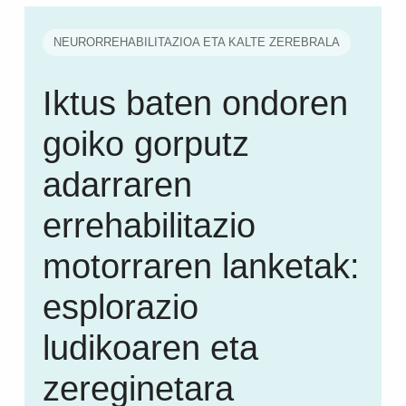
NEURORREHABILITAZIOA ETA KALTE ZEREBRALA
Iktus baten ondoren
goiko gorputz
adarraren
errehabilitazio
motorraren lanketak:
esplorazio
ludikoaren eta
zereginetara