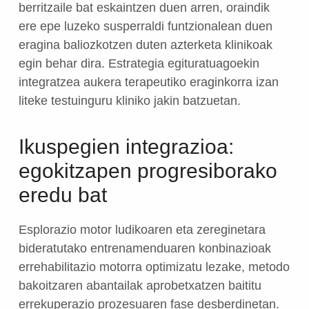
berritzaile bat eskaintzen duen arren, oraindik
ere epe luzeko susperraldi funtzionalean duen
eragina baliozkotzen duten azterketa klinikoak
egin behar dira. Estrategia egituratuagoekin
integratzea aukera terapeutiko eraginkorra izan
liteke testuinguru kliniko jakin batzuetan.
Ikuspegien integrazioa:
egokitzapen progresiborako
eredu bat
Esplorazio motor ludikoaren eta zereginetara
bideratutako entrenamenduaren konbinazioak
errehabilitazio motorra optimizatu lezake, metodo
bakoitzaren abantailak aprobetxatzen baititu
errekuperazio prozesuaren fase desberdinetan.