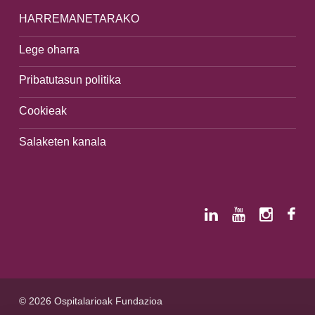
HARREMANETARAKO
Lege oharra
Pribatutasun politika
Cookieak
Salaketen kanala
© 2026 Ospitalarioak Fundazioa