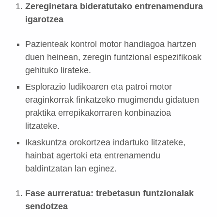
Zereginetara bideratutako entrenamendura
igarotzea
Pazienteak kontrol motor handiagoa hartzen
duen heinean, zeregin funtzional espezifikoak
gehituko lirateke.
Esplorazio ludikoaren eta patroi motor
eraginkorrak finkatzeko mugimendu gidatuen
praktika errepikakorraren konbinazioa
litzateke.
Ikaskuntza orokortzea indartuko litzateke,
hainbat agertoki eta entrenamendu
baldintzatan lan eginez.
Fase aurreratua: trebetasun funtzionalak
sendotzea