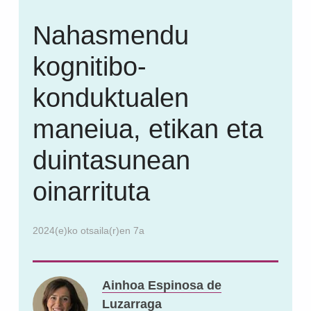
Nahasmendu
kognitibo-
konduktualen
maneiua, etikan eta
duintasunean
oinarrituta
2024(e)ko otsaila(r)en 7a
Ainhoa Espinosa de
Luzarraga