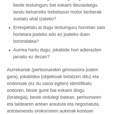
beste testuinguru bat eskaini diezaiokegu,
landu beharreko trebetasun motor berberak
sustatu ahal izateko?
Errespetatu al dugu testuinguru horretan saio
horietara joateko edo ez joateko duen
borondatea?
Aurrea hartu dugu, jokabide hori adierazten
jarraitu ez dezan?
Aurrekariak (pertsonarekin gimnasiora joaten
gara), jokabidea (objektuak botatzen ditu) eta
ondorioak (ez du saioa egiten) identifikatu
ondoren, beste gune bat eskaini diogu
(lorategia), beste ordutegi batean, pertsonaren
eta taldearen artean araututa eta negoziatuta,
antolamendu orokorraren aukerak kontuan