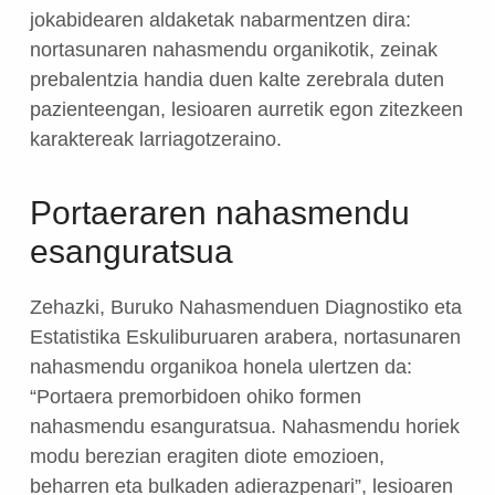
jokabidearen aldaketak nabarmentzen dira:
nortasunaren nahasmendu organikotik, zeinak
prebalentzia handia duen kalte zerebrala duten
pazienteengan, lesioaren aurretik egon zitezkeen
karaktereak larriagotzeraino.
Portaeraren nahasmendu
esanguratsua
Zehazki, Buruko Nahasmenduen Diagnostiko eta
Estatistika Eskuliburuaren arabera, nortasunaren
nahasmendu organikoa honela ulertzen da:
“Portaera premorbidoen ohiko formen
nahasmendu esanguratsua. Nahasmendu horiek
modu berezian eragiten diote emozioen,
beharren eta bulkaden adierazpenari”, lesioaren