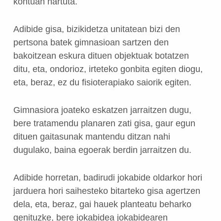
kontuan hartuta.
Adibide gisa, bizikidetza unitatean bizi den
pertsona batek gimnasioan sartzen den
bakoitzean eskura dituen objektuak botatzen
ditu, eta, ondorioz, irteteko gonbita egiten diogu,
eta, beraz, ez du fisioterapiako saiorik egiten.
Gimnasiora joateko eskatzen jarraitzen dugu,
bere tratamendu planaren zati gisa, gaur egun
dituen gaitasunak mantendu ditzan nahi
dugulako, baina egoerak berdin jarraitzen du.
Adibide horretan, badirudi jokabide oldarkor hori
jarduera hori saihesteko bitarteko gisa agertzen
dela, eta, beraz, gai hauek planteatu beharko
genituzke, bere jokabidea jokabidearen