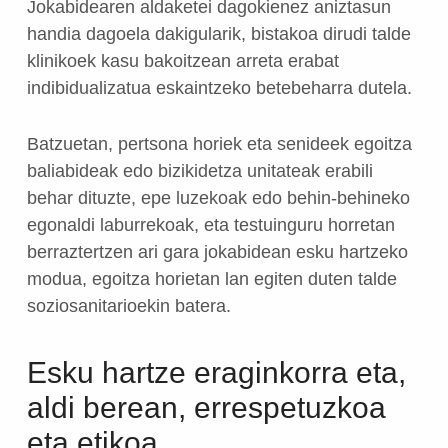
Jokabidearen aldaketei dagokienez aniztasun
handia dagoela dakigularik, bistakoa dirudi talde
klinikoek kasu bakoitzean arreta erabat
indibidualizatua eskaintzeko betebeharra dutela.
Batzuetan, pertsona horiek eta senideek egoitza
baliabideak edo bizikidetza unitateak erabili
behar dituzte, epe luzekoak edo behin-behineko
egonaldi laburrekoak, eta testuinguru horretan
berraztertzen ari gara jokabidean esku hartzeko
modua, egoitza horietan lan egiten duten talde
soziosanitarioekin batera.
Esku hartze eraginkorra eta,
aldi berean, errespetuzkoa
eta etikoa