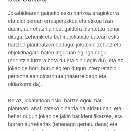
Jokabidearen gaineko esku hartzea eraginkorra
eta aldi berean errespetuzkoa eta etikoa izan
dadin, aurretiaz hainbat galdera planteatu behar
ditugu. Lehenik eta behin, jokabide batean esku
hartzea planteatzen badugu, jokabide zehatz eta
objektibagarri baten inguruan egingo dugu
(edontzia lurrera bota du eta oihu egin du), eta ez
jokabide horri buruz egiten dugun interpretazio
pertsonalean oinarrituta (haserre dago eta
oldarkorra da).
Beraz, jokabidean esku hartze egoki bat
planteatu ahal izateko oinarria da aldatu nahi eta
behar dugun jokabide jakin bat identifikatzea, eta
horren aurrekariak (lehenago gertatu dena) eta