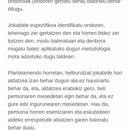
ondorioak (ondoren gertatu dena) baloratu behar
ditugu.
Jokabide espezifikoa identifikatu ondoren,
lehenago zer gertatzen den eta horren bidez zer
lortzen den, modu bateratuan eta denbora
mugatu batez aplikatuko dugun metodologia
mota adostuko dugu taldean.
Planteamendu horretan, helburutzat jokabide hori
aldatzea izan behar dugun ala ez hausnartu
behar da, eta, aldatzea erabakiz gero, beti
pertsonaren mesedetan egin behar da, eta ez
gure edo ingurunearen mesedetan. Hau da,
pertsona horren esentziaren eta eskubideen
aldeko errespetutik abiatzen garen baloratu
behar dugu.