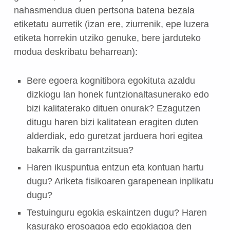
nahasmendua duen pertsona batena bezala
etiketatu aurretik (izan ere, ziurrenik, epe luzera
etiketa horrekin utziko genuke, bere jarduteko
modua deskribatu beharrean):
Bere egoera kognitibora egokituta azaldu
dizkiogu lan honek funtzionaltasunerako edo
bizi kalitaterako dituen onurak? Ezagutzen
ditugu haren bizi kalitatean eragiten duten
alderdiak, edo guretzat jarduera hori egitea
bakarrik da garrantzitsua?
Haren ikuspuntua entzun eta kontuan hartu
dugu? Ariketa fisikoaren garapenean inplikatu
dugu?
Testuinguru egokia eskaintzen dugu? Haren
kasurako erosoagoa edo egokiagoa den