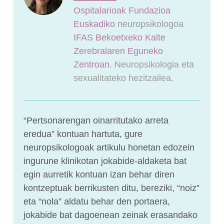
Ospitalarioak Fundazioa
Euskadiko
neuropsikologoa
IFAS Bekoetxeko Kalte
Zerebralaren Eguneko
Zentroan
. Neuropsikologia eta
sexualitateko hezitzailea.
“Pertsonarengan oinarritutako arreta
eredua” kontuan hartuta, gure
neuropsikologoak artikulu honetan edozein
ingurune klinikotan jokabide-aldaketa bat
egin aurretik kontuan izan behar diren
kontzeptuak berrikusten ditu, bereziki, “noiz”
eta “nola” aldatu behar den portaera,
jokabide bat dagoenean zeinak erasandako