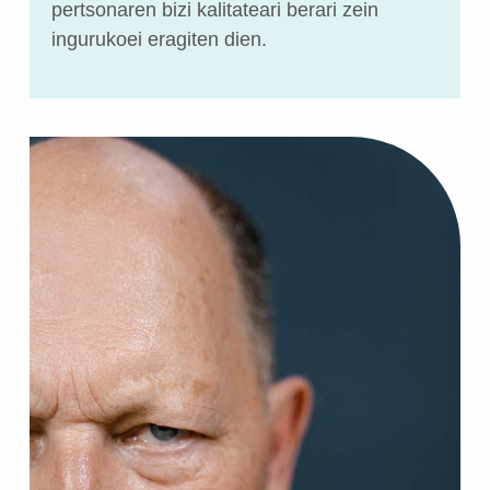
pertsonaren bizi kalitateari berari zein
ingurukoei eragiten dien.