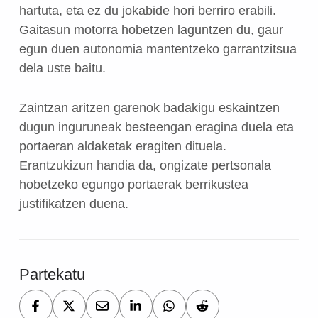
hartuta, eta ez du jokabide hori berriro erabili.
Gaitasun motorra hobetzen laguntzen du, gaur
egun duen autonomia mantentzeko garrantzitsua
dela uste baitu.
Zaintzan aritzen garenok badakigu eskaintzen
dugun inguruneak besteengan eragina duela eta
portaeran aldaketak eragiten dituela.
Erantzukizun handia da, ongizate pertsonala
hobetzeko egungo portaerak berrikustea
justifikatzen duena.
Partekatu