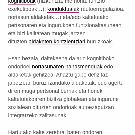
kognitiboak
(hizkuntza, memoria, funtzio
exekutiboak…),
konduktualak
(autoerregulazioa,
nortasun aldaketak…) eta/edo kaltetutako
pertsonaren eta ingurukoen funtzionaltasunean
eta bizi kalitatean mugak jartzen
dituzten
aldaketen kontzientziari
buruzkoak.
Esan bezala, daitekeena da arlo kognitiboko
ondorioei
nortasunaren nahasmenduak
edo
aldaketak gehitzea. Ahaztu gabe defizitaz
jabetzeari buruz izandako aldaketak, edo agertu
diren muga pertsonal berriak eta horiek
kaltetutakoaren bizitza globalean eta ingurune
sozialean dituzten ondorioak autoezagutzan
integratzeko zailtasunak.
Hartutako kalte zerebral baten ondoren,