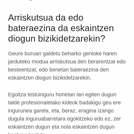
Arriskutsua da edo
bateraezina da eskaintzen
diogun bizikidetzarekin?
Geure buruari galdetu beharko genioke haren
jarduteko modua arriskutsua den berarentzat edo
besteentzat, edo benetan bateraezina den
eskaintzen diogun bizikidetzarekin.
Egoitza testuinguru horietan lan egiten dugun
talde profesionaletako kideok badakigu geu ere
ingurunea garela, eta, beraz, eragina izango
dugula inguruabarretara egokitzeko edo ez, zer
eskaintzen dugun eta nola eskaintzen dugun