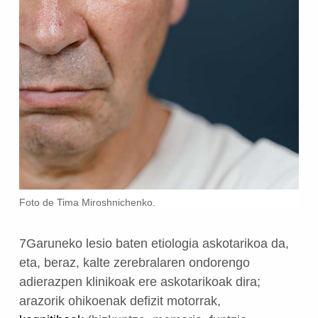
Foto de Tima Miroshnichenko.
7Garuneko lesio baten etiologia askotarikoa da,
eta, beraz, kalte zerebralaren ondorengo
adierazpen klinikoak ere askotarikoak dira;
arazorik ohikoenak defizit motorrak,