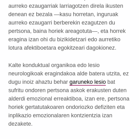
aurreko ezaugarriak larriagotzen direla ikusten
denean ez bezala —kasu horretan, inguruak
aurreko ezaugarri berberekin ezagutzen du
pertsona, baina horiek areagotuta—, eta horrek
eragina izan ohi du bizikidetzari edo aurretiko
lotura afektiboetara egokitzeari dagokionez.
Kalte konduktual organikoa edo lesio
neurologikoak eragindakoa alde batera utzita, ez
dugu inoiz ahaztu behar
garuneko lesio
bat
sufritu ondoren pertsona askok erakusten duten
alderdi emozional erreaktiboa, izan ere, pertsona
horiek gertatutakoaren ondoriozko defiziten eta
inplikazio emozionalaren kontzientzia izan
dezakete.