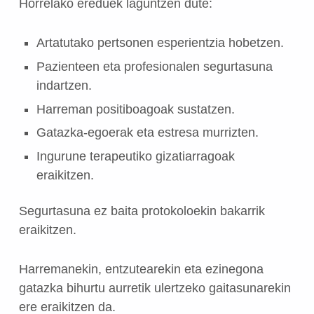
Horrelako ereduek laguntzen dute:
Artatutako pertsonen esperientzia hobetzen.
Pazienteen eta profesionalen segurtasuna
indartzen.
Harreman positiboagoak sustatzen.
Gatazka-egoerak eta estresa murrizten.
Ingurune terapeutiko gizatiarragoak
eraikitzen.
Segurtasuna ez baita protokoloekin bakarrik
eraikitzen.
Harremanekin, entzutearekin eta ezinegona
gatazka bihurtu aurretik ulertzeko gaitasunarekin
ere eraikitzen da.