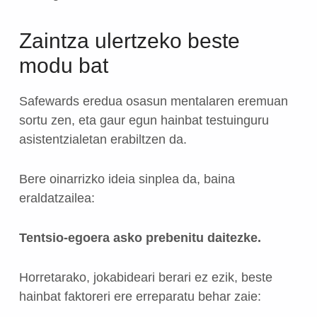
Zaintza ulertzeko beste
modu bat
Safewards eredua osasun mentalaren eremuan
sortu zen, eta gaur egun hainbat testuinguru
asistentzialetan erabiltzen da.
Bere oinarrizko ideia sinplea da, baina
eraldatzailea:
Tentsio-egoera asko prebenitu daitezke.
Horretarako, jokabideari berari ez ezik, beste
hainbat faktoreri ere erreparatu behar zaie: