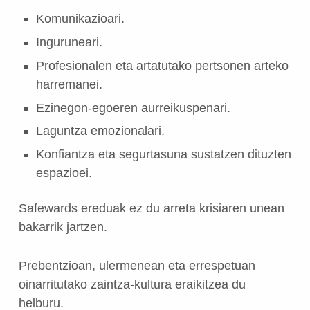
Komunikazioari.
Inguruneari.
Profesionalen eta artatutako pertsonen arteko
harremanei.
Ezinegon-egoeren aurreikuspenari.
Laguntza emozionalari.
Konfiantza eta segurtasuna sustatzen dituzten
espazioei.
Safewards ereduak ez du arreta krisiaren unean
bakarrik jartzen.
Prebentzioan, ulermenean eta errespetuan
oinarritutako zaintza-kultura eraikitzea du
helburu.