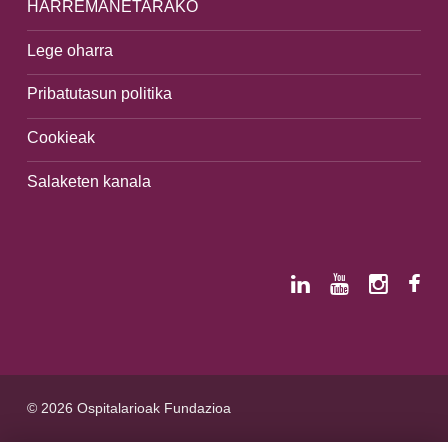
HARREMANETARAKO
Lege oharra
Pribatutasun politika
Cookieak
Salaketen kanala
© 2026 Ospitalarioak Fundazioa