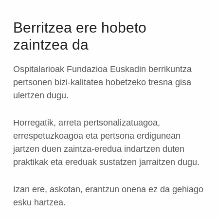
Berritzea ere hobeto
zaintzea da
Ospitalarioak Fundazioa Euskadin berrikuntza
pertsonen bizi-kalitatea hobetzeko tresna gisa
ulertzen dugu.
Horregatik, arreta pertsonalizatuagoa,
errespetuzkoagoa eta pertsona erdigunean
jartzen duen zaintza-eredua indartzen duten
praktikak eta ereduak sustatzen jarraitzen dugu.
Izan ere, askotan, erantzun onena ez da gehiago
esku hartzea.