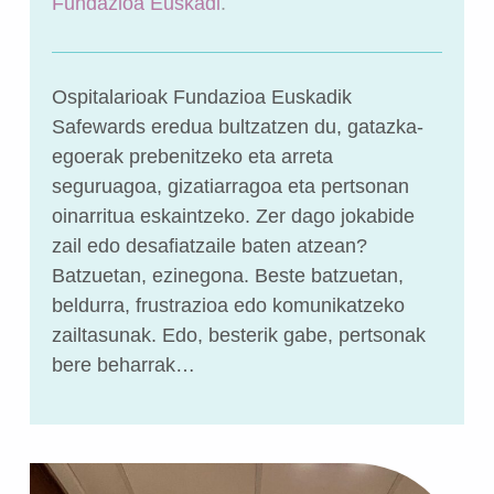
Fundazioa Euskadi
.
Ospitalarioak Fundazioa Euskadik
Safewards eredua bultzatzen du, gatazka-
egoerak prebenitzeko eta arreta
seguruagoa, gizatiarragoa eta pertsonan
oinarritua eskaintzeko. Zer dago jokabide
zail edo desafiatzaile baten atzean?
Batzuetan, ezinegona. Beste batzuetan,
beldurra, frustrazioa edo komunikatzeko
zailtasunak. Edo, besterik gabe, pertsonak
bere beharrak…