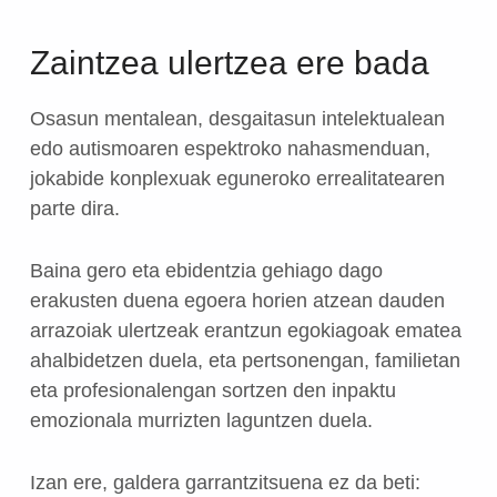
Zaintzea ulertzea ere bada
Osasun mentalean, desgaitasun intelektualean
edo autismoaren espektroko nahasmenduan,
jokabide konplexuak eguneroko errealitatearen
parte dira.
Baina gero eta ebidentzia gehiago dago
erakusten duena egoera horien atzean dauden
arrazoiak ulertzeak erantzun egokiagoak ematea
ahalbidetzen duela, eta pertsonengan, familietan
eta profesionalengan sortzen den inpaktu
emozionala murrizten laguntzen duela.
Izan ere, galdera garrantzitsuena ez da beti: