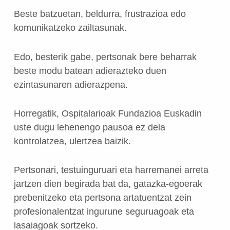
Beste batzuetan, beldurra, frustrazioa edo
komunikatzeko zailtasunak.
Edo, besterik gabe, pertsonak bere beharrak
beste modu batean adierazteko duen
ezintasunaren adierazpena.
Horregatik, Ospitalarioak Fundazioa Euskadin
uste dugu lehenengo pausoa ez dela
kontrolatzea, ulertzea baizik.
Pertsonari, testuinguruari eta harremanei arreta
jartzen dien begirada bat da, gatazka-egoerak
prebenitzeko eta pertsona artatuentzat zein
profesionalentzat ingurune seguruagoak eta
lasaiagoak sortzeko.