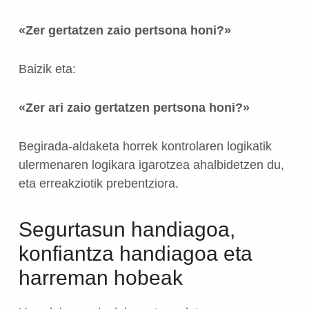
«Zer gertatzen zaio pertsona honi?»
Baizik eta:
«Zer ari zaio gertatzen pertsona honi?»
Begirada-aldaketa horrek kontrolaren logikatik
ulermenaren logikara igarotzea ahalbidetzen du,
eta erreakziotik prebentziora.
Segurtasun handiagoa,
konfiantza handiagoa eta
harreman hobeak