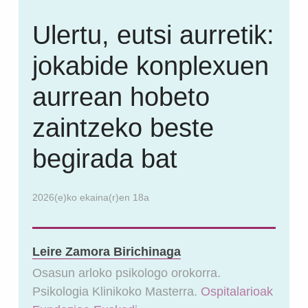
Ulertu, eutsi aurretik:
jokabide konplexuen
aurrean hobeto
zaintzeko beste
begirada bat
2026(e)ko ekaina(r)en 18a
Leire Zamora Birichinaga
Osasun arloko psikologo orokorra.
Psikologia Klinikoko Masterra.
Ospitalarioak