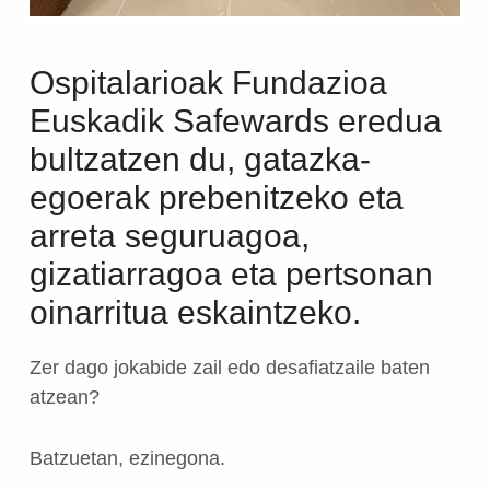
Ospitalarioak Fundazioa
Euskadik Safewards eredua
bultzatzen du, gatazka-
egoerak prebenitzeko eta
arreta seguruagoa,
gizatiarragoa eta pertsonan
oinarritua eskaintzeko.
Zer dago jokabide zail edo desafiatzaile baten
atzean?
Batzuetan, ezinegona.