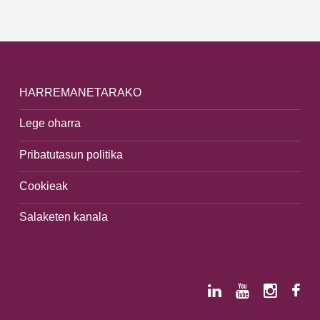
HARREMANETARAKO
Lege oharra
Pribatutasun politika
Cookieak
Salaketen kanala