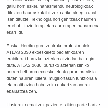
gailu horri esker, nahasmendu neurologikoak
dituzten haur askok ibiltzeko ariketak egin ahal
izan dituzte. Teknologia hori gehitzeak haurren
errehabilitazio terapietan aurrerapen nabarmena
ekarri du.
Euskal Herriko gure zentroko profesionalek
ATLAS 2030 exoeskeleto pediatrikoaren
erabilerari buruzko azterlan aitzindari bat egin
dute. ATLAS 2030i buruzko azterlan kliniko
horren helburua exoeskeletoak garun paralisia
duten haurren ibilera, mugikortasun funtzionala
eta motibazioa hobetzeko dakartzan onurak
ebaluatzea zen.
Hasierako emaitzek paziente txikien parte hartze