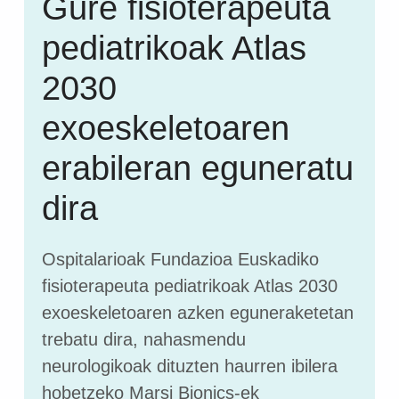
Gure fisioterapeuta
pediatrikoak Atlas
2030
exoeskeletoaren
erabileran eguneratu
dira
Ospitalarioak Fundazioa Euskadiko
fisioterapeuta pediatrikoak Atlas 2030
exoeskeletoaren azken eguneraketetan
trebatu dira, nahasmendu
neurologikoak dituzten haurren ibilera
hobetzeko Marsi Bionics-ek