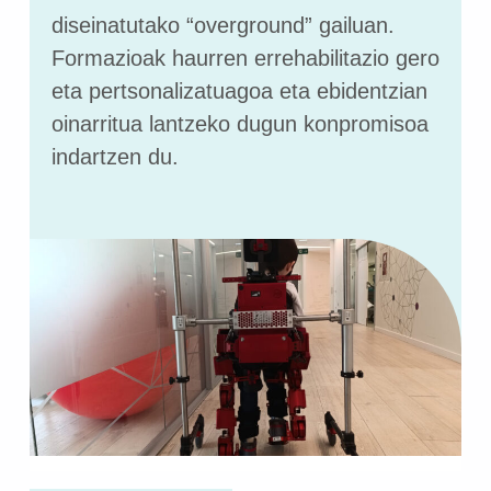
diseinatutako “overground” gailuan.
Formazioak haurren errehabilitazio gero
eta pertsonalizatuagoa eta ebidentzian
oinarritua lantzeko dugun konpromisoa
indartzen du.