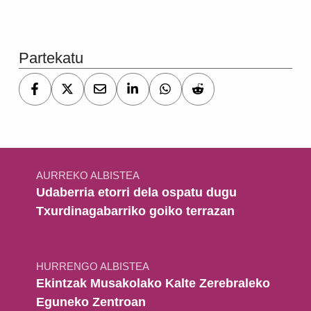
Skip back to main navigation
Partekatu
Bidalketetan zehar nabigatu
AURREKO ALBISTEA
Udaberria etorri dela ospatu dugu
Txurdinagabarriko goiko terrazan
HURRENGO ALBISTEA
Ekintzak Musakolako Kalte Zerebraleko
Eguneko Zentroan