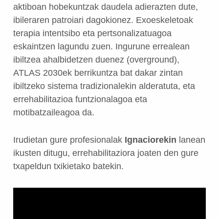
aktiboan hobekuntzak daudela adierazten dute,
ibileraren patroiari dagokionez. Exoeskeletoak
terapia intentsibo eta pertsonalizatuagoa
eskaintzen lagundu zuen. Ingurune errealean
ibiltzea ahalbidetzen duenez (overground),
ATLAS 2030ek berrikuntza bat dakar zintan
ibiltzeko sistema tradizionalekin alderatuta, eta
errehabilitazioa funtzionalagoa eta
motibatzaileagoa da.
Irudietan gure profesionalak
Ignaciorekin
lanean
ikusten ditugu, errehabilitaziora joaten den gure
txapeldun txikietako batekin.