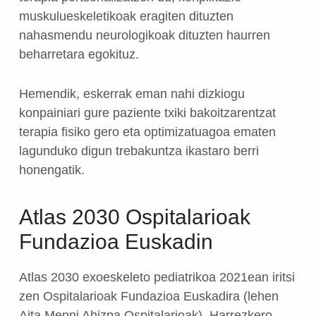
muskulueskeletikoak eragiten dituzten
nahasmendu neurologikoak dituzten haurren
beharretara egokituz.
Hemendik, eskerrak eman nahi dizkiogu
konpainiari gure paziente txiki bakoitzarentzat
terapia fisiko gero eta optimizatuagoa ematen
lagunduko digun trebakuntza ikastaro berri
honengatik.
Atlas 2030 Ospitalarioak
Fundazioa Euskadin
Atlas 2030 exoeskeleto pediatrikoa 2021ean iritsi
zen Ospitalarioak Fundazioa Euskadira (lehen
Aita Menni Ahizpa Ospitalarioak). Harrezkero,