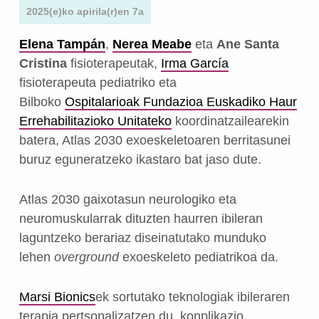
2025(e)ko apirila(r)en 7a
Elena Tampán
,
Nerea Meabe
eta
Ane Santa
Cristina
fisioterapeutak,
Irma García
fisioterapeuta pediatriko eta
Bilboko
Ospitalarioak Fundazioa Euskadiko Haur
Errehabilitazioko Unitateko
koordinatzailearekin
batera, Atlas 2030 exoeskeletoaren berritasunei
buruz eguneratzeko ikastaro bat jaso dute.
Atlas 2030 gaixotasun neurologiko eta
neuromuskularrak dituzten haurren ibileran
laguntzeko berariaz diseinatutako munduko
lehen
overground
exoeskeleto pediatrikoa da.
Marsi Bionics
ek sortutako teknologiak ibileraren
terapia pertsonalizatzen du, konplikazio