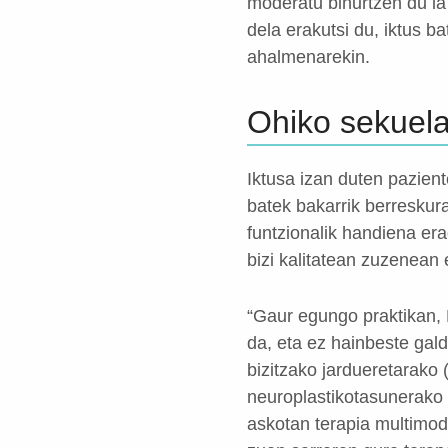
moderatu bihurtzen du ia
dela erakutsi du, iktus b
ahalmenarekin.
Ohiko sekuela
Iktusa izan duten pazien
batek bakarrik berreskur
funtzionalik handiena er
bizi kalitatean zuzenean 
“Gaur egungo praktikan, 
da, eta ez hainbeste gal
bizitzako jardueretarako
neuroplastikotasunerako 
askotan terapia multimoda