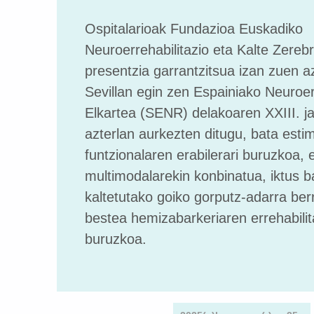
Ospitalarioak Fundazioa Euskadiko
Neuroerrehabilitazio eta Kalte Zereb
presentzia garrantzitsua izan zuen 
Sevillan egin zen Espainiako Neuroer
Elkartea (SENR) delakoaren XXIII. ja
azterlan aurkezten ditugu, bata estim
funtzionalaren erabilerari buruzkoa, e
multimodalarekin konbinatua, iktus 
kaltetutako goiko gorputz-adarra ber
bestea hemizabarkeriaren errehabilit
buruzkoa.