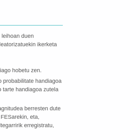
 leihoan duen
leatorizatuekin ikerketa
hiago hobetu zen.
 probabilitate handiagoa
 tarte handiagoa zutela
agnitudea berresten dute
 FESarekin, eta,
egarririk erregistratu,