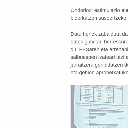
Ondorioz: estimulazio ele
biderkatzen suspertzeko p
Datu horiek zabalduta dag
batek gutxitan berreskura
du: FESaren eta errehabi
salbuespen izateari utzi 
jarraitzera gonbidatzen 
eta gehien aprobetxatuko 