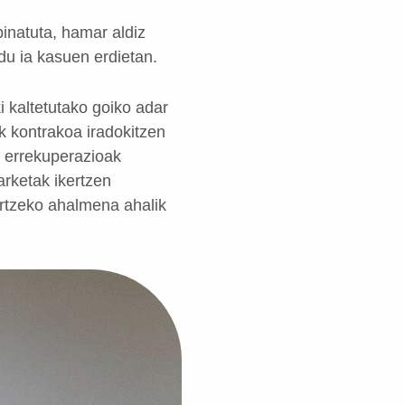
binatuta, hamar aldiz
du ia kasuen erdietan.
i kaltetutako goiko adar
ek kontrakoa iradokitzen
e errekuperazioak
arketak ikertzen
ertzeko ahalmena ahalik