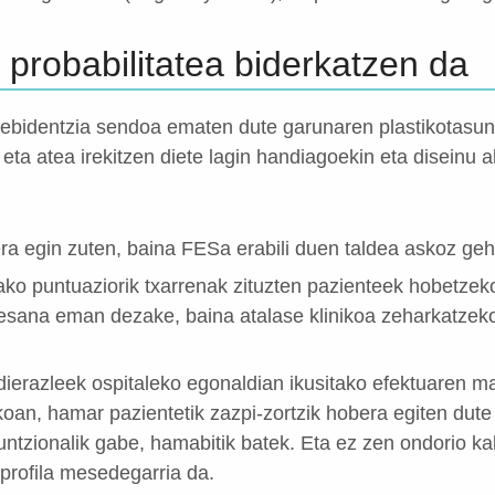
 probabilitatea biderkatzen da
 ebidentzia sendoa ematen dute garunaren plastikotasun
 eta atea irekitzen diete lagin handiagoekin eta diseinu a
ra egin zuten, baina FESa erabili duen taldea askoz ge
ko puntuaziorik txarrenak zituzten pazienteek hobetzeko
aesana eman dezake, baina atalase klinikoa zeharkatzeko
ierazleek ospitaleko egonaldian ikusitako efektuaren m
ikoan, hamar pazientetik zazpi-zortzik hobera egiten dute
funtzionalik gabe, hamabitik batek. Eta ez zen ondorio kalt
 profila mesedegarria da.