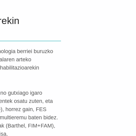
rekin
nologia berriei buruzko
alaren arteko
habilitazioarekin
ino gutxiago igaro
ientek osatu zuten, eta
e), horrez gain, FES
 multieremu baten bidez.
lak (Barthel, FIM+FAM),
isa.