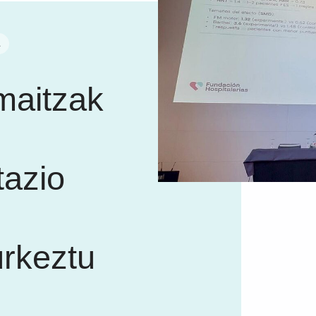
A
maitzak
tazio
urkeztu