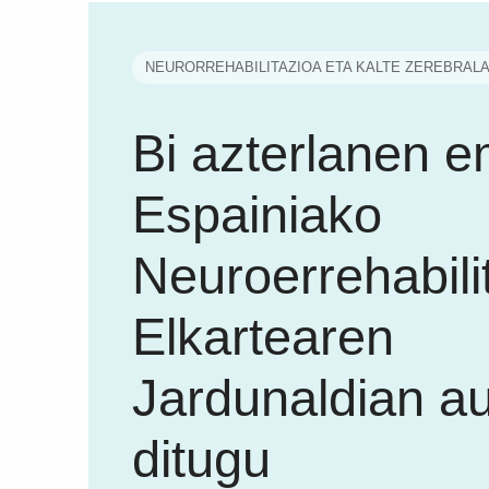
NEURORREHABILITAZIOA ETA KALTE ZEREBRAL
Bi azterlanen e
Espainiako
Neuroerrehabili
Elkartearen
Jardunaldian a
ditugu