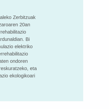
raleko Zerbitzuak
azaroaren 20an
rehabilitazio
rdunaldian. Bi
ulazio elektriko
rrehabilitazio
baten ondoren
reskuratzeko, eta
azio ekologikoari