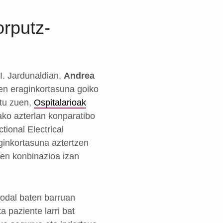
orputz-
I. Jardunaldian,
Andrea
en eraginkortasuna goiko
ztu zuen,
Ospitalarioak
ko azterlan konparatibo
tional Electrical
ginkortasuna aztertzen
ren konbinazioa izan
modal baten barruan
a paziente larri bat