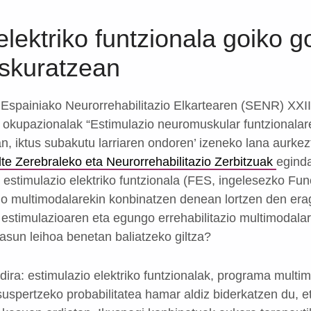
elektriko funtzionala goiko g
eskuratzean
 Espainiako Neurorrehabilitazio Elkartearen (SENR) XXII
 okupazionalak “Estimulazio neuromuskular funtzionalar
n, iktus subakutu larriaren ondoren’ izeneko lana aurke
lte Zerebraleko eta Neurorrehabilitazio Zerbitzuak
eginda
k estimulazio elektriko funtzionala (FES, ingelesezko Func
azio multimodalarekin konbinatzen denean lortzen den era
estimulazioaren eta egungo errehabilitazio multimodala
tasun leihoa benetan baliatzeko giltza?
dira: estimulazio elektriko funtzionalak, programa multi
 suspertzeko probabilitatea hamar aldiz biderkatzen du, et