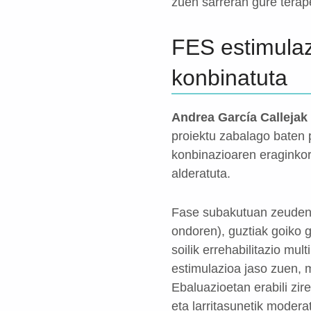
zuen sarreran gure terap
FES estimulaz
konbinatuta
Andrea García Callejak
proiektu zabalago baten 
konbinazioaren eraginkort
alderatuta.
Fase subakutuan zeuden 3
ondoren), guztiak goiko g
soilik errehabilitazio mu
estimulazioa jaso zuen, 
Ebaluazioetan erabili zir
eta larritasunetik modera