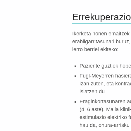
Errekuperazio
Ikerketa honen emaitzek
erabilgarritasunari buruz,
lerro berriei ekiteko:
Paziente guztiek hobe
Fugl-Meyerren hasiera
izan zuten, eta kontr
islatzen du.
Eraginkortasunaren ad
(4–6 aste). Maila klin
estimulazio elektriko 
hau da, onura-arrisku