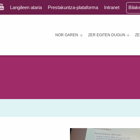
Langileen ataria
Prestakuntza-plataforma
Intranet
Bilak
NOR GAREN
ZER EGITEN DUGUN
Z