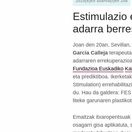
2025(e)ko azaroa(r)en 25a
Estimulazio 
adarra berr
Joan den 20an, Sevillan,
Garcia Calleja
terapeuta
adarraren errekuperazioa
Fundazioa Euskadiko
Ka
eta prediktiboa. Ikerketa
Stimulation) errehabilit
du. Hau da galdera: FES 
liteke garunaren plastiko
Emaitzak itxaropentsuak 
osagarri gisa aplikatuta,