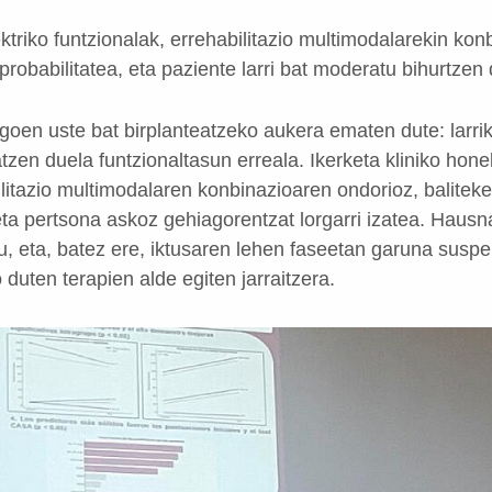
ktriko funtzionalak, errehabilitazio multimodalarekin kon
robabilitatea, eta paziente larri bat moderatu bihurtzen 
oen uste bat birplanteatzeko aukera ematen dute: larrik
tzen duela funtzionaltasun erreala. Ikerketa kliniko hon
litazio multimodalaren konbinazioaren ondorioz, balitek
eta pertsona askoz gehiagorentzat lorgarri izatea. Hausn
du, eta, batez ere, iktusaren lehen faseetan garuna susp
duten terapien alde egiten jarraitzera.