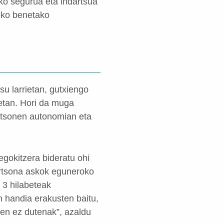
ko segurua eta indartsua
zeko benetako
u larrietan, gutxiengo
retan. Hori da muga
ertsonen autonomian eta
gokitzera bideratu ohi
pertsona askok eguneroko
 3 hilabeteak
 handia erakusten baitu,
zen ez dutenak”, azaldu