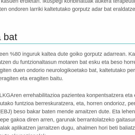
 kasuen erdietan. Ikuspegi konbinatuak aukera terapeuti
aten ondoren larriki kaltetutako gorputz adar bat eraldat
 bat
teen %80 inguruk kaltea dute goiko gorputz adarrean. Kas
atzen du funtzionaltasun motaren bat esku eta beso hor
agiten duen ondorio neurologikoetako bat, kaltetutako p
eragiten eta eragiten baitu.
LKGAren errehabilitazioa pazientea konpentsatzera eta e
dutako funtzioa berreskuratzera, eta, horren ondorioz, 
 (EBJ) beso bakar baten mende amaitzen dute. Eta lehen
epe gakoa diren arren, garunak berrantolatzeko gaitasun
lak aplikatzen jarraitzen dugu, ahalmen hori beti baliat