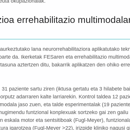
euta okupazionalak.
ioa errehabilitazio multimodala
aurkeztutako lana neurorrehabilitaziora aplikatutako tek
parte da. Ikerketak FESaren eta errehabilitazio multimod
asuna aztertzen ditu, bakarrik aplikatzen den ohiko erre
1 paziente sartu ziren (iktusa gertatu eta 3 hilabete ba
orputz adarraren kalte larriarekin. Kontrol taldea 12 paz
ltimodala jaso zuen, eta talde esperimentalak (19 pazient
mugimendu funtzional konplexuak sortzeko gai zen gailu
en eskala motor eta sentsitiboak (Fugl-Meyer), funtziona
tura igarotzea (Fugl-Meyer >22), irizpide kliniko nagusi g