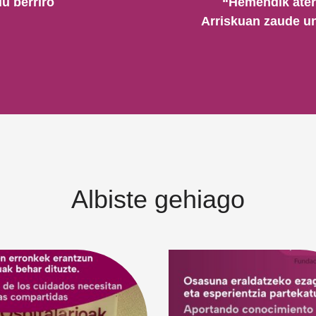
u berriro
“Hemendik ater
Arriskuan zaude un
Albiste gehiago