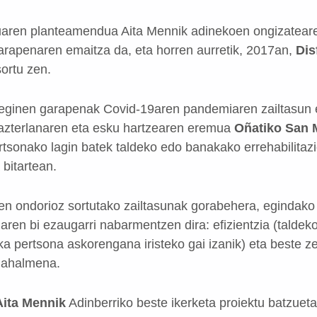
tuaren planteamendua Aita Mennik adinekoen ongizatear
garapenaren emaitza da, eta horren aurretik, 2017an,
Dis
sortu zen.
eginen garapenak Covid-19aren pandemiaren zailtasun e
, azterlanaren eta esku hartzearen eremua
Oñatiko San M
rtsonako lagin batek taldeko edo banakako errehabilitaz
 bitartean.
n ondorioz sortutako zailtasunak gorabehera, egindako 
haren bi ezaugarri nabarmentzen dira: efizientzia (talde
a pertsona askorengana iristeko gai izanik) eta beste ze
 ahalmena.
Aita Mennik
Adinberriko beste ikerketa proiektu batzuet