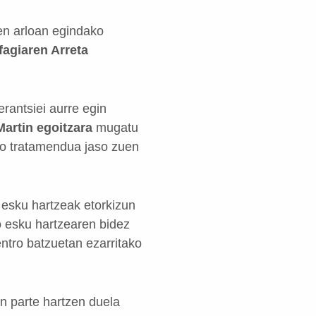
en arloan egindako
fagiaren Arreta
rantsiei aurre egin
artin egoitzara
mugatu
io tratamendua jaso zuen
esku hartzeak etorkizun
ko esku hartzearen bidez
ntro batzuetan ezarritako
an parte hartzen duela