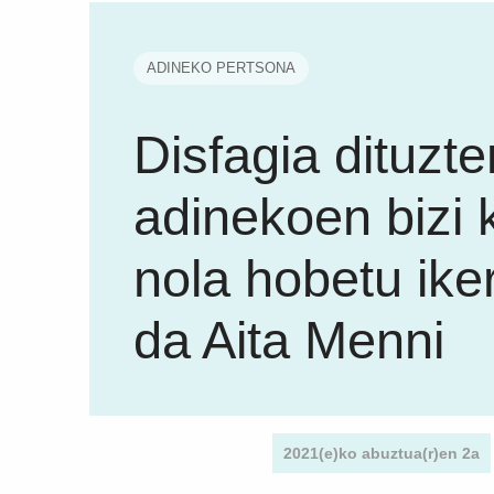
ADINEKO PERTSONA
Disfagia dituzte
adinekoen bizi k
nola hobetu iker
da Aita Menni
2021(e)ko abuztua(r)en 2a