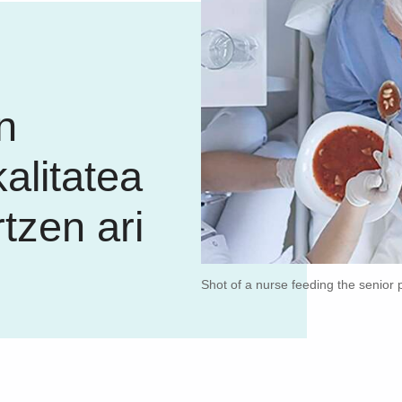
n
alitatea
tzen ari
Shot of a nurse feeding the senior p