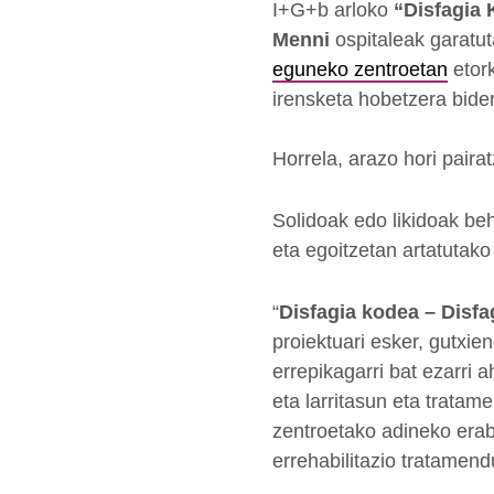
I+G+b arloko
“Disfagia 
Menni
ospitaleak garat
eguneko zentroetan
etork
irensketa hobetzera bider
Horrela, arazo hori paira
Solidoak edo likidoak be
eta egoitzetan artatutako
“
Disfagia kodea – Disfa
proiektuari esker, gutxi
errepikagarri bat ezarri 
eta larritasun eta tratam
zentroetako adineko erabi
errehabilitazio tratamend