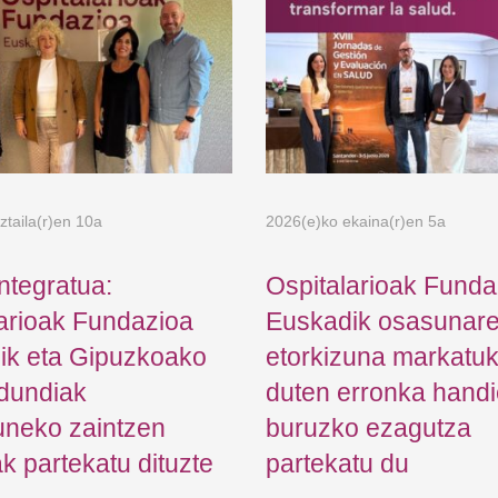
ztaila(r)en 10a
2026(e)ko ekaina(r)en 5a
integratua:
Ospitalarioak Funda
arioak Fundazioa
Euskadik osasunar
ik eta Gipuzkoako
etorkizuna markatu
ldundiak
duten erronka handi
uneko zaintzen
buruzko ezagutza
k partekatu dituzte
partekatu du