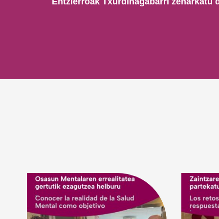
Entzierroak Txurdinagabarri zeharkatu d