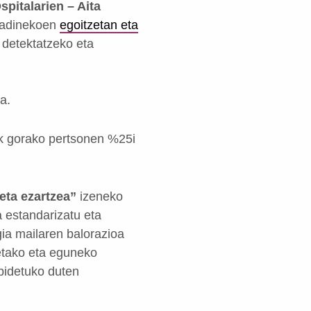
spitalarien – Aita
n adinekoen
egoitzetan eta
 detektatzeko eta
a.
tik gorako pertsonen %25i
eta ezartzea”
izeneko
 estandarizatu eta
gia mailaren balorazioa
zetako eta eguneko
lbidetuko duten