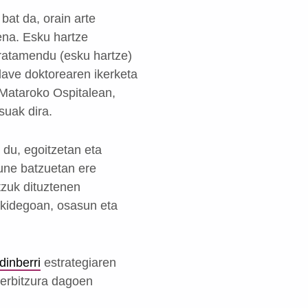
 bat da, orain arte
ena. Esku hartze
 tratamendu (esku hartze)
lave doktorearen ikerketa
Mataroko Ospitalean,
suak dira.
 du, egoitzetan eta
rune batzuetan ere
tzuk dituztenen
erkidegoan, osasun eta
dinberri
estrategiaren
zerbitzura dagoen