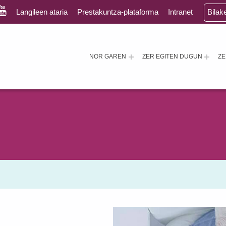
Langileen ataria
Prestakuntza-plataforma
Intranet
Bilak
NOR GAREN
ZER EGITEN DUGUN
Z