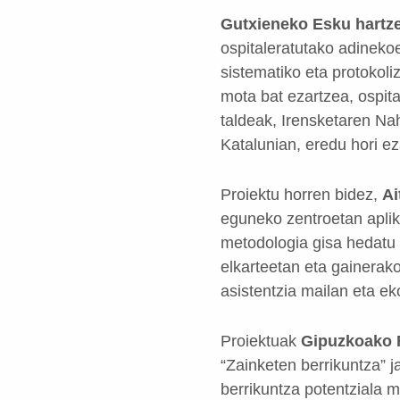
Gutxieneko Esku hartz
ospitaleratutako adineko
sistematiko eta protokoli
mota bat ezartzea, ospit
taldeak, Irensketaren N
Katalunian, eredu hori ez
Proiektu horren bidez,
Ai
eguneko zentroetan aplik
metodologia gisa hedatu 
elkarteetan eta gainerak
asistentzia mailan eta e
Proiektuak
Gipuzkoako 
“Zainketen berrikuntza” 
berrikuntza potentziala 