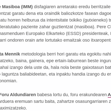
e Masiboa (IMM)
disfagiaren arretarako eredu berritzaile
entzat garatu dena eta oraindik baliozkotze fasean dago
zatu horren helburua da intentsitate txikiko (gutxieneko)
aleratutako paziente zahar guztientzat (masiboa). Pere C
ahasmenduen Europako Elkarteko (ESSD) presidenteak, 
arri ondoren orain arte lortutako emaitzak oso itxaropent
ta Mennik
metodologia berri hori garatu eta egokitu nahi
atzeko, baina, gainera, epe ertain-laburrean beste ingu
ahal izango dela uste da, hala nola beste gaixotasun ba
o laguntza baliabideetan, eta inpaktu handia izango du 
konomian.
Foru Aldundiaren
babesa lortu du, foru erakundearen
A
jarduera eremuan sartu baita, zahartze osasungarriaren 
maximizatzeko.