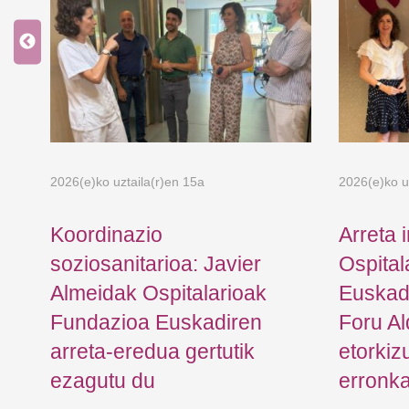
ko
2026(e)ko uztaila(r)en 15a
2026(e)ko u
Koordinazio
Arreta 
soziosanitarioa: Javier
Ospital
Almeidak Ospitalarioak
Euskad
Fundazioa Euskadiren
Foru A
arreta-eredua gertutik
etorkiz
ezagutu du
erronka