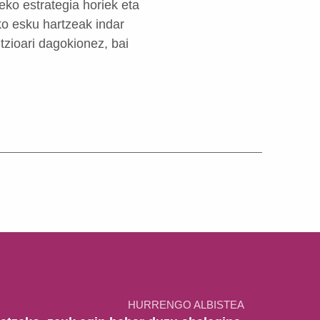
zeko estrategia horiek eta
ko esku hartzeak indar
tzioari dagokionez, bai
HURRENGO ALBISTEA