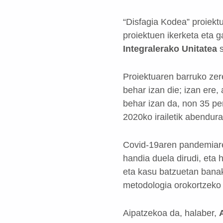
“Disfagia Kodea” proiek
proiektuen ikerketa eta 
Integralerako Unitatea
Proiektuaren barruko zer
behar izan die; izan ere
behar izan da, non 35 pe
2020ko irailetik abendura
Covid-19aren pandemiare
handia duela dirudi, eta 
eta kasu batzuetan banak
metodologia orokortzeko
Aipatzekoa da, halaber,