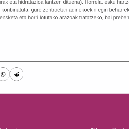
turak eta hidratazioa lantzen dituena). Horrela, esku hart
 konbinatuta, gure zentroetan adinekoekin egin beharre
nsketa eta horri lotutako arazoak tratatzeko, bai preben