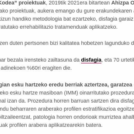
Kodea” proiektuak
, 2019tik 2021era bitartean
Ahizpa O
utako proiektuak, aukera emango du gure erakundekare
izun handiko metodologia bat ezartzeko, disfagia garaiz
atutako errehabilitazio tratamenduak aplikatzeko.
tzen duten pertsonen bizi kalitatea hobetzen lagunduko d
har bezala irensteko zailtasuna da
disfagia
, eta 70 urte
 adinekoen %60ri eragiten die.
gian esku hartzeko eredu berriak aztertzea, garatzea 
eneko esku hartze masiboan (IMM) oinarritutako prozedura
ahal izan da. Prozedura horren barruan sartzen dira disfa
endu beharraren araberako profilen estratifikazioa egoit
ltzaileentzat, patologia horren ondorioak murriztea aha
uak profilen arabera aplikatzearekin batera.