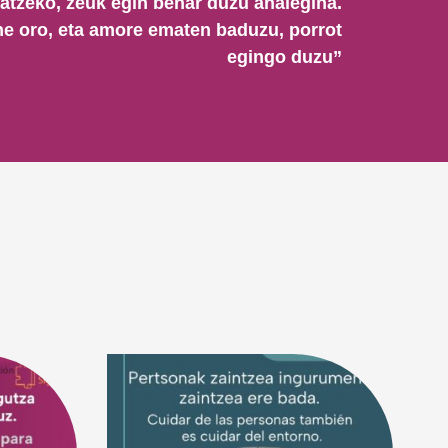
atzeko, zeuk egin behar duzu ahalegina.
e oro, eta amore ematen baduzu, porrot
egingo duzu”