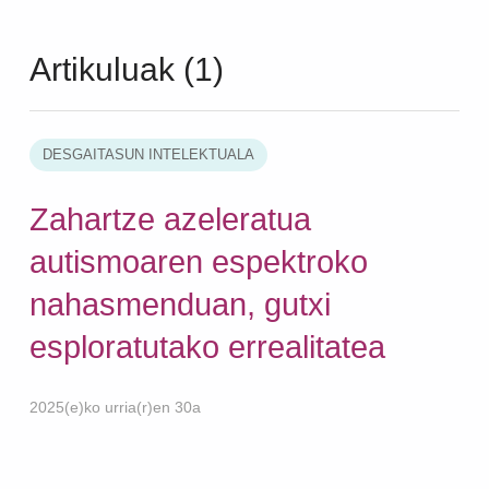
Artikuluak (1)
DESGAITASUN INTELEKTUALA
Zahartze azeleratua
autismoaren espektroko
nahasmenduan, gutxi
esploratutako errealitatea
2025(e)ko urria(r)en 30a
Skip back to main navigation