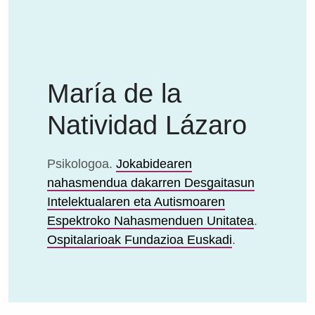
María de la
Natividad Lázaro
Psikologoa.
Jokabidearen
nahasmendua dakarren Desgaitasun
Intelektualaren eta Autismoaren
Espektroko Nahasmenduen Unitatea
.
Ospitalarioak Fundazioa Euskadi
.