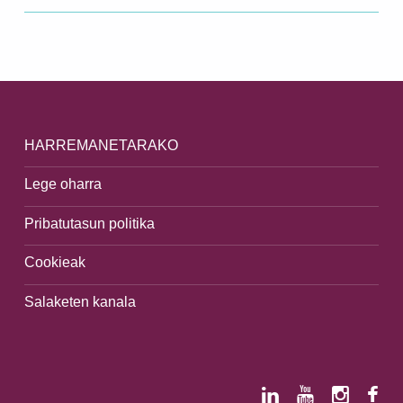
HARREMANETARAKO
Lege oharra
Pribatutasun politika
Cookieak
Salaketen kanala