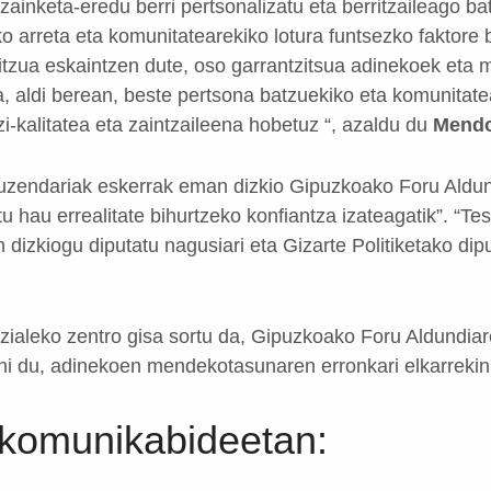
zainketa-eredu berri pertsonalizatu eta berritzaileago b
ko arreta eta komunitatearekiko lotura funtsezko faktore
bitzua eskaintzen dute, oso garrantzitsua adinekoek et
eta, aldi berean, beste pertsona batzuekiko eta komunita
zi-kalitatea eta zaintzaileena hobetuz “, azaldu du
Mend
uzendariak eskerrak eman dizkio Gipuzkoako Foru Aldun
u hau errealitate bihurtzeko konfiantza izateagatik”. “Te
dizkiogu diputatu nagusiari eta Gizarte Politiketako diput
zialeko zentro gisa sortu da, Gipuzkoako Foru Aldundiar
hi du, adinekoen mendekotasunaren erronkari elkarrekin 
 komunikabideetan: