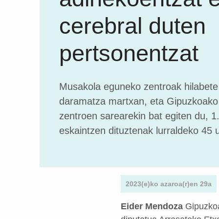
cerebral duten
pertsonentzat
Musakola eguneko zentroak hilabete
daramatza martxan, eta Gipuzkoako
zentroen sarearekin bat egiten du, 1
eskaintzen dituztenak lurraldeko 45 u
2023(e)ko azaroa(r)en 29a
Eider Mendoza
Gipuzkoa