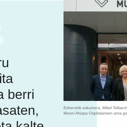
A
ru
ita
 berri
rasaten,
Ezkerretik eskuinera, Mikel Tellaec
Menni Ahizpa Ospitalarioen ama go
ta kalte