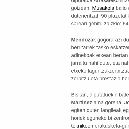
diputatua Arrasateko Etx
goizean.
Musakola
balio 
dutenentzat. 90 plazetat
sareari gehitu zaizkio: 6
Mendoza
k gogorarazi du
herritarrek “asko eskatz
adinekoak etxean bertan a
jarraitu nahi dute, eta 
etxeko laguntza-zerbitzuar
zerbitzu eta prestazio ho
Bisitan, diputatuekin bat
Martinez
ama gorena,
J
egiten duten langileak ego
horiek eguneko bi zentro
teknikoen
erakusketa-gun