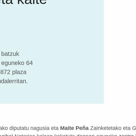
 batzuk
 eguneko 64
.872 plaza
dalerritan.
ko diputatu nagusia eta
Maite Peña
Zainketetako eta Gi