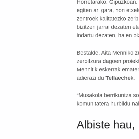
Horretarako, Gipuzkoan, 
egiten ari gara, non etxe
zentroek kalitatezko zer
bizitzen jarrai dezaten 
indartu dezaten, haien bi
Bestalde, Aita Menniko z
zerbitzura dagoen proiekt
Mennitik eskerrak ematen 
adierazi du
Tellaeche
k.
“Musakola berrikuntza so
komunitatera hurbildu na
Albiste hau,