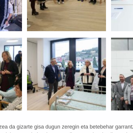
zea da gizarte gisa dugun zeregin eta betebehar garrant