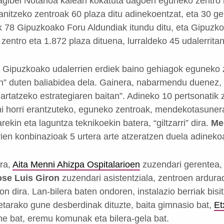
agibel Notarioa kalean kokatuta dagoen eguneko zentro b
anitzeko zentroak 60 plaza ditu adinekoentzat, eta 30 g
ik 78 Gipuzkoako Foru Aldundiak itundu ditu, eta Gipuz
4 zentro eta 1.872 plaza dituena, lurraldeko 45 udalerrita
 Gipuzkoako udalerrien erdiek baino gehiagok eguneko z
en” duten baliabidea dela. Gainera, nabarmendu duenez, 
rtatzeko estrategiaren baitan”. Adineko 10 pertsonatik z
nahi horri erantzuteko, eguneko zentroak, mendekotasuner
ekin eta laguntza teknikoekin batera, “giltzarri” dira.
Me
rien konbinazioak 5 urtera arte atzeratzen duela adineko
era,
Aita Menni Ahizpa Ospitalarioen
zuzendari gerentea
ose Luis Giron
zuzendari asistentziala, zentroen ardur
n dira. Lan-bilera baten ondoren, instalazio berriak bisit
etarako gune desberdinak dituzte, baita gimnasio bat,
Et
e bat, eremu komunak eta bilera-gela bat.