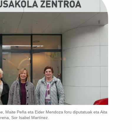
he, Maite Peña eta Eider Mendoza foru diputatuak eta Aita
rena, Sor Isabel Martínez.