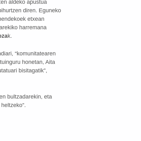
aten aldeko apustua
 bihurtzen diren. Eguneko
a mendekoek etxean
tearekiko harremana
oza
k.
diari, “komunitatearen
stuinguru honetan, Aita
atuari bisitagatik”,
en bultzadarekin, eta
heltzeko”.