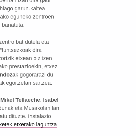
errian izan dira gaur
ehiago garun-kaltea
koako eguneko zentroen
n banatuta.
entro bat dutela eta
“funtsezkoak dira
ortzik etxean bizitzen
ako prestazioekin, etxez
ndoza
k gogorarazi du
ak egoitzetan sartzea.
,
Mikel Tellaeche
,
Isabel
adunak eta Musakolan lan
atu dituzte. Instalazio
xetek etxerako laguntza