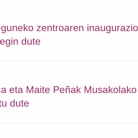
guneko zentroaren inaugurazi
 egin dute
a eta Maite Peñak Musakolak
tu dute