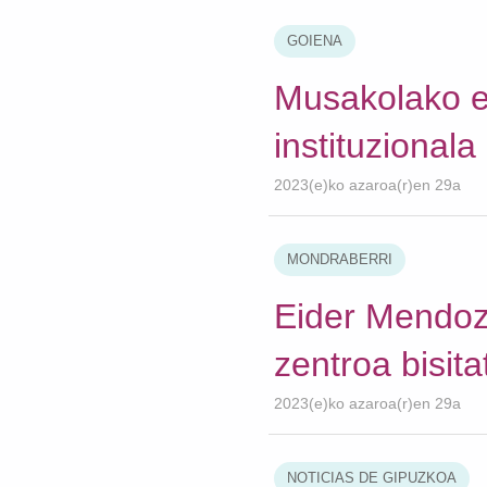
GOIENA
Musakolako e
instituzionala
2023(e)ko azaroa(r)en 29a
MONDRABERRI
Eider Mendoz
zentroa bisita
2023(e)ko azaroa(r)en 29a
NOTICIAS DE GIPUZKOA