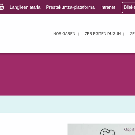
Langileen ataria
Prestakuntza-plataforma
Intranet
Bilak
NOR GAREN
ZER EGITEN DUGUN
Z