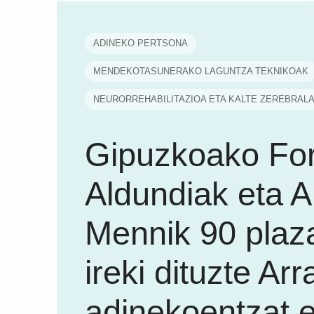
ADINEKO PERTSONA
MENDEKOTASUNERAKO LAGUNTZA TEKNIKOAK
NEURORREHABILITAZIOA ETA KALTE ZEREBRAL
Gipuzkoako Fo
Aldundiak eta A
Mennik 90 plaza
ireki dituzte Ar
adinekoentzat e