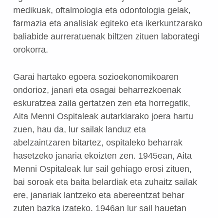
medikuak, oftalmologia eta odontologia gelak,
farmazia eta analisiak egiteko eta ikerkuntzarako
baliabide aurreratuenak biltzen zituen laborategi
orokorra.
Garai hartako egoera sozioekonomikoaren
ondorioz, janari eta osagai beharrezkoenak
eskuratzea zaila gertatzen zen eta horregatik,
Aita Menni Ospitaleak autarkiarako joera hartu
zuen, hau da, lur sailak landuz eta
abelzaintzaren bitartez, ospitaleko beharrak
hasetzeko janaria ekoizten zen. 1945ean, Aita
Menni Ospitaleak lur sail gehiago erosi zituen,
bai soroak eta baita belardiak eta zuhaitz sailak
ere, janariak lantzeko eta abereentzat behar
zuten bazka izateko. 1946an lur sail hauetan