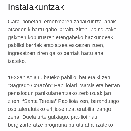
Instalakuntzak
Garai honetan, eroetxearen zabalkuntza lanak
atsedenik hartu gabe jarraitu ziren. Zaindutako
gaixoen kopuruaren etengabeko hazkundeak
pabilioi berriak antolatzea eskatzen zuen,
ingresatzen ziren gaixo berriak hartu ahal
izateko.
1932an solairu bateko pabilioi bat eraiki zen
“Sagrado Corazón” Pabilioiari itsatsia eta bertan
pentsiodun partikularrentzako zerbitzuak jarri
ziren. “Santa Teresa” Pabilioia zen, beranduago
ospitaleratutako erlijiosentzat erabilia izango
zena. Duela urte gutxiago, pabilioi hau
bergizarteratze programa burutu ahal izateko