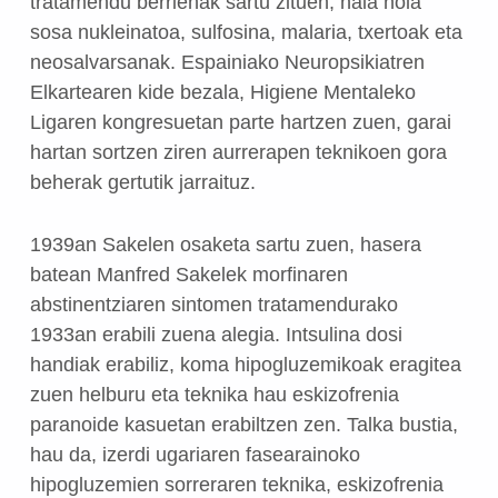
tratamendu berrienak sartu zituen, hala nola
sosa nukleinatoa, sulfosina, malaria, txertoak eta
neosalvarsanak. Espainiako Neuropsikiatren
Elkartearen kide bezala, Higiene Mentaleko
Ligaren kongresuetan parte hartzen zuen, garai
hartan sortzen ziren aurrerapen teknikoen gora
beherak gertutik jarraituz.
1939an Sakelen osaketa sartu zuen, hasera
batean Manfred Sakelek morfinaren
abstinentziaren sintomen tratamendurako
1933an erabili zuena alegia. Intsulina dosi
handiak erabiliz, koma hipogluzemikoak eragitea
zuen helburu eta teknika hau eskizofrenia
paranoide kasuetan erabiltzen zen. Talka bustia,
hau da, izerdi ugariaren fasearainoko
hipogluzemien sorreraren teknika, eskizofrenia