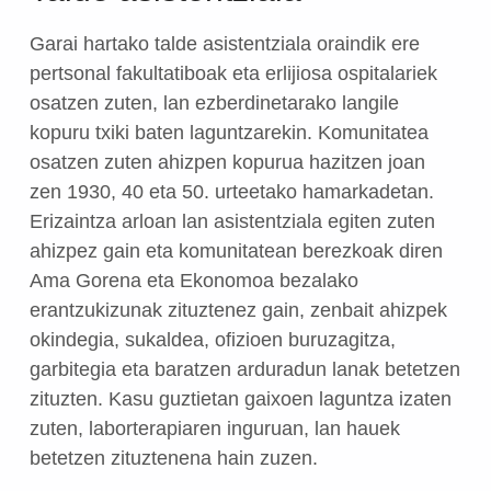
Garai hartako talde asistentziala oraindik ere
pertsonal fakultatiboak eta erlijiosa ospitalariek
osatzen zuten, lan ezberdinetarako langile
kopuru txiki baten laguntzarekin. Komunitatea
osatzen zuten ahizpen kopurua hazitzen joan
zen 1930, 40 eta 50. urteetako hamarkadetan.
Erizaintza arloan lan asistentziala egiten zuten
ahizpez gain eta komunitatean berezkoak diren
Ama Gorena eta Ekonomoa bezalako
erantzukizunak zituztenez gain, zenbait ahizpek
okindegia, sukaldea, ofizioen buruzagitza,
garbitegia eta baratzen arduradun lanak betetzen
zituzten. Kasu guztietan gaixoen laguntza izaten
zuten, laborterapiaren inguruan, lan hauek
betetzen zituztenena hain zuzen.