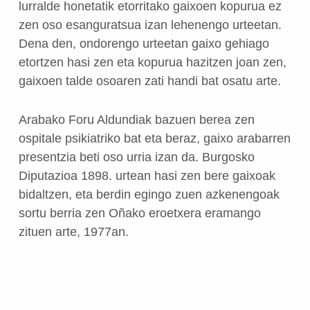
lurralde honetatik etorritako gaixoen kopurua ez
zen oso esanguratsua izan lehenengo urteetan.
Dena den, ondorengo urteetan gaixo gehiago
etortzen hasi zen eta kopurua hazitzen joan zen,
gaixoen talde osoaren zati handi bat osatu arte.
Arabako Foru Aldundiak bazuen berea zen
ospitale psikiatriko bat eta beraz, gaixo arabarren
presentzia beti oso urria izan da. Burgosko
Diputazioa 1898. urtean hasi zen bere gaixoak
bidaltzen, eta berdin egingo zuen azkenengoak
sortu berria zen Oñako eroetxera eramango
zituen arte, 1977an.