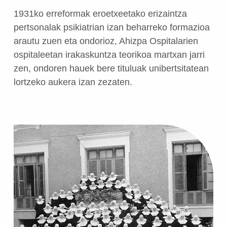
1931ko erreformak eroetxeetako erizaintza
pertsonalak psikiatrian izan beharreko formazioa
arautu zuen eta ondorioz, Ahizpa Ospitalarien
ospitaleetan irakaskuntza teorikoa martxan jarri
zen, ondoren hauek bere tituluak unibertsitatean
lortzeko aukera izan zezaten.