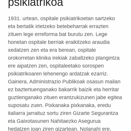
psikiatrikoa
1931. urtean, ospitale psikiatrikoetan sartzeko
eta bertatik irtetzeko betebeharrak errazten
zituen lege erreforma bat burutu zen. Lege
honetan ospitale berriak eraikitzeko araudia
xedatzen zen eta era berean, ospitale
orokorretan klinika irekiak zabaltzeko plangintza
ere aipatzen zen, ospitaleetako sorospen
psikiatrikoaren lehenengo ardatzak ezarriz.
Gainera, Administrazio Publikoak osasun mailan
ez baztertuenganako bakarrik baizik eta herritar
guztienganako zituen erantzukizunen jabe egitea
suposatu zuen. Pixkanaka pixkanaka, eredu
italiarra jarraituz sortu ziren Gizarte Segurantza
eta Gaixotasunen Nahitaezko Asegurua
hedatzen joan ziren gizartean. Nolanahi ere,