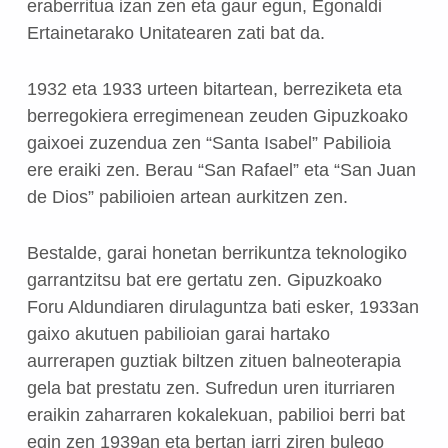
eraberritua izan zen eta gaur egun, Egonaldi
Ertainetarako Unitatearen zati bat da.
1932 eta 1933 urteen bitartean, berreziketa eta
berregokiera erregimenean zeuden Gipuzkoako
gaixoei zuzendua zen “Santa Isabel” Pabilioia
ere eraiki zen. Berau “San Rafael” eta “San Juan
de Dios” pabilioien artean aurkitzen zen.
Bestalde, garai honetan berrikuntza teknologiko
garrantzitsu bat ere gertatu zen. Gipuzkoako
Foru Aldundiaren dirulaguntza bati esker, 1933an
gaixo akutuen pabilioian garai hartako
aurrerapen guztiak biltzen zituen balneoterapia
gela bat prestatu zen. Sufredun uren iturriaren
eraikin zaharraren kokalekuan, pabilioi berri bat
egin zen 1939an eta bertan jarri ziren bulego