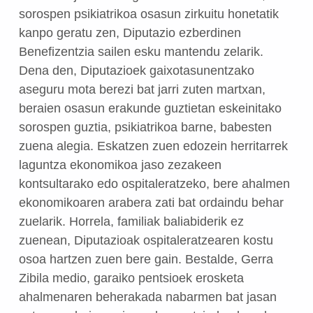
sorospen psikiatrikoa osasun zirkuitu honetatik
kanpo geratu zen, Diputazio ezberdinen
Benefizentzia sailen esku mantendu zelarik.
Dena den, Diputazioek gaixotasunentzako
aseguru mota berezi bat jarri zuten martxan,
beraien osasun erakunde guztietan eskeinitako
sorospen guztia, psikiatrikoa barne, babesten
zuena alegia. Eskatzen zuen edozein herritarrek
laguntza ekonomikoa jaso zezakeen
kontsultarako edo ospitaleratzeko, bere ahalmen
ekonomikoaren arabera zati bat ordaindu behar
zuelarik. Horrela, familiak baliabiderik ez
zuenean, Diputazioak ospitaleratzearen kostu
osoa hartzen zuen bere gain. Bestalde, Gerra
Zibila medio, garaiko pentsioek erosketa
ahalmenaren beherakada nabarmen bat jasan