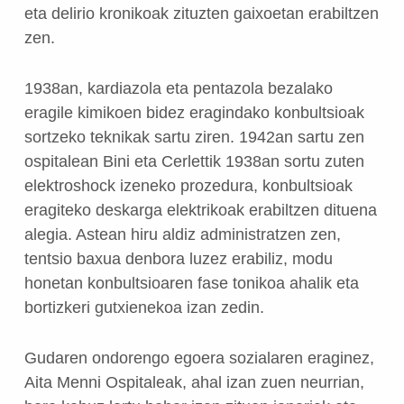
eta delirio kronikoak zituzten gaixoetan erabiltzen
zen.
1938an, kardiazola eta pentazola bezalako
eragile kimikoen bidez eragindako konbultsioak
sortzeko teknikak sartu ziren. 1942an sartu zen
ospitalean Bini eta Cerlettik 1938an sortu zuten
elektroshock izeneko prozedura, konbultsioak
eragiteko deskarga elektrikoak erabiltzen dituena
alegia. Astean hiru aldiz administratzen zen,
tentsio baxua denbora luzez erabiliz, modu
honetan konbultsioaren fase tonikoa ahalik eta
bortizkeri gutxienekoa izan zedin.
Gudaren ondorengo egoera sozialaren eraginez,
Aita Menni Ospitaleak, ahal izan zuen neurrian,