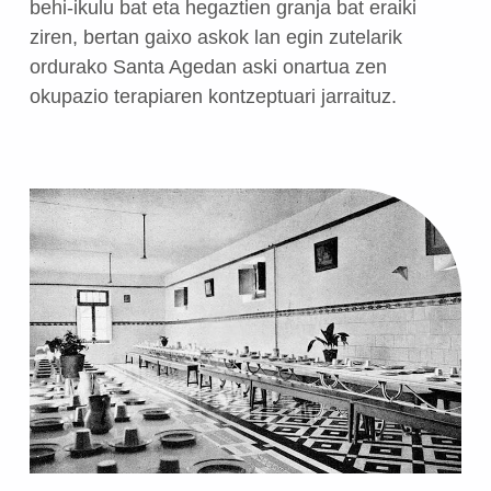
behi-ikulu bat eta hegaztien granja bat eraiki
ziren, bertan gaixo askok lan egin zutelarik
ordurako Santa Agedan aski onartua zen
okupazio terapiaren kontzeptuari jarraituz.