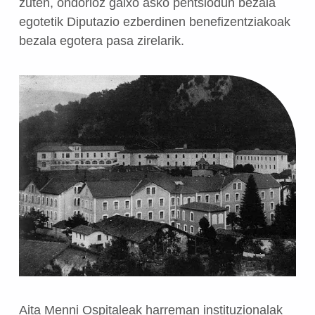
zuten, ondorioz gaixo asko pentsiodun bezala
egotetik Diputazio ezberdinen benefizentziakoak
bezala egotera pasa zirelarik.
Aita Menni Ospitaleak harreman instituzionalak