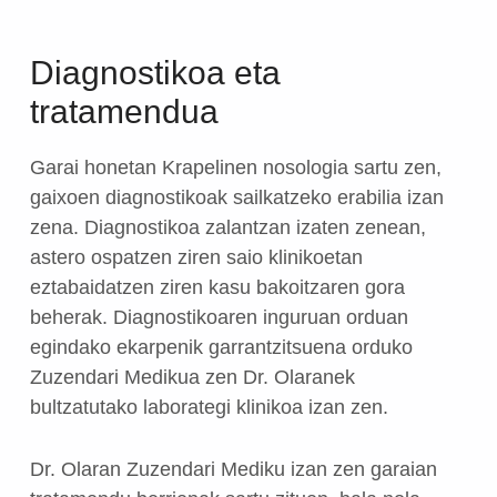
Diagnostikoa eta
tratamendua
Garai honetan Krapelinen nosologia sartu zen,
gaixoen diagnostikoak sailkatzeko erabilia izan
zena. Diagnostikoa zalantzan izaten zenean,
astero ospatzen ziren saio klinikoetan
eztabaidatzen ziren kasu bakoitzaren gora
beherak. Diagnostikoaren inguruan orduan
egindako ekarpenik garrantzitsuena orduko
Zuzendari Medikua zen Dr. Olaranek
bultzatutako laborategi klinikoa izan zen.
Dr. Olaran Zuzendari Mediku izan zen garaian