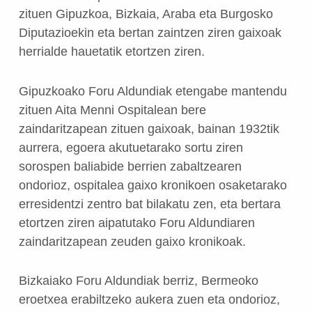
zituen Gipuzkoa, Bizkaia, Araba eta Burgosko
Diputazioekin eta bertan zaintzen ziren gaixoak
herrialde hauetatik etortzen ziren.
Gipuzkoako Foru Aldundiak etengabe mantendu
zituen Aita Menni Ospitalean bere
zaindaritzapean zituen gaixoak, bainan 1932tik
aurrera, egoera akutuetarako sortu ziren
sorospen baliabide berrien zabaltzearen
ondorioz, ospitalea gaixo kronikoen osaketarako
erresidentzi zentro bat bilakatu zen, eta bertara
etortzen ziren aipatutako Foru Aldundiaren
zaindaritzapean zeuden gaixo kronikoak.
Bizkaiako Foru Aldundiak berriz, Bermeoko
eroetxea erabiltzeko aukera zuen eta ondorioz,