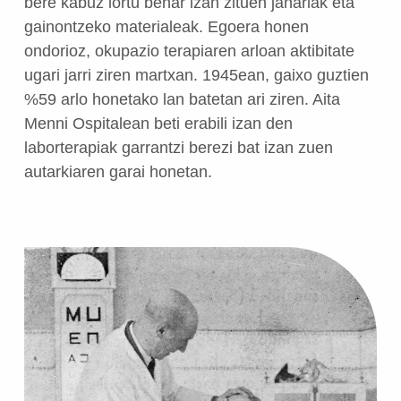
bere kabuz lortu behar izan zituen janariak eta
gainontzeko materialeak. Egoera honen
ondorioz, okupazio terapiaren arloan aktibitate
ugari jarri ziren martxan. 1945ean, gaixo guztien
%59 arlo honetako lan batetan ari ziren. Aita
Menni Ospitalean beti erabili izan den
laborterapiak garrantzi berezi bat izan zuen
autarkiaren garai honetan.