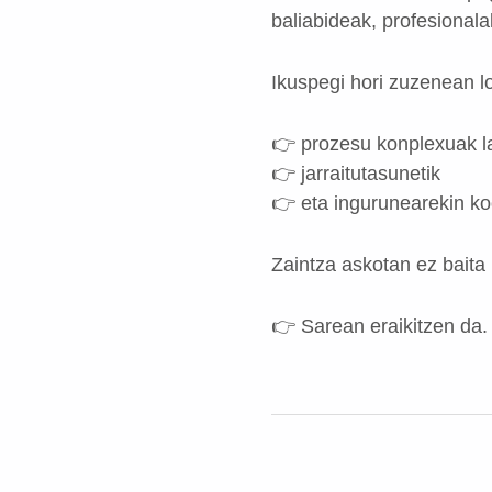
baliabideak, profesionala
Ikuspegi hori zuzenean l
👉 prozesu konplexuak 
👉 jarraitutasunetik
👉 eta ingurunearekin ko
Zaintza askotan ez baita
👉 Sarean eraikitzen da.