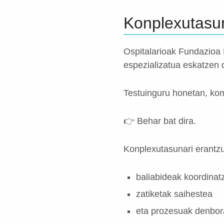
Konplexutasun
Ospitalarioak Fundazioa 
espezializatua eskatzen 
Testuinguru honetan, kom
👉 Behar bat dira.
Konplexutasunari erantzu
baliabideak koordinat
zatiketak saihestea
eta prozesuak denbor