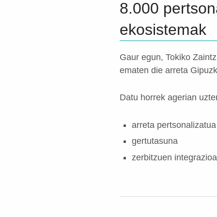
8.000 pertson
ekosistemak
Gaur egun, Tokiko Zaint
ematen die arreta Gipuz
Datu horrek agerian uzt
arreta pertsonalizatua
gertutasuna
zerbitzuen integrazioa