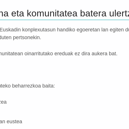
a eta komunitatea batera uler
Euskadin konplexutasun handiko egoeretan lan egiten d
duten pertsonekin.
unitatean oinarritutako ereduak ez dira aukera bat.
teko beharrezkoa baita:
zea
an eustea