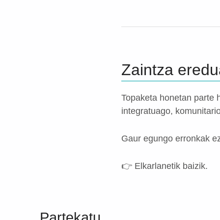
Zaintza eredua
Topaketa honetan parte h
integratuago, komunitar
Gaur egungo erronkak ez
👉 Elkarlanetik baizik.
Skip back to main navigation
Partekatu