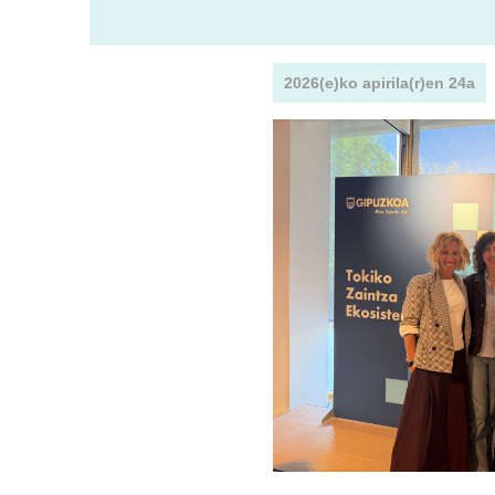
2026(e)ko apirila(r)en 24a