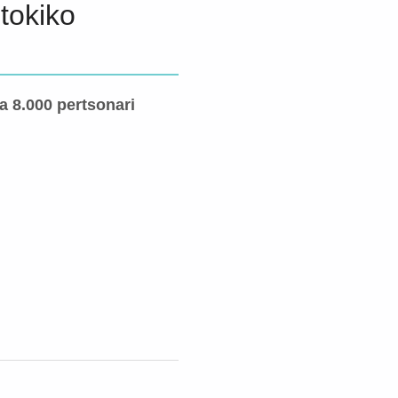
tokiko
ia 8.000 pertsonari