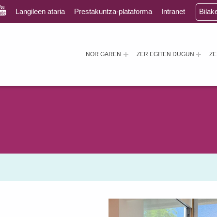
Langileen ataria
Prestakuntza-plataforma
Intranet
Bilak
NOR GAREN
ZER EGITEN DUGUN
Z