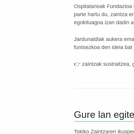
Ospitalarioak Fundazioa
parte hartu du, zaintza 
egokituagoa izan dadin a
Jardunaldiak aukera eman
funtsezkoa den ideia bat
👉 zaintzak sustraitzea, 
Gure lan egit
Tokiko Zaintzaren ikuspeg