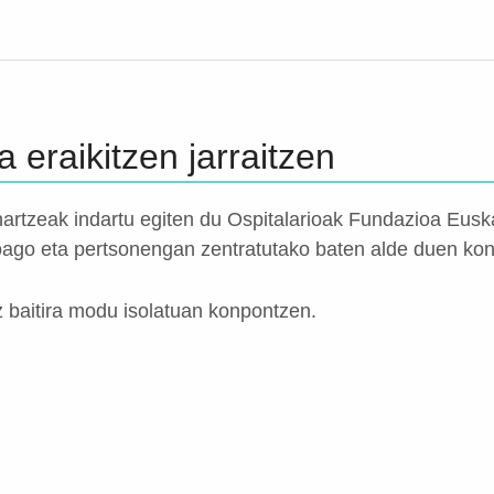
 eraikitzen jarraitzen
artzeak indartu egiten du Ospitalarioak Fundazioa Eusk
ioago eta pertsonengan zentratutako baten alde duen ko
 baitira modu isolatuan konpontzen.