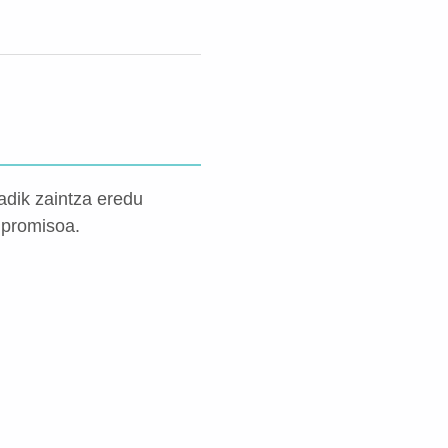
adik zaintza eredu
npromisoa.