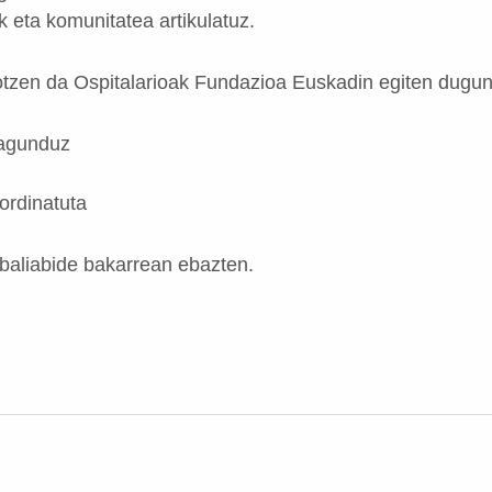
k eta komunitatea artikulatuz.
otzen da Ospitalarioak Fundazioa Euskadin egiten dugun
lagunduz
ordinatuta
 baliabide bakarrean ebazten.