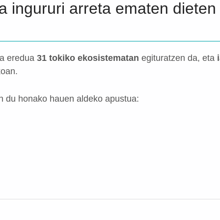
a ingururi arreta ematen dieten 
za eredua
31 tokiko ekosistematan
egituratzen da, eta
koan.
en du honako hauen aldeko apustua: