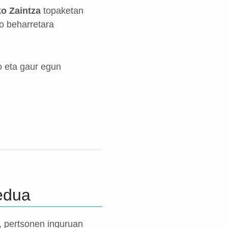
ko Zaintza
topaketan
o beharretara
o eta gaur egun
edua
a, pertsonen inguruan