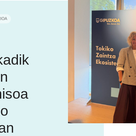
IOA
kadik
en
isoa
ko
tan