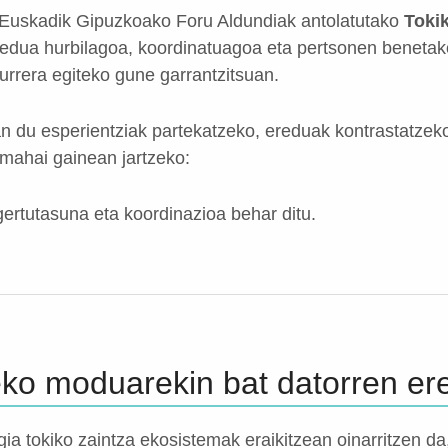
 Euskadik Gipuzkoako Foru Aldundiak antolatutako
Toki
eredua hurbilagoa, koordinatuagoa eta pertsonen benetak
urrera egiteko gune garrantzitsuan.
 du esperientziak partekatzeko, ereduak kontrastatzek
 mahai gainean jartzeko:
gertutasuna eta koordinazioa behar ditu.
eko moduarekin bat datorren er
ia tokiko zaintza ekosistemak eraikitzean oinarritzen d