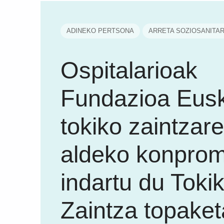
ADINEKO PERTSONA
ARRETA SOZIOSANITAR
Ospitalarioak
Fundazioa Eus
tokiko zaintzar
aldeko konprom
indartu du Toki
Zaintza topake