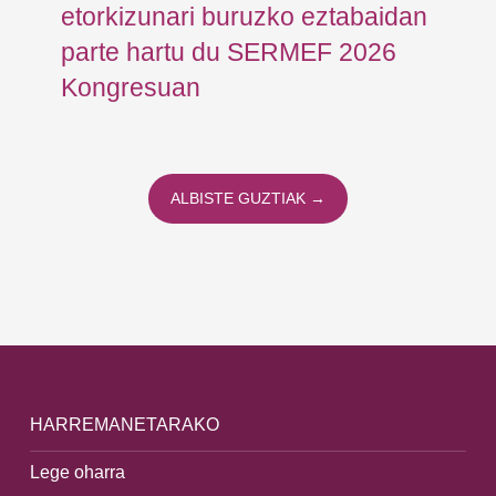
etorkizunari buruzko eztabaidan
parte hartu du SERMEF 2026
Kongresuan
ALBISTE GUZTIAK →
HARREMANETARAKO
Lege oharra