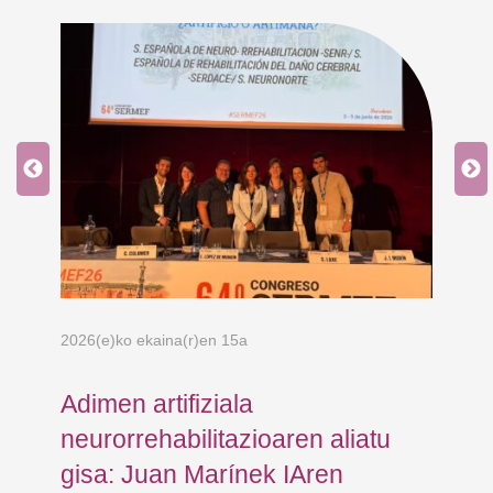
202
Os
pe
Fr
BI
du
2026(e)ko ekaina(r)en 15a
Adimen artifiziala
neurorrehabilitazioaren aliatu
gisa: Juan Marínek IAren