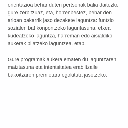
orientazioa behar duten pertsonak balia daitezke
gure zerbitzuaz, eta, horrenbestez, behar den
arloan bakarrik jaso dezakete laguntza: funtzio
sozialen bat konpontzeko laguntasuna, etxea
kudeatzeko laguntza, harreman edo aisialdiko
aukerak bilatzeko laguntzea, etab.
Gure programak aukera ematen du laguntzaren
maiztasuna eta intentsitatea erabiltzaile
bakoitzaren premietara egokituta jasotzeko.