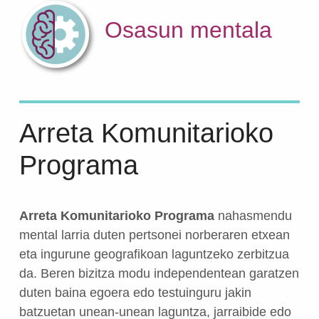
Osasun mentala
Arreta Komunitarioko
Programa
Arreta Komunitarioko Programa
nahasmendu
mental larria duten pertsonei norberaren etxean
eta ingurune geografikoan laguntzeko zerbitzua
da. Beren bizitza modu independentean garatzen
duten baina egoera edo testuinguru jakin
batzuetan unean-unean laguntza, jarraibide edo