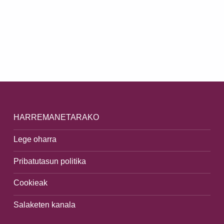
Skip back to main navigation
HARREMANETARAKO
Lege oharra
Pribatutasun politika
Cookieak
Salaketen kanala