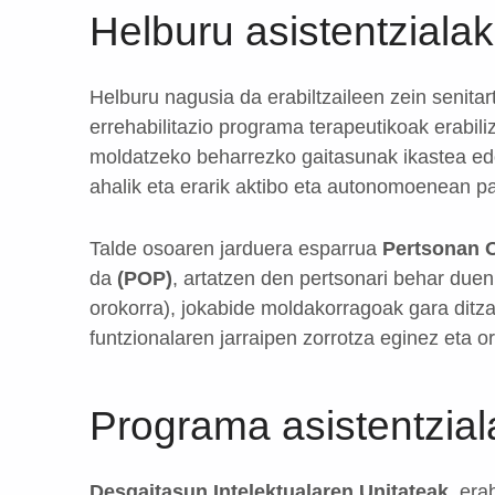
Helburu asistentzialak
Helburu nagusia da erabiltzaileen zein senita
errehabilitazio programa terapeutikoak erabili
moldatzeko beharrezko gaitasunak ikastea ed
ahalik eta erarik aktibo eta autonomoenean pa
Talde osoaren jarduera esparrua
Pertsonan O
da
(POP)
, artatzen den pertsonari behar due
orokorra), jokabide moldakorragoak gara ditza
funtzionalaren jarraipen zorrotza eginez eta or
Programa asistentzial
Desgaitasun Intelektualaren Unitateak
, era