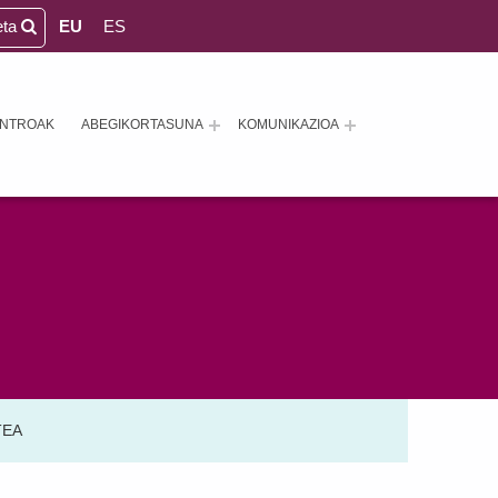
eta
EU
ES
ENTROAK
ABEGIKORTASUNA
KOMUNIKAZIOA
TEA