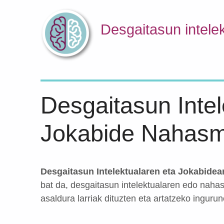
Desgaitasun intele
Desgaitasun Intel
Jokabide Nahasm
Desgaitasun Intelektualaren eta Jokabidea
bat da, desgaitasun intelektualaren edo nah
asaldura larriak dituzten eta artatzeko ingur