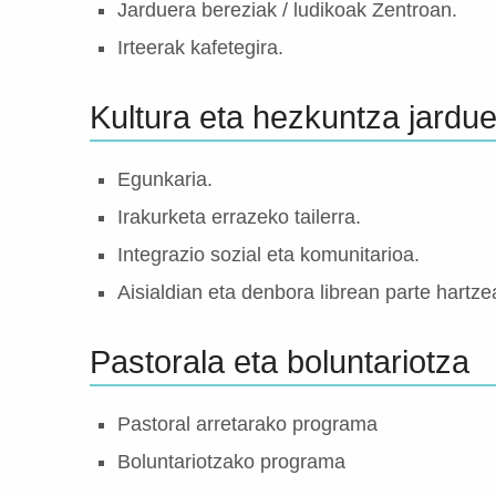
Jarduera bereziak / ludikoak Zentroan.
Irteerak kafetegira.
Kultura eta hezkuntza jardu
Egunkaria.
Irakurketa errazeko tailerra.
Integrazio sozial eta komunitarioa.
Aisialdian eta denbora librean parte hartze
Pastorala eta boluntariotza
Pastoral arretarako programa
Boluntariotzako programa