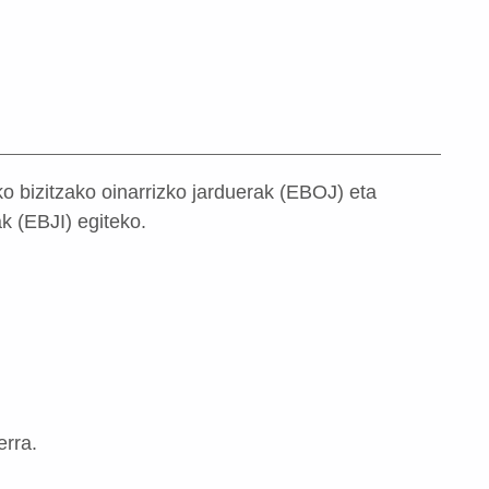
o bizitzako oinarrizko jarduerak (EBOJ) eta
k (EBJI) egiteko.
erra.