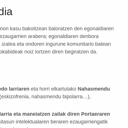
dia
a, non kasu bakoitzean baloratzen den egonaldiaren
n ezaugarrien arabera; egonaldiaren denbora
 izatea eta ondoren ingurune komunitario batean
kabideak noiz lortzen diren begiratzen da.
do larriaren
eta horri elkartutako
Nahasmendu
(eskizofrenia, nahasmendu bipolarra…),
arria eta maneiatzen zailak diren Portaeraren
itasun intelektualaren beraren ezaugarriengatik