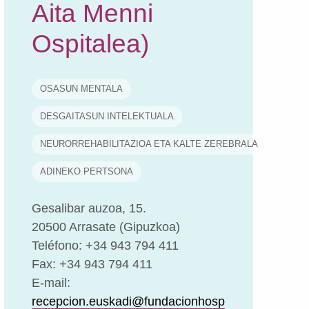
Aita Menni
Ospitalea)
OSASUN MENTALA
DESGAITASUN INTELEKTUALA
NEURORREHABILITAZIOA ETA KALTE ZEREBRALA
ADINEKO PERTSONA
Gesalibar auzoa, 15.
20500 Arrasate (Gipuzkoa)
Teléfono: +34 943 794 411
Fax: +34 943 794 411
E-mail:
recepcion.euskadi@fundacionhosp