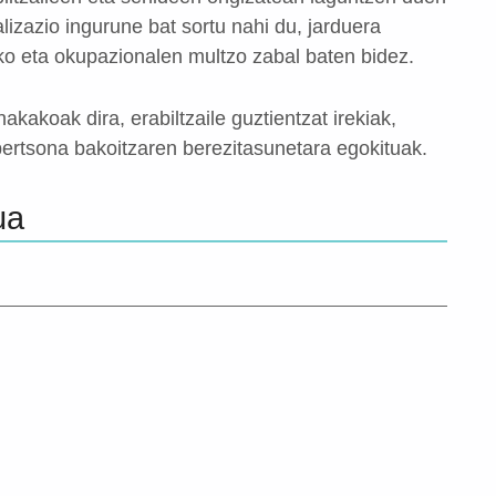
lizazio ingurune bat sortu nahi du, jarduera
iko eta okupazionalen multzo zabal baten bidez.
kakoak dira, erabiltzaile guztientzat irekiak,
ertsona bakoitzaren berezitasunetara egokituak.
ua