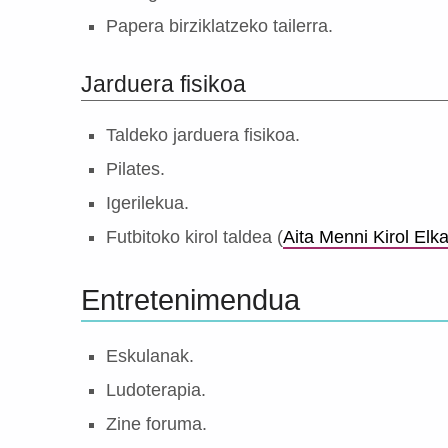
Papera birziklatzeko tailerra.
Jarduera fisikoa
Taldeko jarduera fisikoa.
Pilates.
Igerilekua.
Futbitoko kirol taldea (
Aita Menni Kirol Elka
Entretenimendua
Eskulanak.
Ludoterapia.
Zine foruma.