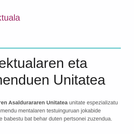
ktuala
ektualaren eta
enduen Unitatea
ren Asaldurararen Unitatea
unitate espezializatu
asmendu mentalaren testuinguruan jokabide
une babestu bat behar duten pertsonei zuzendua.