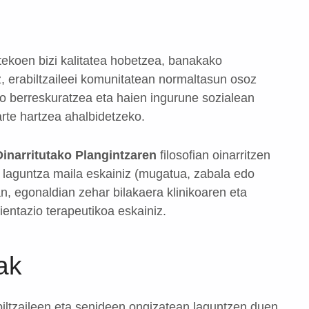
rtekoen bizi kalitatea hobetzea, banakako
z, erabiltzaileei komunitatean normaltasun osoz
o berreskuratzea eta haien ingurune sozialean
rte hartzea ahalbidetzeko.
inarritutako Plangintzaren
filosofian oinarritzen
n laguntza maila eskainiz (mugatua, zabala edo
n, egonaldian zehar bilakaera klinikoaren eta
ientazio terapeutikoa eskainiz.
ak
biltzaileen eta senideen ongizatean laguntzen duen