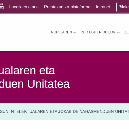
Langileen ataria
Prestakuntza-plataforma
Intranet
Bilak
NOR GAREN
ZER EGITEN DUGUN
Z
ualaren eta
uen Unitatea
SUN INTELEKTUALAREN ETA JOKABIDE NAHASMENDUEN UNITA