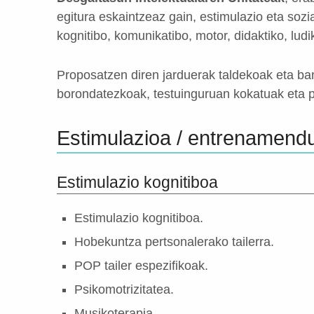
egitura eskaintzeaz gain, estimulazio eta sozia
kognitibo, komunikatibo, motor, didaktiko, lud
Proposatzen diren jarduerak taldekoak eta bana
borondatezkoak, testuinguruan kokatuak eta p
Estimulazioa / entrenamend
Estimulazio kognitiboa
Estimulazio kognitiboa.
Hobekuntza pertsonalerako tailerra.
POP tailer espezifikoak.
Psikomotrizitatea.
Musikoterapia.