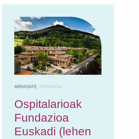
ARRASATE
GIPUZKOA
Ospitalarioak
Fundazioa
Euskadi (lehen