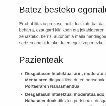
Batez besteko egonal
Errehabilitazio prozesu indibidualizatu bat d
beharra, ezaugarri klinikoen eta jokabideare
zehazteko, berriz, autonomia maila handiagoa
sartzea ahalbidetuko duten egokitzapenezko jo
Pazienteak
Desgaitasun Intelektual arin, moderatu e
Mentalaren
diagnostikoa duten pertsonak 
Portaeraren Nahasmendua
Desgaitasun intelektual moderatua edo l
Nahasmenduak
dituzten pertsonak, desga