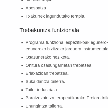
Abesbatza
Txakurrek lagundutako terapia.
Trebakuntza funtzionala
Programa funtzional espezifikoak egunerok
eguneroko bizitzako jarduera instrumentala
Osasunerako heziketa.
Ohitura osasungarrietan trebatzea.
Erlaxazioan trebatzea.
Sukaldaritza tailerra.
Tailer industriala.
Baratzezaintza terapeutikorako Ereiaro tail
Ehungintza tailerra.