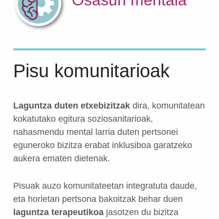
Pisu komunitarioak
Laguntza duten etxebizitzak
dira, komunitatean
kokatutako egitura soziosanitarioak,
nahasmendu mental larria duten pertsonei
eguneroko bizitza erabat inklusiboa garatzeko
aukera ematen dietenak.
Pisuak auzo komunitateetan integratuta daude,
eta horietan pertsona bakoitzak behar duen
laguntza terapeutikoa
jasotzen du bizitza