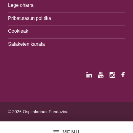
Lege oharra
Pribatutasun politika
Cookieak
Salaketen kanala
© 2026 Ospitalarioak Fundazioa
MENU