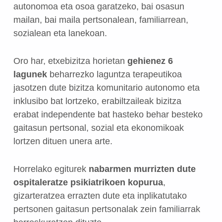
autonomoa eta osoa garatzeko, bai osasun
mailan, bai maila pertsonalean, familiarrean,
sozialean eta lanekoan.
Oro har, etxebizitza horietan
gehienez 6
lagunek
beharrezko laguntza terapeutikoa
jasotzen dute bizitza komunitario autonomo eta
inklusibo bat lortzeko, erabiltzaileak bizitza
erabat independente bat hasteko behar besteko
gaitasun pertsonal, sozial eta ekonomikoak
lortzen dituen unera arte.
Horrelako egiturek
nabarmen murrizten dute
ospitaleratze psikiatrikoen kopurua
,
gizarteratzea errazten dute eta inplikatutako
pertsonen gaitasun pertsonalak zein familiarrak