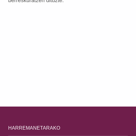
berreskuratzen dituzte.
Skip back to main navigation
HARREMANETARAKO