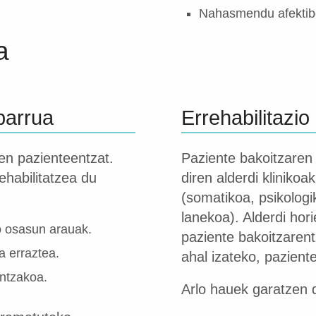
Nahasmendu afektib
a
parrua
Errehabilitazio
en pazienteentzat.
Paziente bakoitzaren
ehabilitatzea du
diren alderdi klinikoa
(somatikoa, psikologik
lanekoa). Alderdi hor
o osasun arauak.
paziente bakoitzarent
 erraztea.
ahal izateko, pazien
untzakoa.
Arlo hauek garatzen d