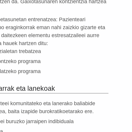
tzen da. Gaixotasunaren kontzientzia hartzea
betasunetan entrenatzea: Pazienteari
ibo eraginkorrak eman nahi zaizkio gizarte eta
or daitezkeen elementu estresatzaileei aurre
 hauek hartzen ditu:
ialetan trebatzea
ontzeko programa
olatzeko programa
iarrak eta lanekoak
nteei komunitateko eta lanerako baliabide
ea, baita izapide burokratikoetarako ere.
ei buruzko jarraipen indibiduala
ea