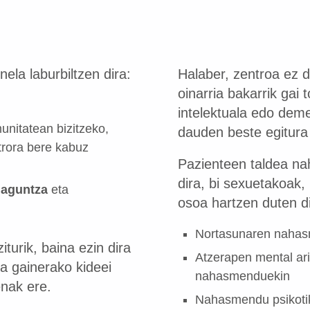
ela laburbiltzen dira:
Halaber, zentroa ez 
oinarria bakarrik gai
intelektuala edo deme
unitatean bizitzeko,
dauden beste egitura
trora bere kabuz
Pazienteen taldea nah
dira, bi sexuetakoak
laguntza
eta
osoa hartzen duten d
Nortasunaren naha
turik, baina ezin dira
Atzerapen mental ar
a gainerako kideei
nahasmenduekin
enak ere.
Nahasmendu psikoti