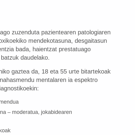
dago zuzenduta pazientearen patologiaren
 toxikoekiko mendekotasuna, desgaitasun
ntzia bada, haientzat prestatuago
 batzuk daudelako.
iko gaztea da, 18 eta 55 urte bitartekoak
, nahasmendu mentalaren ia espektro
iagnostikoekin:
smendua
ina – moderatua, jokabidearen
koak