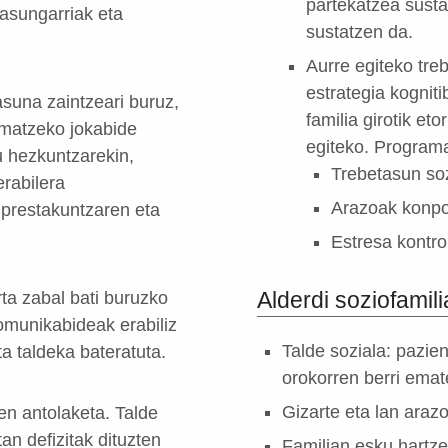
partekatzea susta
sasungarriak eta
sustatzen da.
Aurre egiteko tre
estrategia kognit
suna zaintzeari buruz,
familia girotik et
rmatzeko jokabide
egiteko. Programa
u hezkuntzarekin,
Trebetasun soz
rabilera
Arazoak konp
o prestakuntzaren eta
Estresa kontr
Alderdi soziofamil
rta zabal bati buruzko
omunikabideak erabiliz
Talde soziala: pazie
ta taldeka bateratuta.
orokorren berri emat
Gizarte eta lan arazo
en antolaketa. Talde
tan defizitak dituzten
Familian esku hartz