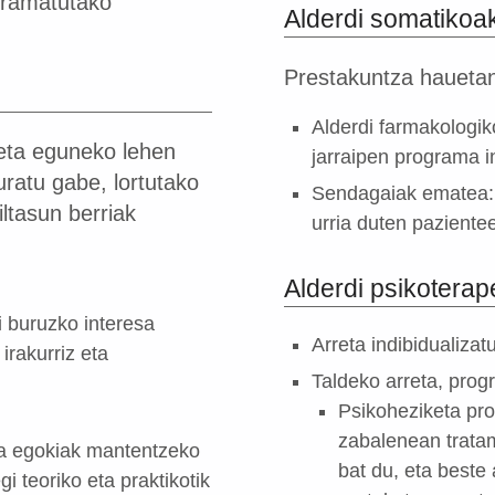
gramatutako
Alderdi somatikoa
Prestakuntza hauetan
Alderdi farmakologiko
 eta eguneko lehen
jarraipen programa i
uratu gabe, lortutako
Sendagaiak ematea: z
ltasun berriak
urria duten pazientee
Alderdi psikoterap
 buruzko interesa
Arreta indibidualizat
irakurriz eta
Taldeko arreta, prog
Psikoheziketa pr
zabalenean tratam
ra egokiak mantentzeko
bat du, eta beste
i teoriko eta praktikotik