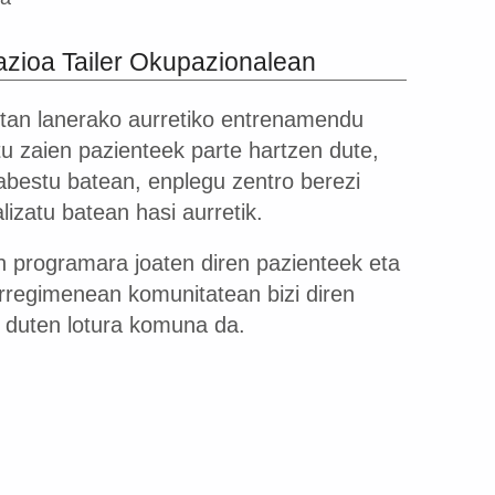
azioa Tailer Okupazionalean
etan lanerako aurretiko entrenamendu
u zaien pazienteek parte hartzen dute,
abestu batean, enplegu zentro berezi
izatu batean hasi aurretik.
 programara joaten diren pazienteek eta
rregimenean komunitatean bizi diren
n duten lotura komuna da.