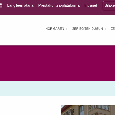
Langileen ataria
Prestakuntza-plataforma
Intranet
Bilak
NOR GAREN
ZER EGITEN DUGUN
Z