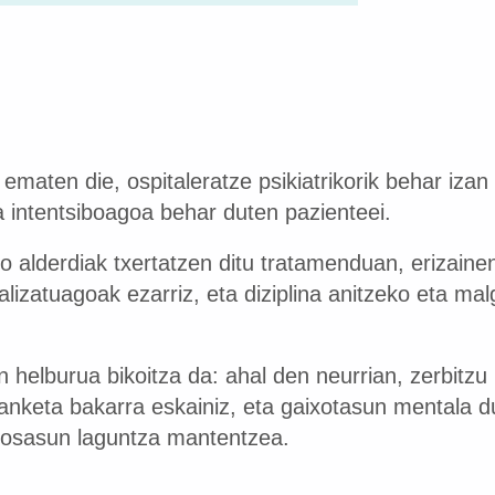
 ematen die, ospitaleratze psikiatrikorik behar iz
a intentsiboagoa behar duten pazienteei.
zko alderdiak txertatzen ditu tratamenduan, erizaine
alizatuagoak ezarriz, eta diziplina anitzeko eta ma
helburua bikoitza da: ahal den neurrian, zerbitzu 
lanketa bakarra eskainiz, eta gaixotasun mentala
ko osasun laguntza mantentzea.