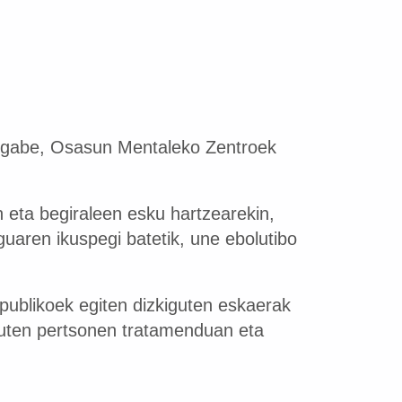
an gabe, Osasun Mentaleko Zentroek
n eta begiraleen esku hartzearekin,
lguaren ikuspegi batetik, une ebolutibo
publikoek egiten dizkiguten eskaerak
 duten pertsonen tratamenduan eta