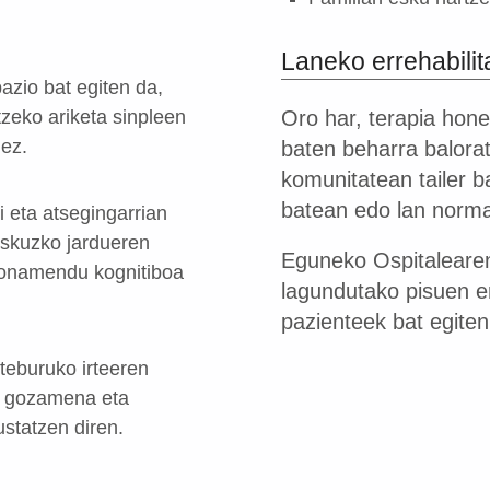
Laneko errehabilit
azio bat egiten da,
tzeko ariketa sinpleen
Oro har, terapia hon
nez.
baten beharra balorat
komunitatean tailer b
batean edo lan normal
 eta atsegingarrian
eskuzko jardueren
Eguneko Ospitalearen
zionamendu kognitiboa
lagundutako pisuen e
pazienteek bat egite
steburuko irteeren
on gozamena eta
statzen diren.