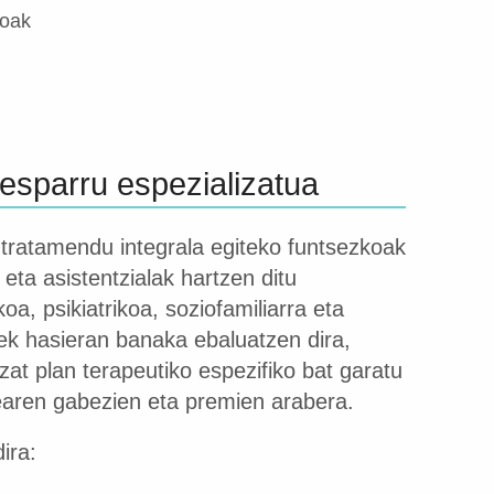
oak
 esparru espezializatua
 tratamendu integrala egiteko funtsezkoak
k eta asistentzialak hartzen ditu
oa, psikiatrikoa, soziofamiliarra eta
iek hasieran banaka ebaluatzen dira,
zat plan terapeutiko espezifiko bat garatu
tearen gabezien eta premien arabera.
ira: