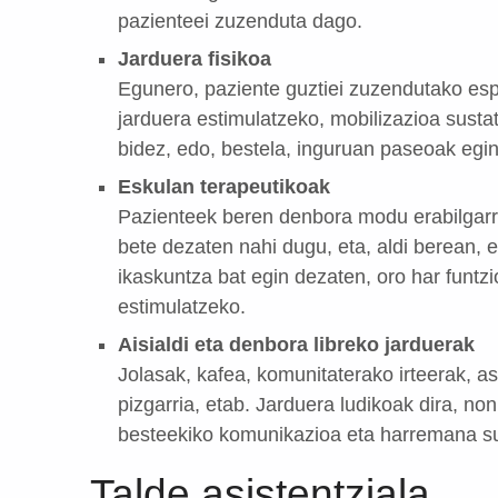
pazienteei zuzenduta dago.
Jarduera fisikoa
Egunero, paziente guztiei zuzendutako esp
jarduera estimulatzeko, mobilizazioa susta
bidez, edo, bestela, inguruan paseoak egi
Eskulan terapeutikoak
Pazienteek beren denbora modu erabilgarri
bete dezaten nahi dugu, eta, aldi berean, 
ikaskuntza bat egin dezaten, oro har funt
estimulatzeko.
Aisialdi eta denbora libreko jarduerak
Jolasak, kafea, komunitaterako irteerak, a
pizgarria, etab. Jarduera ludikoak dira, n
besteekiko komunikazioa eta harremana su
Talde asistentziala