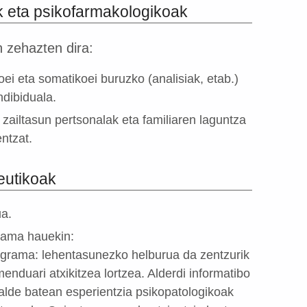
k eta psikofarmakologikoak
 zehazten dira:
ei eta somatikoei buruzko (analisiak, etab.)
ndibiduala.
ailtasun pertsonalak eta familiaren laguntza
ntzat.
eutikoak
ua.
rama hauekin:
ograma: lehentasunezko helburua da zentzurik
enduari atxikitzea lortzea. Alderdi informatibo
 alde batean esperientzia psikopatologikoak