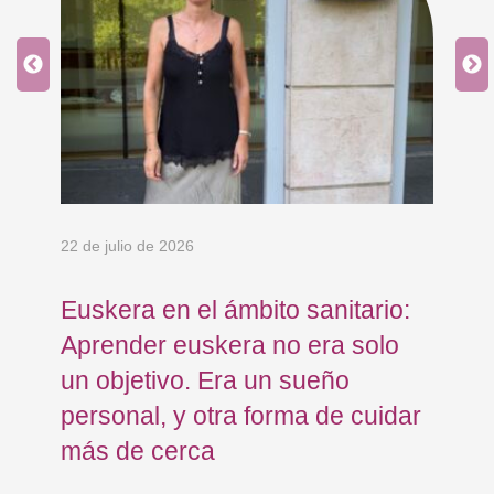
an
 y
22 de julio de 2026
15 
Euskera en el ámbito sanitario:
Co
Aprender euskera no era solo
Ja
un objetivo. Era un sueño
mo
personal, y otra forma de cuidar
Os
más de cerca
Eu