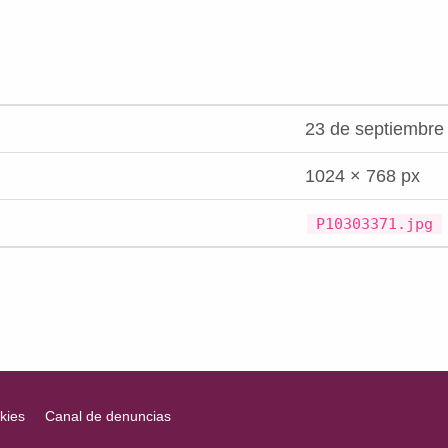
23 de septiembre
1024 × 768 px
P10303371.jpg
kies
Canal de denuncias