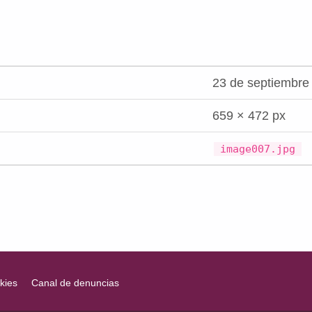
23 de septiembre
659 × 472 px
image007.jpg
kies
Canal de denuncias