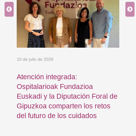
10 de julio de 2026
8 d
Atención integrada:
Jo
Ospitalarioak Fundazioa
re
Euskadi y la Diputación Foral de
ex
Gipuzkoa comparten los retos
En
del futuro de los cuidados