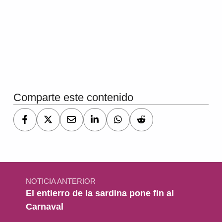
Volver a la navegación principal
Comparte este contenido
Navegación de entradas
NOTICIA ANTERIOR
El entierro de la sardina pone fin al
Carnaval