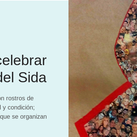
elebrar
del Sida
n rostros de
 y condición;
 que se organizan