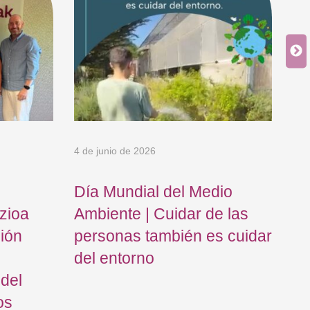
4 de junio de 2026
5 d
Día Mundial del Medio
El
zioa
Ambiente | Cuidar de las
ho
ción
personas también es cuidar
de
del entorno
 del
os