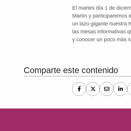
El martes día 1 de dicie
Martín y participaremos e
un lazo gigante nuestra h
las mesas informativas q
y conocer un poco más s
Volver a la navegación principal
Comparte este contenido
Navegación de entradas