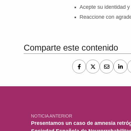
Acepte su identidad y
Reaccione con agradec
Volver a la navegación principal
Comparte este contenido
Navegación de entradas
NOTICIA ANTERIOR
Presentamos un caso de amnesia retrógr
Sociedad Española de Neurorrehabilita