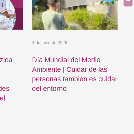
4 de junio de 2026
18 
zioa
Día Mundial del Medio
Re
Ambiente | Cuidar de las
Os
personas también es cuidar
Eu
des
del entorno
op
el
re
pr