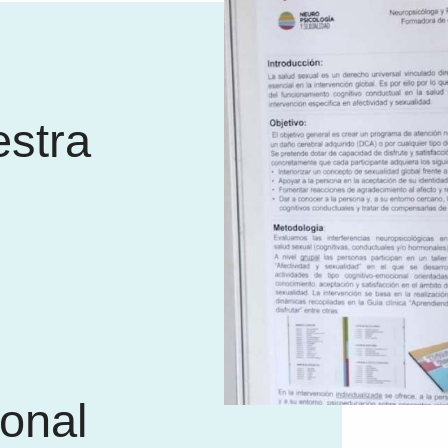
stra
ional