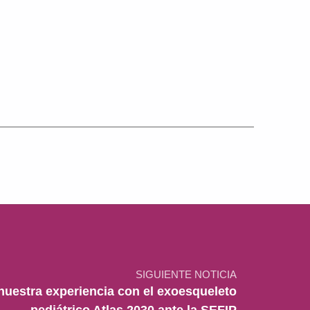
SIGUIENTE NOTICIA
uestra experiencia con el exoesqueleto
pediátrico Atlas 2030 ante la SEFIP