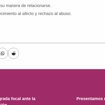
 su manera de relacionarse.
imiento al afecto y rechazo al abuso.
ada focal ante la
Presentamos n
ción