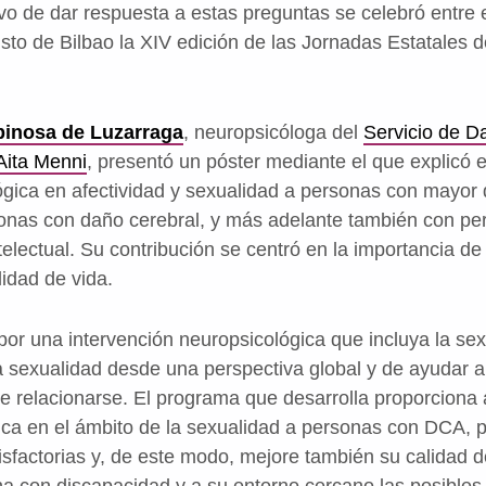
vo de dar respuesta a estas preguntas se celebró entre 
to de Bilbao la XIV edición de las Jornadas Estatales d
inosa de Luzarraga
, neuropsicóloga del
Servicio de D
Aita Menni
, presentó un póster mediante el que explicó 
ógica en afectividad y sexualidad a personas con mayor d
sonas con daño cerebral, y más adelante también con p
electual. Su contribución se centró en la importancia de 
lidad de vida.
r una intervención neuropsicológica que incluya la se
a sexualidad desde una perspectiva global y de ayudar a
de relacionarse. El programa que desarrolla proporciona
ica en el ámbito de la sexualidad a personas con DCA, p
tisfactorias y, de este modo, mejore también su calidad 
a con discapacidad y a su entorno cercano las posibles 