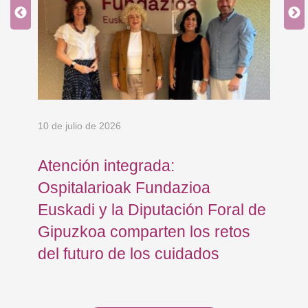
10 de julio de 2026
5 d
Atención integrada:
El
e
Ospitalarioak Fundazioa
ho
Euskadi y la Diputación Foral de
pa
Gipuzkoa comparten los retos
del futuro de los cuidados