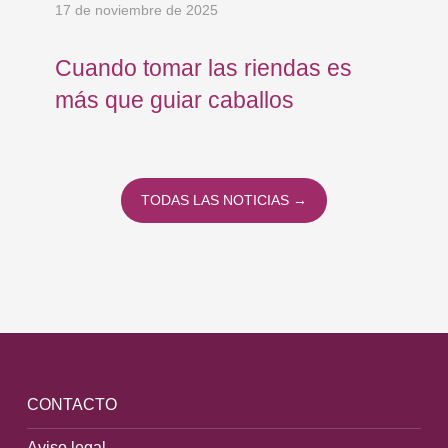
17 de noviembre de 2025
23 
Cuando tomar las riendas es
Tr
más que guiar caballos
pa
Fú
TODAS LAS NOTICIAS →
CONTACTO
Aviso legal