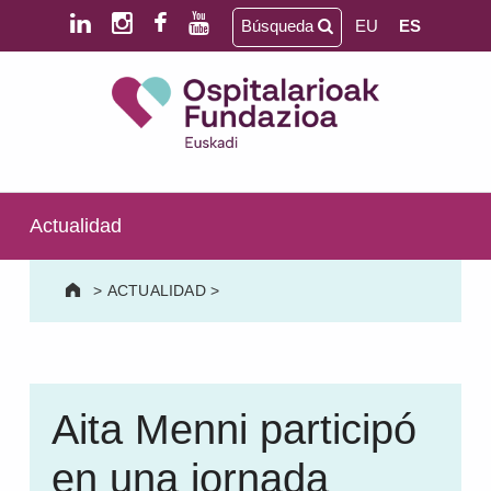
Saltar al contenido principal
Saltar al pie de página
Búsqueda
EU
ES
Ospitalarioak Fundazioa Euskadi (antes Aita Menni)
SALUD MENTAL | DISCAPACIDAD INTELECTUAL | NEURORREHABILITACIÓN Y DAÑO CEREBRAL | PERSONA MAYOR
Actualidad
>
ACTUALIDAD
>
Aita Menni participó
en una jornada