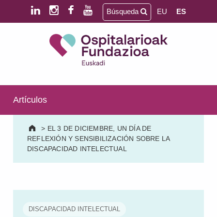
Saltar al contenido principal
Saltar al pie de página
Búsqueda
EU
ES
Ospitalarioak Fundazioa Euskadi (antes Aita Menni)
SALUD MENTAL | DISCAPACIDAD INTELECTUAL | NEURORREHABILITACIÓN Y DAÑO CEREBRAL | PERSONA MAYOR
Artículos
>
EL 3 DE DICIEMBRE, UN DÍA DE
REFLEXIÓN Y SENSIBILIZACIÓN SOBRE LA
DISCAPACIDAD INTELECTUAL
DISCAPACIDAD INTELECTUAL