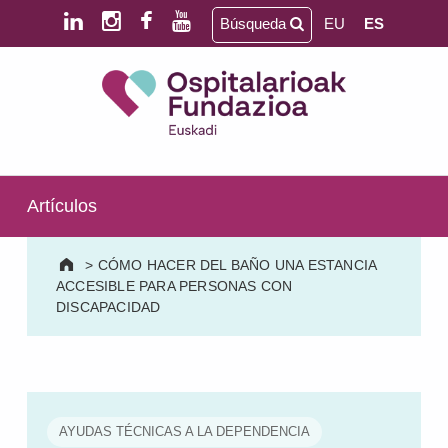
Saltar al contenido principal
Saltar al pie de página
Búsqueda
EU
ES
Ospitalarioak Fundazioa Euskadi (antes Aita Menni)
SALUD MENTAL | DISCAPACIDAD INTELECTUAL | NEURORREHABILITACIÓN Y DAÑO CEREBRAL | PERSONA MAYOR
Artículos
>
CÓMO HACER DEL BAÑO UNA ESTANCIA
ACCESIBLE PARA PERSONAS CON
DISCAPACIDAD
AYUDAS TÉCNICAS A LA DEPENDENCIA