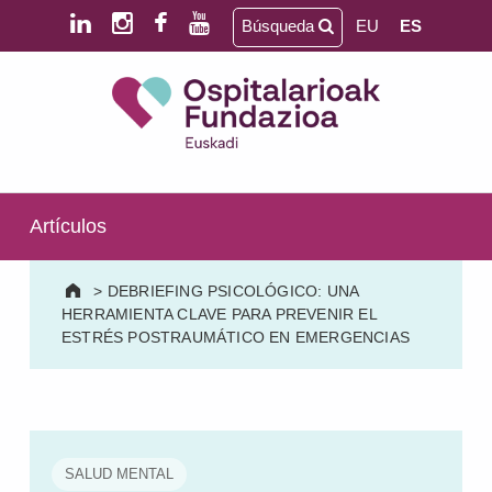
Saltar al contenido principal
Saltar al pie de página
Búsqueda
EU
ES
Ospitalarioak Fundazioa Euskadi (antes Aita Menni)
SALUD MENTAL | DISCAPACIDAD INTELECTUAL | NEURORREHABILITACIÓN Y DAÑO CEREBRAL | PERSONA MAYOR
Artículos
>
DEBRIEFING PSICOLÓGICO: UNA
HERRAMIENTA CLAVE PARA PREVENIR EL
ESTRÉS POSTRAUMÁTICO EN EMERGENCIAS
SALUD MENTAL