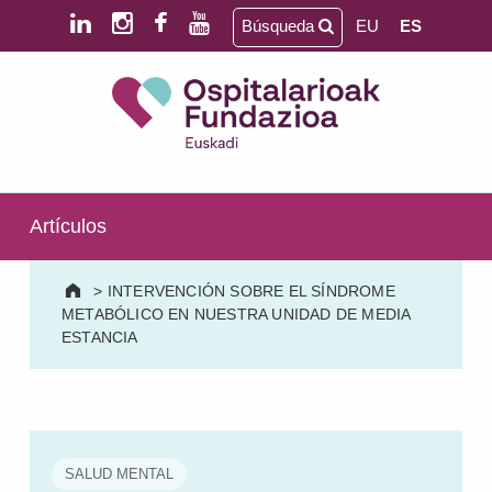
Saltar al contenido principal
Saltar al pie de página
Búsqueda
EU
ES
Ospitalarioak Fundazioa Euskadi (antes Aita Menni)
SALUD MENTAL | DISCAPACIDAD INTELECTUAL | NEURORREHABILITACIÓN Y DAÑO CEREBRAL | PERSONA MAYOR
Artículos
>
INTERVENCIÓN SOBRE EL SÍNDROME
METABÓLICO EN NUESTRA UNIDAD DE MEDIA
ESTANCIA
SALUD MENTAL