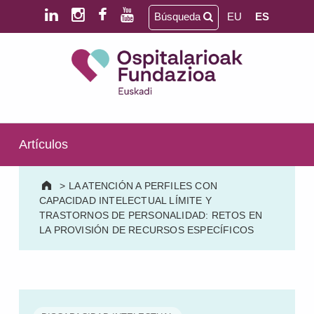
Saltar al contenido principal
Saltar al pie de página
Búsqueda
EU
ES
Ospitalarioak Fundazioa Euskadi (antes Aita Menni)
SALUD MENTAL | DISCAPACIDAD INTELECTUAL | NEURORREHABILITACIÓN Y DAÑO CEREBRAL | PERSONA MAYOR
Artículos
>
LA ATENCIÓN A PERFILES CON
CAPACIDAD INTELECTUAL LÍMITE Y
TRASTORNOS DE PERSONALIDAD: RETOS EN
LA PROVISIÓN DE RECURSOS ESPECÍFICOS